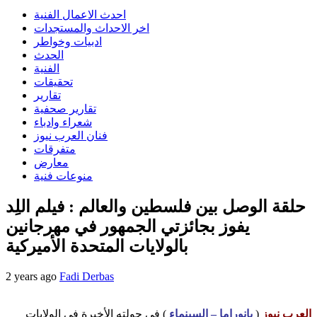
احدث الاعمال الفنية
اخر الاحداث والمستجدات
ادبيات وخواطر
الحدث
الفنية
تحقيقات
تقارير
تقارير صحفية
شعراء وادباء
فنان العرب نيوز
متفرقات
معارض
منوعات فنية
حلقة الوصل بين فلسطين والعالم : فيلم اللِد
يفوز بجائزتي الجمهور في مهرجانين
بالولايات المتحدة الأميركية
2 years ago
Fadi Derbas
العرب نيوز
(
بانوراما – السينماء
) في جولته الأخيرة في الولايات