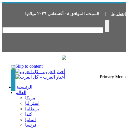
إتصل بنا
|
السبت
،
الموافق
٠٨
أغسطس
٢٠٢٦
ميلاديا
Skip to content
Primary Menu
الرئيسية
العالم
امريكا
استراليا
بريطانيا
كندا
المانيا
فرنسا