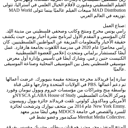
الفيلم الفلسطيني وملبورن لأفلام الخيال العلمي في أستراليا، تتولى
MAD World مبيعات الفيلم عالميًا بينما تتولى MAD Distribution
توزيعه في العالم العربي.
صناع العمل:
رامي يونس مخرج ومنتج وكاتب وصحفي فلسطيني من مدينة اللِد.
كان المؤسس و المقدم الأول لبرنامج نشرة أخبار يومي حيث يكشف
حقيقة الأخبار والمعلومات المزيفة عن المواطنين الفلسطينيين. كان
رامي محاضرًا عام 2020 في مدرسة اللاهوت بجامعة هارفارد. عمل
أيضًا كمستشار برلماني ومتحدث إعلامي للعضوة الفلسطينية
الكنيست حنين زعبي. وشارك أيضًا في تأسيس وإدارة أول معرض
موسيقي فلسطيني يصل بين الموسيقى المحلية وصناعة الموسيقى
عالميًا.
سارة إما فريدلاند مخرجة ومنتجة مقيمة بنيويورك. عرضت أعمالها
في الولايات المتحدة وخارجها وعلى قناة PBS. تم دعم أعمالها
بواسطة منح وشراكات من مؤسسات جيروم وبوول نيومان وفورد
وNYSCA وLABA House of Study ومركز الأبحاث الفلسطيني
الأمريكي وماكدويل كولوني. تلقت فريدلاند جائزة بوول روبيسون
عام 2014 من متحف نيوارك وترشحت لجائزة New York Emmy.
وهي أيضًا مدير معهد MDOCS للسرد والقصص في جامعة
سكيدمور وعضو نشط في Meerkat Media Collective.
المنتج المنفذ روجر ووترز هو فنان بريطاني وشريك مؤسس بفرقة