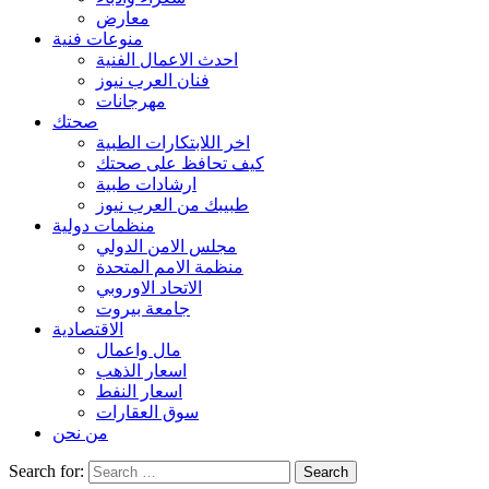
معارض
منوعات فنية
احدث الاعمال الفنية
فنان العرب نيوز
مهرجانات
صحتك
اخر اللابتكارات الطبية
كيف تحافظ على صحتك
ارشادات طبية
طبيبك من العرب نيوز
منظمات دولية
مجلس الامن الدولي
منظمة الامم المتحدة
الاتحاد الاوروبي
جامعة بيروت
الاقتصادية
مال واعمال
اسعار الذهب
اسعار النفط
سوق العقارات
من نحن
Search for: