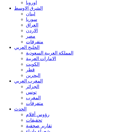
اوروبا
الشرق الاوسط
لبنان
سوريا
العراق
الاردن
مصر
متفرقات
الخليج العربي
المملكة العربية السعودية
الامارات العربية
الكويت
قطر
البحرين
المغرب العربي
الجزائر
تونس
المغرب
متفرقات
الحدث
رؤوس أقلام
تحقيقات
تقارير صحفية
شعراء وادباء