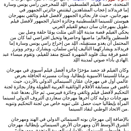
المتحدة، حصد الفيلم الفلسطيني اللِد للمخرجين رامي يونس وسارة
إما فريدلاند إعجاب المشاهدين ليقتنص جائزتي الجمهور في
مهرجانين، حيث فاز بجائزة الجمهور لأفضل فيلم وثائقي بمهرجان
هيوستن للسينما الفلسطينية وجائزة اختيار الجمهور لأفضل فيلم
طويل بمهرجان سان دييغو للفيلم العربي.
يحكي الفيلم قصة مدينة اللِد التي مثلت يومًا حلقة وصل بين
فلسطين والعالم؛ ماضيها وحاضرها وتخيل افتراضي لما كان من
المحتمل أن يغدو مستقبله، اللِد من إخراج رامي يونس وسارة إما
فريدلاند ويشاركهما التأليف إياس سلمان، ويشارك روجر ووترز
عضو فرقة بينك فلويد الشهيرة كمنتج منفذ للفيلم، وتقوم ميساء عبد
الهادي بأداء صوتي لمدينة اللِد.
وكان الفيلم قد حصد مؤخرًا جائزة أفضل فيلم آسيوي في مهرجان
برمانا للسينما الآسيوية بإيطاليا، وبدأت مسيرته الحافلة بعرض
عالمي أول في مهرجان عمّان السينمائي الدولي بالأردن، حيث
نافس في مسابقة الأفلام الوثائقية العربية الطويلة وفاز بجائزة لجنة
التحكيم لأفضل فيلم وثائقي وجائزة فيبرسي. ثم جال بعدها عدة
مهرجانات دولية كان آخرها مهرجان سغاردي ألتروف الدولي لسينما
المرأة بإيطاليا حيث حصل على تنويه خاص من لجنة التحكيم وتنويه
من الاتحاد الوطني لنقاد السينما.
بالإضافة إلى مهرجان بونه السينمائي الدولي في الهند ومهرجان
الشرق الأوسط الآن ومهرجان الأرض السينمائي بإيطاليا، مهرجان
ريل فلسطين السينمائي بالإمارات العربية المتحدة، ومهرجانيّ