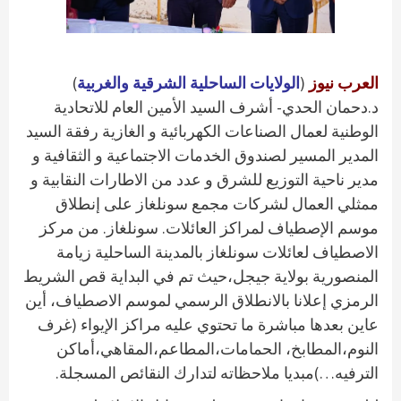
العرب نيوز
(
الولايات الساحلية الشرقية والغربية
)
د.دحمان الحدي- أشرف السيد الأمين العام للاتحادية
الوطنية لعمال الصناعات الكهربائية و الغازية رفقة السيد
المدير المسير لصندوق الخدمات الاجتماعية و الثقافية و
مدير ناحية التوزيع للشرق و عدد من الاطارات النقابية و
ممثلي العمال لشركات مجمع سونلغاز على إنطلاق
موسم الإصطياف لمراكز العائلات. سونلغاز. من مركز
الاصطياف لعائلات سونلغاز بالمدينة الساحلية زيامة
المنصورية بولاية جيجل،حيث تم في البداية قص الشريط
الرمزي إعلانا بالانطلاق الرسمي لموسم الاصطياف، أين
عاين بعدها مباشرة ما تحتوي عليه مراكز الإيواء (غرف
النوم،المطابخ، الحمامات،المطاعم،المقاهي،أماكن
الترفيه…)مبديا ملاحظاته لتدارك النقائص المسجلة.