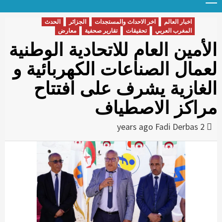
Menu
t
conten
اخبار العالم
اخر الاحداث والمستجدات
الجزائر
الحدث
المغرب العربي
تحقيقات
تقارير صحفية
معارض
الأمين العام للاتحادية الوطنية
لعمال الصناعات الكهربائية و
الغازية يشرف على افتتاح
مراكز الاصطياف
Fadi Derbas
2 years ago