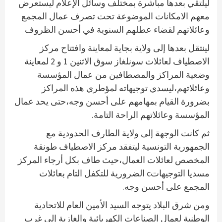
ليلتقي بعدها مباشرة بمختلف وسائل الإعلام ليستعرض
معهم الامكانات الموضوعة تحت تصرف عمال المجمع
وعائلاتهم لقضاء عطلهم السنوية في أحسن الظروف
لينتقل بعدها إلى ولاية بجاية لمعاينة وافتتاح مركز
الاصطياف لعائلات سونلغاز سوق الاثنين 1 و 2 لمعاينة
وضعية المراكز والمصطافين من عمال المؤسسة
وعائلاتهم،ليسدي توجيهاته لمؤطري هذه المراكز
بضرورة القيام بمهامهم على أحسن وجه،حتى يحد عمال
المؤسسة وعائلاتهم الراحة التامة.
ثم كانت الوجهة إلى ولاية الطارف الحدودية مع
الجمهورية التونسية ليتفقد مركز الاصطياف طونقة
المخصص لعائلات العمال،حيث طاف بكل أرجاء المركز
مسديا التوجيهاتc الضرورية للتكفل التام بعائلات
المجمع على أحسن وجه.
ومن شرق البلاد يتوجه السيد الأمين العام للاتحادية
الوطنية لعمال الصناعات الكهربائية والغازية إلى غرب