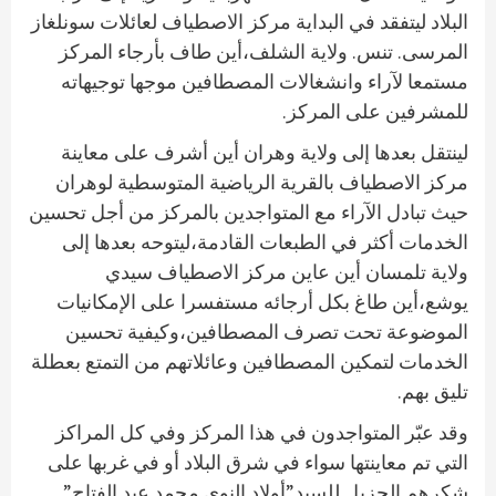
البلاد ليتفقد في البداية مركز الاصطياف لعائلات سونلغاز
المرسى. تنس. ولاية الشلف،أين طاف بأرجاء المركز
مستمعا لآراء وانشغالات المصطافين موجها توجيهاته
للمشرفين على المركز.
لينتقل بعدها إلى ولاية وهران أين أشرف على معاينة
مركز الاصطياف بالقرية الرياضية المتوسطية لوهران
حيث تبادل الآراء مع المتواجدين بالمركز من أجل تحسين
الخدمات أكثر في الطبعات القادمة،ليتوحه بعدها إلى
ولاية تلمسان أين عاين مركز الاصطياف سيدي
يوشع،أين طاغ بكل أرجائه مستفسرا على الإمكانيات
الموضوعة تحت تصرف المصطافين،وكيفية تحسين
الخدمات لتمكين المصطافين وعائلاتهم من التمتع بعطلة
تليق بهم.
وقد عبّر المتواجدون في هذا المركز وفي كل المراكز
التي تم معاينتها سواء في شرق البلاد أو في غربها على
شكرهم الجزيل للسيد”أولاد النوي محمد عبد الفتاح”