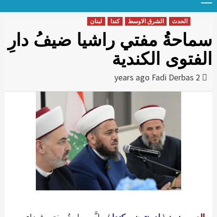
Menu
t
conten
الحدث
الشرق الاوسط
كندا
لبنان
سماحةُ مفتي راشيا ضيفُ دارِ
الفتوى الكندية
Fadi Derbas
2 years ago