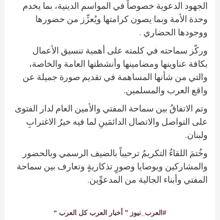
الجهود الدعوية خصوصاً في المواسم الدينية، بما يخدم
وحدة الأمة وبما يصون كرامتها ويُعزِّز من حضورها
ووجودها الحضاري .
وركّز سماحته في كلمته على أهمية تنسيق الأعمال
بكافة عناوينها ومضامينها وأنشطتها العامة والخاصة،
والتي من شأنها المساهمة في تقديم صورة جميلة عن
واقع العرب والمسلمين.
وتم الاتفاقُ بين سماحة المفتي والأمين العام لدار الفتوى
على التواصل والاتصال الدائمَينِ لما فيه خيرُ الاغترابِ
ولبنان.
وخُتمَ اللقاءُ التكريمُ ترحيباً بالضيف الرسمي وبالحضور
والمشاركين وبوصايا وصورٍ تذكاريةٍ وتعارف بين سماحة
المفتي وأبناء الجالية من المدعوِّين.
#العرب_نيوز ” أخبار العرب كل العرب “