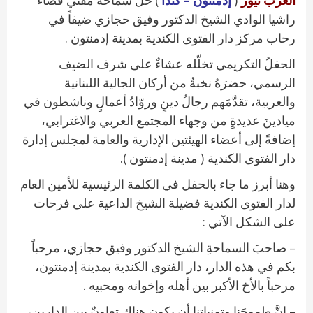
العرب نيوز
(
إدمنتون – كندا
) حلَّ سماحةُ مفتي قضاء
راشيا الوادي الشيخ الدكتور وفيق حجازي ضيفاً في
رحاب مركز دار الفتوى الكندية بمدينة إدمنتون .
الحفلُ التكريمي تخلّله عشاءٌ على شرف الضيف
الرسمي، حضرَهُ نخبةٌ من أركان الجالية اللبنانية
والعربية، تقدَّمَهم رجالُ دينٍ وروّادُ أعمالٍ وناشطون في
ميادينَ عديدةٍ من وجهاء المجتمع العربي والاغترابي،
إضافةً إلى أعضاء الهيئتين الإدارية والعامة لمجلس إدارة
دار الفتوى الكندية ( مدينة إدمنتون ).
وهنا أبرز ما جاء بالحفل في الكلمة الرئيسية للأمين العام
لدار الفتوى الكندية فضيلة الشيخ الداعية علي فرحات
على الشكل الآتي :
– صاحبَ السماحةِ الشيخ الدكتور وفيق حجازي، مرحباً
بكم في هذه الدار، دار الفتوى الكندية بمدينة إدمنتون،
مرحباً بالأخ الأكبر بين أهله وإخوانه ومحبيه .
– إنَّ طموحَنا وتمنياتِنا أن يكون هناك تعاونٌ بين الدارين،