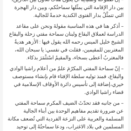
بين دار الإقامة التي يمثّلها سماحتُكم، وبين دار الهجرة
التي تتمثَّلُ بدار الفتوى الكندية خدمةً للجالية.
– أذكر هنا في هذه المناسبة مقولةَ ونحن على مقاعد
الدراسة لعملاق البقاع ولبنان سماحة مفتي زحلة والبقاع
الشيخ خليل الميس رحمه الله يقول فيها : الأزهر هديةُ
المغتربين للمقيمين، فقلت في نفسي: يا سبحان الله،
فالمغتربُ أعطى بسخاء، والمقيمُ اسْتثْمَرَ بذكاء.
– إنّ سماحةَ المفتي المكرّمَ علمٌ من أعلام راشيا الوادي
والبقاع، فمنذ توليه سلطة الإفتاء قام بإنشاء مستوصف
خيري،إضافة إلى تأسيس دائرة الأوقاف الإسلامية في
قضاء راشيا الوادي.
– من جانبه فقد تحدّثَ الضيف المكرم سماحة المفتي
عن ضرورة تقديم مفاهيم الوحدة بين أبناء الجالية
المسلمة والعربية على النزعة الفردية التي تُضعف مكانة
المسلمين في بلاد الاغتراب، ودعا سماحتُهُ إلى توحيد