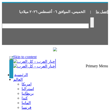
إتصل بنا
|
الخميس
،
الموافق
٠٦
أغسطس
٢٠٢٦
ميلاديا
Skip to content
Primary Menu
الرئيسية
العالم
امريكا
استراليا
بريطانيا
كندا
المانيا
فرنسا