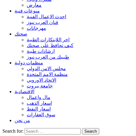
معارض
منوعات فنية
احدث الاعمال الفنية
فنان العرب نيوز
مهرجانات
صحتك
اخر اللابتكارات الطبية
كيف تحافظ على صحتك
ارشادات طبية
طبيبك من العرب نيوز
منظمات دولية
مجلس الامن الدولي
منظمة الامم المتحدة
الاتحاد الاوروبي
جامعة بيروت
الاقتصادية
مال واعمال
اسعار الذهب
اسعار النفط
سوق العقارات
من نحن
Search for: