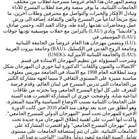
ويضم المهرجان هذا العام عروضاً مسرحية لطلاب من مختلف
الجامعات اللبنانية، ما يوفر منصة وفرصة لطلاب المسرح للأداء
وتبادل الأفكار والخبرات والتواصل مع محترفين وطلاب اخرين، ما
ينتج مزيجاً ابداعياً من المسرح والفن والثقافة. إضافة الى ورش
عمل ومحاضرات تقدمها رائدة طه، وخالد العبد الله، وحسن صادق،
بالتزامن مع حفلات موسيقية تؤديها جوقات (LAU) و”قاديشا” ونادي
الموسيقى في (LAU).
ويتضمن مهرجان هذا العام عروضاً من الجامعة اللبنانية (LU)،
وجامعة بيروت العربية (BAU)، وجامعة الروح القدس في الكسليك
(USEK)، والجامعة اللبنانية الأميركية (LAU).
وشرحت المسؤولة عن تنظيم المهرجان الاستاذة في قسم
“الاتصالات والفنون واللغات” الدكتورة لينا خوري ان المهرجان شكل
ومنذ انطلاقته العام 1998 مع الاستاذ في الجامعة موريس معلوف،
مناسبة مميزة على المستوى الثقافي لا سيما لجهة مشاركة الكثير
من الجامعات التي تدرس المسرح في لبنان العالم، وقدم فرصة
للتعرف على كل انواع المسرح الجامعي وما يختزنه من طاقات
ابداعية شابة. واوضحت خوري ان المشاركة اقتصرت هذه السنة
على الجامعات اللبنانية بسبب الاوضاع السياسية والامنية المتعثرة،
وهو أنطلق من جديد بعد توقف منذ العام 2016 حين كانت الدورة
الاخيرة للمهرجان تحت أسم “المهرجان الدولي للمسرح الجامعي”.
واكدت انها اصرت على اهمية إنطلاق المهرجان مرة جديدة تحت
أسم “مهرجان المسرح الجامعي” ولو اقتصرت المشاركة على
الجامعات اللبنانية، على ان تتم إستضافة الجامعات على مستوى
شامل السنة القادمة ليعود دولياً. وقالت: “الواجب يدعونا الى