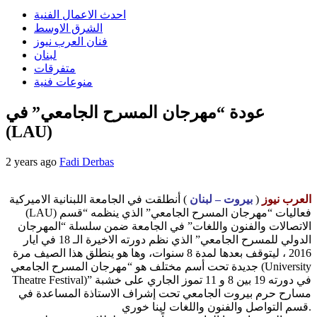
احدث الاعمال الفنية
الشرق الاوسط
فنان العرب نيوز
لبنان
متفرقات
منوعات فنية
عودة “مهرجان المسرح الجامعي” في
(LAU)
2 years ago
Fadi Derbas
العرب نيوز
(
بيروت – لبنان
) أنطلقت في الجامعة اللبنانية الاميركية
(LAU) فعاليات “مهرجان المسرح الجامعي” الذي ينظمه “قسم
الاتصالات والفنون واللغات” في الجامعة ضمن سلسلة “المهرجان
الدولي للمسرح الجامعي” الذي نظم دورته الاخيرة الـ 18 في ايار
2016 ، ليتوقف بعدها لمدة 8 سنوات، وها هو ينطلق هذا الصيف مرة
جديدة تحت أسم مختلف هو “مهرجان المسرح الجامعي (University
Theatre Festival)” في دورته 19 بين 8 و 11 تموز الجاري على خشبة
مسارح حرم بيروت الجامعي تحت إشراف الاستاذة المساعدة في
قسم التواصل والفنون واللغات لينا خوري.