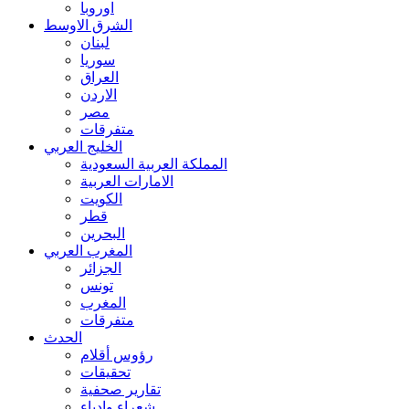
اوروبا
الشرق الاوسط
لبنان
سوريا
العراق
الاردن
مصر
متفرقات
الخليج العربي
المملكة العربية السعودية
الامارات العربية
الكويت
قطر
البحرين
المغرب العربي
الجزائر
تونس
المغرب
متفرقات
الحدث
رؤوس أقلام
تحقيقات
تقارير صحفية
شعراء وادباء