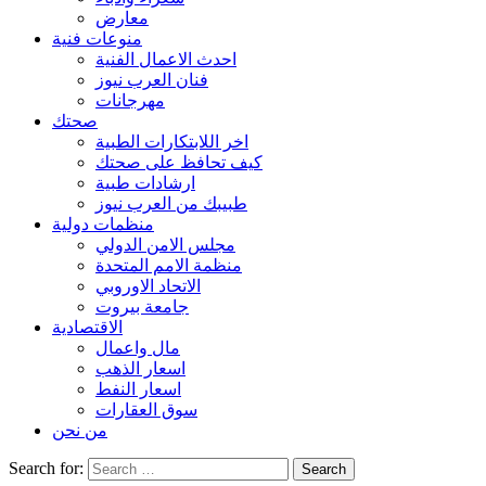
معارض
منوعات فنية
احدث الاعمال الفنية
فنان العرب نيوز
مهرجانات
صحتك
اخر اللابتكارات الطبية
كيف تحافظ على صحتك
ارشادات طبية
طبيبك من العرب نيوز
منظمات دولية
مجلس الامن الدولي
منظمة الامم المتحدة
الاتحاد الاوروبي
جامعة بيروت
الاقتصادية
مال واعمال
اسعار الذهب
اسعار النفط
سوق العقارات
من نحن
Search for: