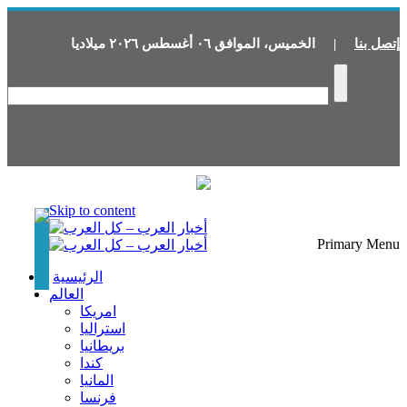
إتصل بنا
|
الخميس
،
الموافق
٠٦
أغسطس
٢٠٢٦
ميلاديا
Skip to content
Primary Menu
الرئيسية
العالم
امريكا
استراليا
بريطانيا
كندا
المانيا
فرنسا