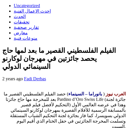
Uncategorized
احدث الاعمال الفنية
الحدث
تحقيقات
تقارير صحفية
معارض
منوعات فنية
الفيلم الفلسطيني القصير ما بعد لمها حاج
يحصد جائزتين في مهرجان لوكارنو
السينمائي الدولي
2 years ago
Fadi Derbas
العرب نيوز
(
بانوراما – السينماء
) حصد الفيلم الفلسطيني القصير ما
بعد للمخرجة مها حاج جائزتا Pardino d’Oro Swiss Life (جائزة لجنة
التحكيم لأفضل فيلم قصير) وهذا في عرضه العالمي الأول
بالمسابقة الرسمية للأفلام القصيرة بمهرجان لوكارنو السينمائي
الدولي بسويسرا، كما فاز بجائزة لجنة التحكيم الشباب المستقلة
وتسلمت المخرجة الجائزتين في حفل الختام الذي أقيم اليوم
السبت.