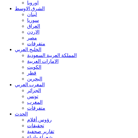
اوروبا
الشرق الاوسط
لبنان
سوريا
العراق
الاردن
مصر
متفرقات
الخليج العربي
المملكة العربية السعودية
الامارات العربية
الكويت
قطر
البحرين
المغرب العربي
الجزائر
تونس
المغرب
متفرقات
الحدث
رؤوس أقلام
تحقيقات
تقارير صحفية
شعراء وادباء