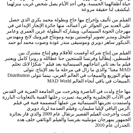
حياة أطفالهما الخمسة. وفي أحد الأيام يصل شخص غريب منزلهما
ليكشف لنا حقيقة مروعة.
الفيلم من تأليف وإخراج مها حاج وبطولة محمد بكري الذي حصل
على العديد من الجوائز عن أعماله، منها جائزة الإنجاز الإبداعي في
مهرجان الجونة السينمائي، ويشاركه البطولة عرين العمري وعامر
حليحل ومدير تصوير أوغستين بونيه ومونتاج فيرونيك لانج ومهندس
الديكور ساهر دويري وموسيقى منذر عودة وصوت محمد أبو حمد.
الفيلم من إنتاج شركة أوغست للأفلام وهو إنتاج مشترك بين
فلسطين، إيطاليا وفرنسا للمنتجين حنا عطالله و رونزا كامل ويعتبر
فيلم ما بعد ثاني انتاجاتهم السينمائية بعد فيلم ” شكرًا لانك تحلم
معنا” والذي ما زال في مرحلة ما بعد الإنتاج. تتولى MAD
Distribution مهام التوزيع والمبيعات في العالم العربي، بينما تتولى
MAD World المبيعات في باقي أنحاء العالم.
مها حاج ولدت في الناصرة وتخرجت من الجامعة العبرية في القدس
في الآداب الإنجليزية والعربية. تميزت رحلتها الفنية بالتعاونات البارزة
واستمدت تجربتها السينمائية من عملها كمصممة فنية في فيلم
الزمن الباقي لإيليا سليمان، وفيلم الصدمة لزياد دويري.
كتبت وأخرجت الفيلم القصير برتقال عام 2009 والذي فاز بجائزة
الجمهور بمهرجان مونبلييه بفرنسا والفيلم الوثائقي خلف هذه
الجدران عام 2010.