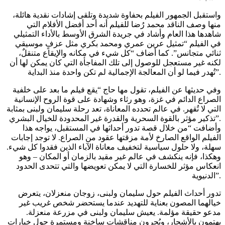
واستقبل الجمهور الفيلم بحفاوة شديدة وتلقى إشادات نقدية هائلة،
منها وصف الناقد محمد رُضا للفيلم أنه أحد أفضل الأفلام التي
شاهدها هذا العام وأشاد في جريدة الشرق الأوسط بالأداء التمثيلي
في الفيلم “تمثيل عرين عمري ومحمد بكري مثل عزفٍ موسيقي
ثنائي متجانس”. كما أضاف “كل شيء في مكانه والإيقاع متنقلٌ،
لكنه غير مستعجل للوصول إلى تلك المفاجأة التي كان يمكن لها أن
تُهدر فيما لو أن المعالجة الإجمالية لم تكن واحدة منذ البداية”.
وفي حديثها عن الفيلم، تقول مها حاج “يقع فيلم ما بعد على خلفية
الصراع الدائم في غزة، وهو رثاء وشهادة على قوة الروح الإنسانية
التي لا تُقهر. في عالم تحدده المعاناة، تعد رحلة سليمان ولبنى بمثابة
تذكير مؤثر بالقوة السحرية والقدرة غير المحدودة للخيال البشري”.
وأضافت “من خلال قصة تدور أحداثها في المستقبل، يواجه هذا
الفيلم الواقع الصارخ لأمة مزقتها عقود من الصراع. لا توجد إجابات
سهلة، ولا حلول سياسية لتخفيف معاناة الآباء الذين فقدوا كل شيء.
وهكذا، فإنه ينكشف في عالم غير مقيد بالزمان أو المكان – وهو
انعكاس مؤثر للخسارة التي لا يمكن تعويضها والتي تتحدى الحدود
الدنيوية”.
تدور أحداث الفيلم حول سليمان ولبنى، زوجان منعزلان، يتعرض
خيالهما المصون بعناية للتهديد عندما يستحضر شخص غريب غير
مدعو حقيقة مؤلمة. يعيش سليمان ولبنى في مزرعة منعزلة.
يهتمون بالأشجار، ويُجرون مناقشات ساخنة ومستمرة حول خيارات