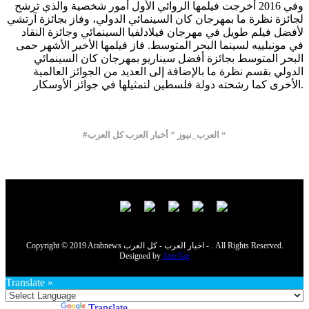
وفي 2016 أخرجت فيلمها الروائي الأول أمور شخصية والذي ترشح
لجائزة نظرة ما بمهرجان كان السينمائي الدولي، وفاز بجائزة آرتشي
لأفضل فيلم طويل في مهرجان فيلادلفيا السينمائي وجائزة النقاد
في مونبلييه لسينما البحر المتوسط. فاز فيلمها الأخير الأشهر حمى
البحر المتوسط بجائزة أفضل سيناريو بمهرجان كان السينمائي
الدولي بقسم نظرة ما بالإضافة إلى العديد من الجوائز العالمية
الأخرى كما رشحته دولة فلسطين لتمثيلها في جوائز الأوسكار.
#العرب_نيوز ” أخبار العرب كل العرب “
Copyright © 2019 Arabnews اخبار العرب - كل العرب - . All Rights Reserved.
Designed by
AmcTag
Translate »
Powered by
Translate