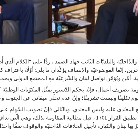
الدّاخليّة والبلديّات النّائب جهاد الصمد ، ردًّا على “الكلام ا
رين، إنّما الموضوعيّة والإنصاف يؤكّدان ما يلي: أوّلًا، باعتراف ك
مّن ويُؤمّن تواصل لبنان والشّرعيّة مع المجتمع الدولي ويحمي 
ة تصريف أعمال، فإنّه بحكم الدّستور يمثّل المكوّنات الوطنيّة ك
ت اليوم تكليفًا وليست تشريفًا؛ وإنّ عدم تخلّي ميقاتي عن الجنو
وقع المعتَدى عليه وليس المعتدي، وبالتّالي فإنّ تصويب السّهام عل
تي تدافع عن أرضها وشعبها”.
ّ بها لبنان والكيان، تأجيل الخلافات الدّاخليّة والوقوف صفًّا وا