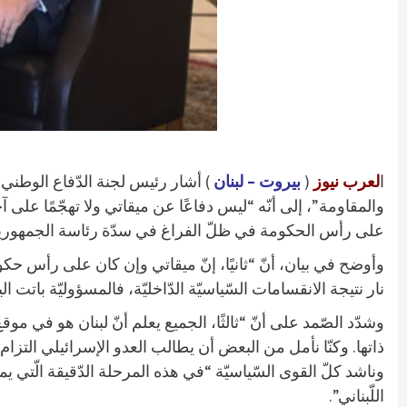
ا
لعرب نيوز
(
بيروت – لبنان
) أشار رئيس لجنة الدّفاع الوطني و
والمقاومة”، إلى أنّه “ليس دفاعًا عن ميقاتي ولا تهجّمًا على آخ
على رأس الحكومة في ظلّ الفراغ في سدّة رئاسة الجمهورية، أ
وأوضح في بيان، أنّ “ثانيًا، إنّ ميقاتي وإن كان على رأس حكوم
نار نتيجة الانقسامات السّياسيّة الدّاخليّة، فالمسؤوليّة بات
وشدّد الصّمد على أنّ “ثالثًا، الجميع يعلم أنّ لبنان هو في م
ذاتها. وكنّا نأمل من البعض أن يطالب العدو الإسرائيلي التزام تطبيق القرار 1701 ، قبل مطالبة المقاومة بذلك، وهي الّ
وناشد كلّ القوى السّياسيّة “في هذه المرحلة الدّقيقة الّتي يمر
اللّبناني”.