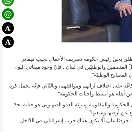
لّذي أُطلق بحقّ رئيس حكومة تصريف الأعمال نجيب ميقاتي
لّ المنصفين والوطنيّين في لبنان ، فإنّ وجود ميقاتي اليوم
المصالح الوطنيّة”.
افّة على اختلاف آرائهم ومواقفهم، وبالتّالي فإنّه يحمل كرة
ب وعن أهله هو أبسط واجبات الحكومة”.
ى الحكومة والمقاومة وتبرئة العدو الصهيوني هو خيانة بحدّ
حدًا، حرصًا على ألّا يكون هناك حزب إسرائيلي في الدّاخل