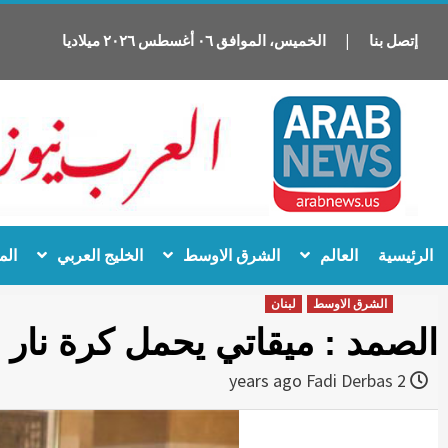
إتصل بنا
|
الخميس
،
الموافق
٠٦
أغسطس
٢٠٢٦
ميلاديا
Ski
الرئيسية
العالم
الشرق الاوسط
الخليج العربي
الم
t
conten
الشرق الاوسط
لبنان
الصمد : ميقاتي يحمل كرة نار 
Fadi Derbas
2 years ago