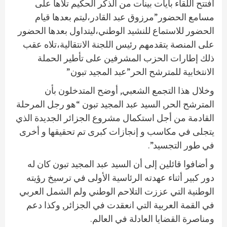
افتتح اللقاء بآيات بينات من الذكر الحكيم تلاها على
مسامع الحضور”مرزوق عبد القادر،ليتم بعدها قيام
الحضور للاستماع للنشيد الوطني،ليتداول بعدها الحضور
على المنصة يتقدمهم رئيس اللجنة الانتقالية،تلاه عقب
ذلك إطارات الحزب المشرفين على تأطير الحملة
الانتخابية للمترشح الحر”عبد المجيد تبون”
وخلال هذا التجمع الشعبي, أوضح المتدخلون بأن
المترشح الحر, السيد عبد المجيد تبون “هو رجل المرحلة
القادمة من أجل استكمال مشروع الجزائر الجديدة الذي
يتجلى في مكاسب و إنجازات كبرى تم تحقيقها و أخرى
في طور التجسيد”.
و أضافوا قائلين إلى أن السيد عبد المجيد تبون كان له
دور كبير أثناء عهدته الرئاسية الأولى في ترسيخ رؤيته
الوطنية التي عززت التلاحم الوطني ولم الشمل العربي
في القمة العربية التي انعقدت في الجزائر, وكذا دعم
ومناصرة القضايا العادلة في العالم.