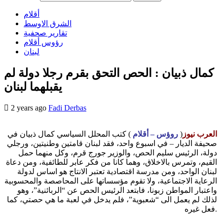
أقلام
الشرق الاوسط
تقارير صحفية
رؤوس أقلام
لبنان
كمال ذبيان : الحص التحق بقرم رجلا دولة لم
يقبلهما لبنان
2 years ago
Fadi Derbas
العرب نيوز
(
روؤس – أقلام
) كتب المحلل السياسي كمال ذبيان في
صحيفة الديار – في اسبوع واحد، فقد لبنان قامتين وطنيتين، ورجلي
دولة، الرئيس سليم الحص، والوزير جورج قرم، وكل منهما حمل
القيم، وتمرس بالاخلاق، وهما كانا من فكر عابر للطائفية، ومن دعاة
لبنان الواحد، ومن مدرسة اقتصادية تعتبر الانتاج هو اساس لدولة
الرعاية الاجتماعية، ولا تقوم مؤسساتها على المحاصصة والمحسوبية
واعتبار المواطن زبونا، فابتعد الرئيس الحص عن “الربائنية”، وهو
لذلك لم يعمل الى “شعبوية”، فلم يدخل في لعبة ما هي حصتي، كما
فعل غيره.