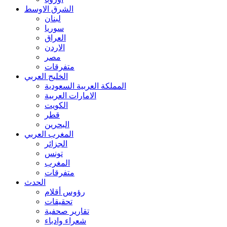
الشرق الاوسط
لبنان
سوريا
العراق
الاردن
مصر
متفرقات
الخليج العربي
المملكة العربية السعودية
الامارات العربية
الكويت
قطر
البحرين
المغرب العربي
الجزائر
تونس
المغرب
متفرقات
الحدث
رؤوس أقلام
تحقيقات
تقارير صحفية
شعراء وادباء