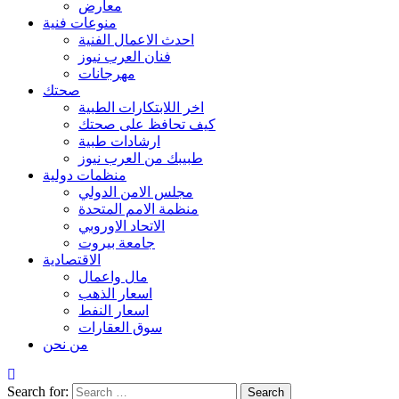
معارض
منوعات فنية
احدث الاعمال الفنية
فنان العرب نيوز
مهرجانات
صحتك
اخر اللابتكارات الطبية
كيف تحافظ على صحتك
ارشادات طبية
طبيبك من العرب نيوز
منظمات دولية
مجلس الامن الدولي
منظمة الامم المتحدة
الاتحاد الاوروبي
جامعة بيروت
الاقتصادية
مال واعمال
اسعار الذهب
اسعار النفط
سوق العقارات
من نحن
Search for: