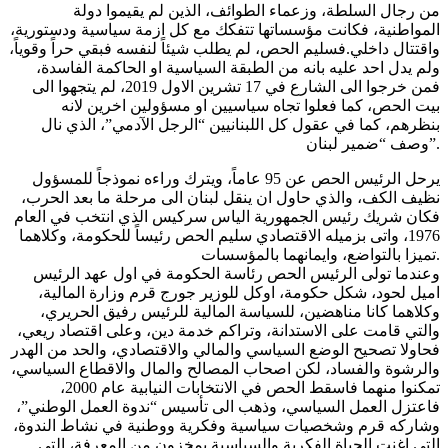
من رجال السلطة، وزعماء الطوائف، الذين لم يقيموا دولة
المواطنية، فكانت مؤسساتها تتفكك مع كل ازمة سياسية ودستورية،
واقتتال داخلي.فسليم الحص، لم يطلب شيئاً لنفسه فبقي حراً وقوياً،
ولم يدل احد عليه بانه من الطبقة السياسية او الحاكمة الفاسدة،
فمن خرجوا الى الشارع في 17 تشرين الاول 2019، لم يتجهوا الى
بيت الحص، كما فعلوا تجاه سياسيين او مسؤولين اخرين لانه
بنظرهم، كما في عقول كل اللبنانيين “الرجل الآدمي”، الذي نال
وصف “ضمير لبنان”.
يرحل الرئيس الحص عن 95 عاماً، ويترك وراءه نموذجاً للمسؤول
نظيف الكف، والذي حاول ان ينقل لبنان الى مرحلة ما بعد الحرب،
فكان شريك رئيس الجمهورية الياس سركيس الذي انتخب في العام
1976، واتى بزميله الاقتصادي سليم الحص رئيساً للحكومة، وكلاهما
تميزا بالتواضع، وايمانهما بالمؤسسات.
وعندما تولى الرئيس الحص رئاسة الحكومة في اول عهد الرئيس
اميل لحود، شكل حكومة، اوكل للوزير جورج قرم وزارة المالية،
وكلاهما كانا مناهضين، للسياسة المالية للرئيس رفيق الحريري،
والتي قامت على الاستدانة، وتراكم خدمة دين، وعلى اقتصاد ريعي،
فحاولا تصحيح الوضع السياسي والمالي والاقتصادي، والحد من الهدر
والرشوة والفساد، لكن اصحاب المصالح والمال والاقطاع السياسي،
تمكنوا منهما فاسقط الحص في الانتخابات النيابية عام 2000،
فاعتزل العمل السياسي، وذهب الى تأسيس “ندوة العمل الوطني”،
وشاركه قرم وشخصيات سياسية وفكرية ووطنية في نشاط الندوة،
التي اغنت الحياة الفكرية والسياسية بمخزون من المعرفة، التي