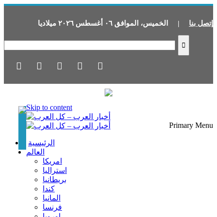
إتصل بنا
|
الخميس
،
الموافق
٠٦
أغسطس
٢٠٢٦
ميلاديا
Skip to content
Primary Menu
الرئيسية
العالم
امريكا
استراليا
بريطانيا
كندا
المانيا
فرنسا
اوروبا