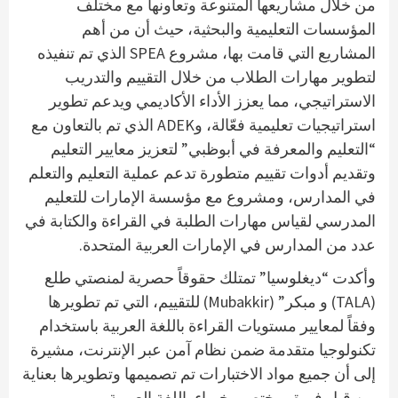
من خلال مشاريعها المتنوعة وتعاونها مع مختلف
المؤسسات التعليمية والبحثية، حيث أن من أهم
المشاريع التي قامت بها، مشروع SPEA الذي تم تنفيذه
لتطوير مهارات الطلاب من خلال التقييم والتدريب
الاستراتيجي، مما يعزز الأداء الأكاديمي ويدعم تطوير
استراتيجيات تعليمية فعّالة، وADEK الذي تم بالتعاون مع
“التعليم والمعرفة في أبوظبي” لتعزيز معايير التعليم
وتقديم أدوات تقييم متطورة تدعم عملية التعليم والتعلم
في المدارس، ومشروع مع مؤسسة الإمارات للتعليم
المدرسي لقياس مهارات الطلبة في القراءة والكتابة في
عدد من المدارس في الإمارات العربية المتحدة.
وأكدت “ديغلوسيا” تمتلك حقوقاً حصرية لمنصتي طلع
(TALA) و مبكر” (Mubakkir) للتقييم، التي تم تطويرها
وفقاً لمعايير مستويات القراءة باللغة العربية باستخدام
تكنولوجيا متقدمة ضمن نظام آمن عبر الإنترنت، مشيرة
إلى أن جميع مواد الاختبارات تم تصميمها وتطويرها بعناية
من قبل فريق مختص وخبراء باللغة العربية