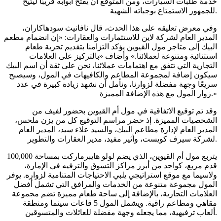
خدمة طلبات السيارات، ومن المتوقع أن يفتح أبوابه قريبًا ليتيح
للجمهور الاستمتاع بوجباته الشهية.
وفي معرض تعليقه على هذا الحدث، قال نافانيث سودهاكاران،
المدير العام لشركة لاين للاستثمارات والعقارات: «إن انضمام مطعم
البيك إلى متاجر مول القيوين يؤكد التزامنا بتقديم تجربة طعام
استثنائية ومتنوعة لعملائنا.» وأضاف «بالتركيز على العلامات
التجارية التي تتفق مع اهتمامات عملائنا، نحن على ثقة أن اسم البيك
سيكون إضافة لمجموعة المطاعم والكافيهات في المول، وسيصبح
سريعًا وجهة مفضلة لزوارنا، ونأمل أن نشهد زيادة كبيرة في عدد
زوار المول مع هذه الإضافة المميزة.»
وقد تم توقيع الاتفاقية في مول أم القيوين بحضور لفيف من
الشخصيات المميزة. إذ حضر مراسم التوقيع كل من يزن ملحس،
المدير العام لإدارة مطاعم البيك، والسيد علاء سيد، المدير العام
لشركة سيرف كويست، وأثير مفيد، مدير العقارات والتطوير.
يتربع مول أم القيوين، الذي يضم لولو هايبرماركت بمساحة 100,000
قدم مربع، كواحد من أبرز مراكز التسوق والترفيه في الإمارة،
ولاسيما مع موقع استراتيجي يلبي الاحتياجات المتنامية لزواره. يوفر
المول مجموعة متنوعة من الخدمات والمرافق التي تشمل أفضل
العلامات التجارية، بالإضافة إلى ساحة طعام مميزة تضم مجموعة
مقاهي ومطاعم راقية. ويشمل المول 5 قاعات سينما ومنطقة
ألعاب ترفيهية، مما يجعله وجهة مفضلة للعائلات والمتسوقين.