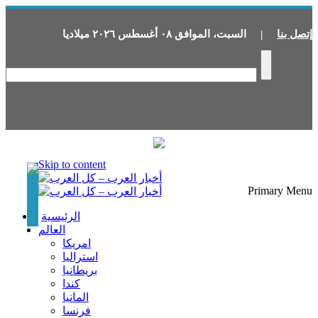
إتصل بنا
|
السبت
،
الموافق
٠٨
أغسطس
٢٠٢٦
ميلاديا
Skip to content
Primary Menu
الرئيسية
العالم
امريكا
استراليا
بريطانيا
كندا
المانيا
فرنسا