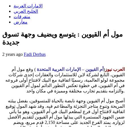
الامارات العربية
الخليج العربي
متفرقات
معارض
مول أم القيوين : يتوسع ويضيف وجهة تسوق
جديدة
2 years ago
Fadi Derbas
العرب نيوز
(
أم القيوين – الإمارات العربية المتحدة
) وقع مول أم
القيوين، التابع لشركة لاين للاستثمارات والعقارات إحدى شركات
مجموعة لولو العالمية، رسميًا اتفاقية مع البيك لافتتاح أولى فروعه
في أم القيوين، في خطوة تعكس التطور الدائم لمول أم القيوين
والتزامه بتقديم تجارب مختلفة ومميزة في مكان واحد.
أصبح مول أم القيوين وجهة نابضة بالحياة للمتسوقين، بفضل بيئته
المريحة وتنوع متاجر التجزئة والمطاعم فيه. وقد شهد المول توقيع
اتفاقية لافتتاح أول فرع لمطعم البيك في أم القيوين، وهو ما يأتي
ضمن الجهود المستمرة التي يبذلها مول أم القيوين لتقديم الأفضل
لزواره. يمتد الفرع الجديد على مساحة 2,150 قدم مربع، ويضم