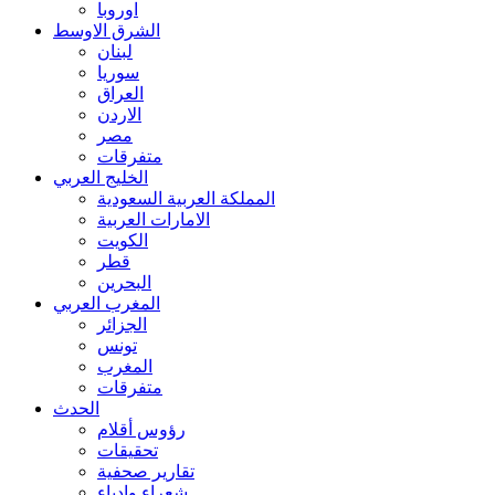
اوروبا
الشرق الاوسط
لبنان
سوريا
العراق
الاردن
مصر
متفرقات
الخليج العربي
المملكة العربية السعودية
الامارات العربية
الكويت
قطر
البحرين
المغرب العربي
الجزائر
تونس
المغرب
متفرقات
الحدث
رؤوس أقلام
تحقيقات
تقارير صحفية
شعراء وادباء