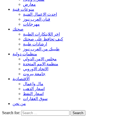
معارض
منوعات فنية
احدث الاعمال الفنية
فنان العرب نيوز
مهرجانات
صحتك
اخر اللابتكارات الطبية
كيف تحافظ على صحتك
ارشادات طبية
طبيبك من العرب نيوز
منظمات دولية
مجلس الامن الدولي
منظمة الامم المتحدة
الاتحاد الاوروبي
جامعة بيروت
الاقتصادية
مال واعمال
اسعار الذهب
اسعار النفط
سوق العقارات
من نحن
Search for: