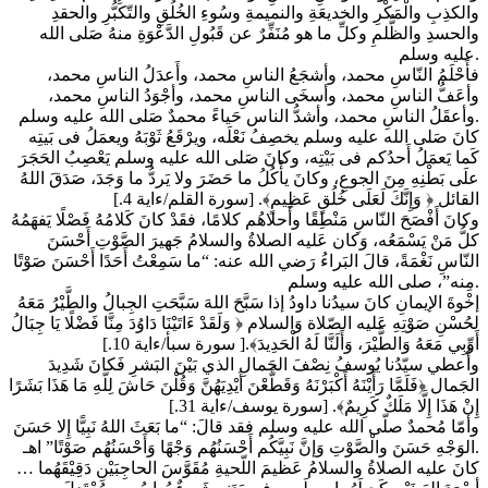
والكذِبِ والْمَكْرِ والخديعَةِ والنميمةِ وسُوءِ الخُلُقِ والتّكبُّرِ والحقدِ
والحسدِ والظُّلمِ وكلِّ ما هو مُنَفِّرٌ عن قَبُولِ الدَّعْوَةِ منهُ صَلى الله
عليه وسلم.
فأَحْلَمُ النّاسِ محمد، وأشجَعُ الناسِ محمد، وأَعدَلُ الناسِ محمد،
وأعَفُّ الناسِ محمد، وأسخَى الناسِ محمد، وأجْوَدُ الناسِ محمد،
وأعقَلُ الناسِ محمد، وأشدُّ الناس حَياءً محمدٌ صَلى الله عليه وسلم.
كانَ صَلى الله عليه وسلم يخصِفُ نَعْلَه، ويرْقَعُ ثَوْبَهُ ويعمَلُ فى بَيتِه
كَما يَعمَلُ أَحدُكم فى بَيْتِه، وكانَ صَلى الله عليه وسلم يَعْصِبُ الحَجَرَ
علَى بَطْنِهِ مِنَ الجوعِ، وكانَ يأْكُلُ ما حَضَرَ ولا يَردُّ ما وَجَدَ، صَدَقَ اللهُ
القائل ﴿ وَإِنَّكَ لَعَلَى خُلُقٍ عَظِيمٍ﴾. [سورة القلم/ءاية 4.]
وكانَ أَفْصَحَ النّاسِ مَنْطِقًا وأَحلاهُم كلامًا، فقَدْ كانَ كَلامُهُ فَصْلًا يَفهَمُهُ
كلُّ مَنْ يَسْمَعُه، وَكان عَليه الصلاةُ والسلامُ جَهيرَ الصَّوْتِ أَحْسَنَ
النّاسِ نَغْمَةً، قالَ البَراءُ رَضي الله عنه: “ما سَمِعْتُ أَحَدًا أَحْسَنَ صَوْتًا
مِنه”، صلى الله عليه وسلم.
إخْوةَ الإيمانِ كانَ سيدُنا داودُ إذا سَبَّحَ اللهَ سَبَّحَتِ الجِبالُ والطَّيْرُ مَعَهُ
لحُسْنِ صَوْتِهِ عَليه الصّلاة وَالسلام ﴿ وَلَقَدْ ءَاتَيْنَا دَاوُدَ مِنَّا فَضْلًا يَا جِبَالُ
أَوِّبِي مَعَهُ وَالطَّيْرَ، وَأَلَنَّا لَهُ الْحَدِيدَ﴾.[ سورة سبأ/ءاية 10.]
وأُعطي سيّدُنا يُوسفُ نِصْفَ الجَمالِ الذي بَيْنَ البَشرِ فَكانَ شَدِيدَ
الجَمال ﴿فَلَمَّا رَأَيْنَهُ أَكْبَرْنَهُ وَقَطَّعْنَ أَيْدِيَهُنَّ وَقُلْنَ حَاشَ لِلَّهِ مَا هَذَا بَشَرًا
إِنْ هَذَا إِلَّا مَلَكٌ كَرِيمٌ﴾. [سورة يوسف/ءاية 31.]
وأمّا مُحمدٌ صلّى الله عليه وسلم فقد قالَ: “ما بَعَثَ اللهُ نَبِيًّا إِلا حَسَنَ
الوَجْهِ حَسَنَ والْصَّوْتِ وَإنَّ نَبِيَّكُم أَحْسَنُهُم وَجْهًا وَأَحْسَنُهُم صَوْتًا” اهـ.
كانَ عليه الصلاةُ والسلامُ عَظيمَ اللّحيةِ مُقَوَّسَ الحاجِبَيْنِ دَقِيْقَهُما …