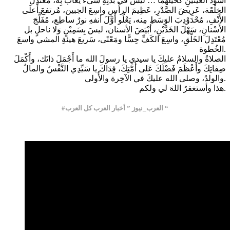
أسْوَدَ العَينَيْنِ كَحيلَهُما … لَيس في بَدَنِهِ شَىءٌ يُعابُ بِه، مُعْتَدِلَ
الخِلْقَة، عَرِيضَ الصَّدْرِ، عَظِيمَ الرأْسِ واسِعَ الجبين، مُرتفعَ أَعلَى
الأَنْفِ، مُحْدَوْدِبَ الوَسَطِ مِنه، يَعْلُو أَوَّلَ أنفهِ نورٌ ساطِع، مُفَلَّجَ
الأَسْنانِ، سَهْلَ الخَدَّيْنِ، أبْيَضَ الأسنان، ليسَ بِسَمِيْنٍ وَلا ناحلٍ بل
مُعْتَدِلَ الخَلْقِ، واسِعَ الكَفِّ حِسًّا ومَعْنًى، سَريعَ هيئةِ المشي واسعَ
الخُطوة.
الصلاةُ والسلامُ عليكَ يا سيدي يا رسولَ الله ما أَجْمَلَ ذاتَك، وأَكْمَلَ
صِفاتِكَ وأَعْظَمَ فَضْلَكَ عَلى أُمَّتِكَ، فِدَاكَ يا سَيِّدِي النَّفْسُ والمالُ
والولدُ، وصلى الله عليكَ في الآخِرة والأُولى.
هذا وأستغفرُ اللهَ لي ولكم.
#العرب_نيوز ” أخبار العرب كل العرب “