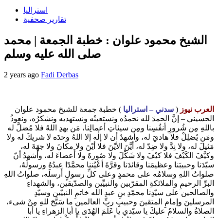
استراليا
تقارير صحفية
الشيخ محمود علوان : خطبة الجمعة | محمد
صلى الله عليه وسلم
2 years ago
Fadi Derbas
العرب نيوز
(
سدني – استراليا
) خطبة جمعة للشيخ محمود علوان
الحسيني – إنَّ الحمدَ لله نحمدُه ونستعينُه ونستهديه ونشكرُه، ونعوذُ
باللهِ مِن شُرورِ أنفُسِنا ومِن سيئاتِ أعمالِنا، مَن يهدِ اللهُ فلا مُضلَّ له
ومَن يُضلِلْ فلا هاديَ له، وأشهدُ أن لا إلٰه إلا اللهُ وحدَه لا شريكَ له ولا
مَثيلَ له، ولا نِدَّ ولا ضِدّ له، أيَّنَ الأيْنَ فلا أيْنَ ولا مكانَ ولا جهَةَ له،
وكيَّفَ الكَيْفَ فلا كيْفَ ولا شَكْلَ ولا صُورةَ ولا أَعضاءَ له، وأشهدُ أنّ
سيّدَنا وحبيبَنا وعظيمَنا وقائدَنا وقرَّةَ أعْيُننا محمَّدًا عبدُهُ ورسولُهُ،
صلواتُ اللهِ وسلامُه على محمدٍ وعلى كلِّ رسولٍ أَرسلَه، صلواتُ اللهِ
البرِّ الرحيمِ والملائكةِ المقرّبين والنبيِّين والصدّيقين، والشهداءِ
والصالحين على سيّدِنا محمّدِ بنِ عبدِ الله خاتمِ النبيّين وسيّدِ
المرسلينَ وإمامِ المتقينَ وحبيبِ ربِّ العالمين ما سَبَّحَ للهِ مِنْ شىء،
الصلاةُ والسلامُ عليكَ يا سيّدي يا عَلَمَ الهُدَى يا أبا الزهراءِ يا أبا