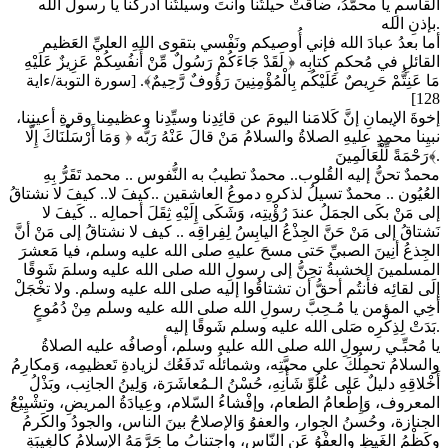
القاسمِ يا محمّدُ، ضاقَتْ حيلتُنا وأنتَ وسيلتُنا أَدركْنا يا رسولَ الله
بإذنِ الله.
أما بعدُ عبادَ الله فإني أُوصيكم ونَفْسي بتقوى اللهِ العليِّ العَظيم
القائلِ في مُحكمِ كتابِه ﴿ لَقَدْ جَاءَكُمْ رَسُولٌ مِّنْ أَنفُسِكُمْ عَزِيزٌ عَلَيْهِ
مَا عَنِتُّمْ حَرِيصٌ عَلَيْكُم بِالْمُؤْمِنِينَ رَؤُوفٌ رَّحِيمٌ﴾. [سورة التوبة/ءاية
128]
إخوةَ الإيمانِ إنَّ كَلامَنا اليومَ عن قائِدِنا وسيِّدِنا وعظيمِنا وقرةِ أعينِنا،
نبيِنا محمدٍ عليهِ الصلاةُ والسلامُ مَنْ قالَ عَنْهُ رَبُّه ﴿ وَمَا أَرْسَلْنَاكَ إِلَّا
رَحْمَةً لِّلْعَالَمِينَ﴾.
محمدٌ تحنُّ إليه القُلوب.. محمدٌ تطيبُ به النُّفوس .. محمد تَقَرُّ بِهِ
العُيُون .. محمدٌ تسيلُ لذكرهِ دموعُ العاشقين ..كيفَ لا.. كيفَ لا نشتاقُ
إلى مَنْ بكَى الجمَلُ عندَ رُؤْيتِه، وَشَكَى إِلَيْهِ ثِقَلَ أحمالِه .. كَيفَ لا
نَشتاقُ إلى مَنْ حَنَّ الجِذْعُ اليابِسُ لِفِراقِه .. كيف لا نشتاقُ إلى مَنْ أنَّ
الجِذعُ أنِينَ الصبيِّ حَتى مسحَ عليهِ صلى الله عليه وسلم، فيا مَعشرَ
المسلمينَ الخشبةُ تحِنُّ إلى رسولِ الله صلى الله عليه وسلمَ شَوقًا
إلَى لقائِه فأَنتُم أحقُّ أن تشتاقُوا إليه صلى الله عليه وسلم. ولا تخْجَلْ
أخِي المؤمن يا مُـحِبَّ رسولِ الله صلى الله عليه وسلم مِنْ دُمُوعٍ
بَدَتْ لِذِكْرِه صَلى الله عليه وسلم شَوقًا إليه.
يا مُحبِّـي رسولِ الله صلى الله عليه وسلم، أوصافُه عليه الصلاةُ
والسلامُ تحمِلُكَ على محبَّتِه، وشمائلُه تَدفَعُك لزيادةِ تَعظيمِه، وَمكارِمُ
أَخْلاقِهِ دليلٌ عَلى عُلُوِّ شَأْنِهِ، حُسْنُ الـمُعاشَرَة، وَلِينُ الجانِب، وبَذْلُ
المعروف، وَإِطْعامُ الطعام، وإفْشاءُ السّلام، وعِيادَةُ المريضِ، وتشْيِيْعُ
الجنازة، وحُسنُ الجِوار، والعفوُ وَالإصلاحُ بينَ الناس، والجودُ والكَرمُ
وكَظْمُ الغَيظِ والعفْوُ عَنِ النّاسِ، واجتنابُ ما حَرَّمَهُ الإِسلامُ كالغِيبَةِ