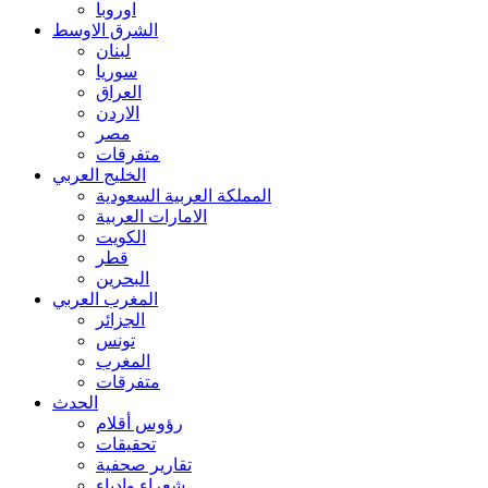
اوروبا
الشرق الاوسط
لبنان
سوريا
العراق
الاردن
مصر
متفرقات
الخليج العربي
المملكة العربية السعودية
الامارات العربية
الكويت
قطر
البحرين
المغرب العربي
الجزائر
تونس
المغرب
متفرقات
الحدث
رؤوس أقلام
تحقيقات
تقارير صحفية
شعراء وادباء