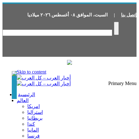
إتصل بنا
|
السبت
،
الموافق
٠٨
أغسطس
٢٠٢٦
ميلاديا
Skip to content
Primary Menu
الرئيسية
العالم
امريكا
استراليا
بريطانيا
كندا
المانيا
فرنسا