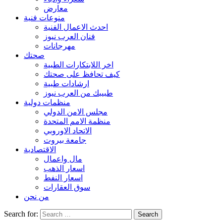
معارض
منوعات فنية
احدث الاعمال الفنية
فنان العرب نيوز
مهرجانات
صحتك
اخر اللابتكارات الطبية
كيف تحافظ على صحتك
ارشادات طبية
طبيبك من العرب نيوز
منظمات دولية
مجلس الامن الدولي
منظمة الامم المتحدة
الاتحاد الاوروبي
جامعة بيروت
الاقتصادية
مال واعمال
اسعار الذهب
اسعار النفط
سوق العقارات
من نحن
Search for: