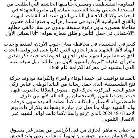
المقاومة الفلسطينية، ومسيرة جثامينها الحاشدة التي انطلقت من
المسجد الحسيني وسط العاصمة عمان، إلى مقبرة الشهداء في
الوحدات، وكذلك الاحتفال التأبيني الذي دعت له النقابات المهينة
والقوى السياسية الأردنية في سینما زهران، و صنع الملك حسين
مفاجأة بحضوره بدون دعوة مسبقة، وبدون حراسة، فالقى خطابه
الاحتفالي في حفل التأبين وأطلق شعاره بقوله : “أنا الفدائي الأول”.
كنت في الحسينية، في محافظة معان جنوب الأردن، لتقديم واجبات
التهنأة لأهل الشهيد ماهر الجازي، الذين كانوا على قدر وقيمة الحدث
الذي صنعه ابنهم الشهيد ماهر الجازي الحويطات، حيث ذكر شقيق
ماهر أن شقيقه “لم يكن الشهيد الأول من عائلتنا”، بل سبقه عمه
الذي استشهد في معركة الكرامة عام 1968.
بالصدفة توافقت في خيمة الوفاء والعزاء والكرامة مع وفد حركة
فتح الفلسطينية، الذي حمل رسالة من القائد الوطني عباس زكي
عضو اللجنة المركزية لحركة فتح ، مفوض العلاقات العربية فيها،
حيث وجدت القبول والاستحسان من العائلة ،لأنها من طرف
فلسطيني له الاعتبار والمكانة ، كما اتصلت السيدة سهى عرفات
بوالد الشهيد مهنأة بما فعل من مبادرة وشجاعة ونكران ذات يوم
الاحد 8 / 9 / 2024 ،الذي “رفع رأسنا”،كما قالت لوالد الشهيد عبر
الاتصال التلفوني.
ما حظي به ماهر الجازي من قبل الأردنيين من تقدير غير مسبوق
بهذا الاهتمام لسببين جوهريين: أولهما أنه شاب أردني وليد الجيش