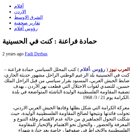
أقلام
الاردن
الشرق الاوسط
تقارير صحفية
رؤوس أقلام
حمادة فراعنة : كنت في الحسينية
2 years ago
Fadi Derbas
العرب نيوز
(
رؤوس -أقلام
) كتب المحلل السياسي حمادة فراعنة –
كنت في الحسينية بلد الزعيم الوطني الراحل مشهور حديثة الجازي،
ضابط الجيش العربي، المسنود بقرار سياسي من قبل الراحل الملك
حسين، للتصدي لقوات الاحتلال التي قطعت نهر الأردن ، بهدف
تصفية المقاومة الفلسطينية الوليدة الناشئة المتواضعة في بلدة
الكرامة يوم 21 / 3/ 1968.
معركة الكرامة التي شكل بطلها وقادها الجيش العربي الاردني،
تحولت فائدتها ونتيجها لصالح المقاومة الفلسطينية الوليدة، حيث
شكلت التحول الجماهيري من حالة عدم الاهتمام وقلة التنوع و
المعرفة والحضور ، والتحول نحو الاهتمام والإنحياز للمقاومة
الفلسطينية والإنخراط في صفوفها ، خاصة بعد جنازة شهداء