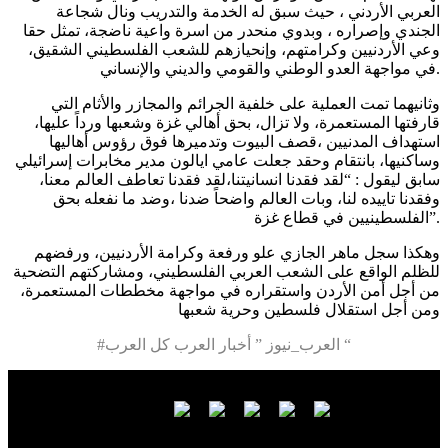
العربي الأردني ، حيث سبق له الخدمة والتدريب ونال شجاعة
الجندي وإصراره ، وبدوي منحدر من اسرة واعية ناضجة، تمثل حقا
وعي الأردنيين وكرامتهم، وإنحيازهم للشعب الفلسطيني الشقيق،
في مواجهة العدو الوطني والقومي والديني والإنساني.
وثانيهما تمت العملية على خلفية الجرائم والمجازر والأثام التي
قارفتها المستعمرة، ولا تزال، بحق أهالي غزة وشعبها ورداً عليها،
استهداف المدنيين ،قصف البيوت وتدميرها فوق رؤوس أهاليها
وساكنيها، بانتقام وحقد جعلت عامي ايالون مدير مخابرات إسرائيلي
سابق ليقول : “لقد فقدنا انسانيتنا،لقد فقدنا تعاطف العالم معنا،
وفقدنا تاييده لنا، وبات العالم واضحاً ضدنا ،وضد ما نفعله بحق
الفلسطينيين في قطاع غزة”.
وهكذا سجل ماهر الجازي علو ورفعة وكرامة الأردنيين، ورفضهم
للظلم الواقع على الشعب العربي الفلسطيني، ومشاركتهم التضحية
من أجل أمن الأردن واستقراره في مواجهة مخططات المستعمرة،
ومن أجل استقلال فلسطين وحرية شعبها
#العرب_نيوز ” أخبار العرب كل العرب “