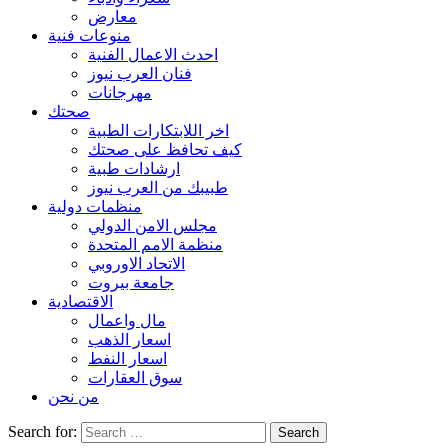
معارض
منوعات فنية
احدث الاعمال الفنية
فنان العرب نيوز
مهرجانات
صحتك
اخر اللابتكارات الطبية
كيف تحافظ على صحتك
ارشادات طبية
طبيبك من العرب نيوز
منظمات دولية
مجلس الامن الدولي
منظمة الامم المتحدة
الاتحاد الاوروبي
جامعة بيروت
الاقتصادية
مال واعمال
اسعار الذهب
اسعار النفط
سوق العقارات
من نحن
Search for: