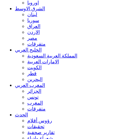
اوروبا
الشرق الاوسط
لبنان
سوريا
العراق
الاردن
مصر
متفرقات
الخليج العربي
المملكة العربية السعودية
الامارات العربية
الكويت
قطر
البحرين
المغرب العربي
الجزائر
تونس
المغرب
متفرقات
الحدث
رؤوس أقلام
تحقيقات
تقارير صحفية
شعراء وادباء