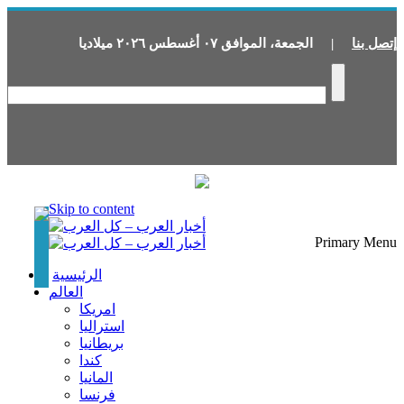
إتصل بنا
|
الجمعة
،
الموافق
٠٧
أغسطس
٢٠٢٦
ميلاديا
Skip to content
Primary Menu
الرئيسية
العالم
امريكا
استراليا
بريطانيا
كندا
المانيا
فرنسا