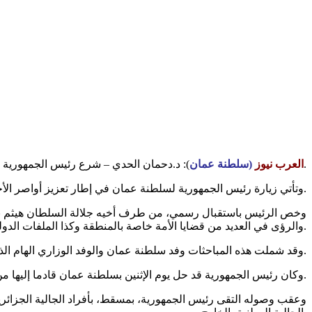
): د.دحمان الحدي – شرع رئيس الجمهورية السيد عبد المجيد تبون، يوم الثلاثاء في زيارة دولة لسلطنة عمان الشقيقة.
العرب نيوز
(سلطنة عمان
وتأتي زيارة رئيس الجمهورية لسلطنة عمان في إطار تعزيز أواصر الأخوة والتعاون والتشاور بين البلدين الشقيقين.
وخص الرئيس باستقبال رسمي، من طرف أخيه جلالة السلطان هيثم بن
والرؤى في العديد من قضايا الأمة خاصة بالمنطقة وكذا الملفات الدولية الراهنة.
وقد شملت هذه المباحثات وفد سلطنة عمان والوفد الوزاري الهام الذي يرافق رئيس الجمهورية في هذه الزيارات.
وكان رئيس الجمهورية قد حل يوم الإثنين بسلطنة عمان قادما إليها من جمهورية مصر العربية الشقيقة، وكان في استقباله بمطار مسقط الدولي، جلالة السلطان هيثم بن طارق.
وعقب وصوله التقى رئيس الجمهورية، بمسقط، بأفراد الجالية الجزائري