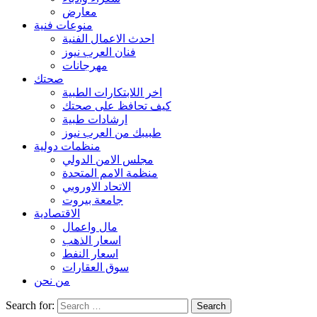
معارض
منوعات فنية
احدث الاعمال الفنية
فنان العرب نيوز
مهرجانات
صحتك
اخر اللابتكارات الطبية
كيف تحافظ على صحتك
ارشادات طبية
طبيبك من العرب نيوز
منظمات دولية
مجلس الامن الدولي
منظمة الامم المتحدة
الاتحاد الاوروبي
جامعة بيروت
الاقتصادية
مال واعمال
اسعار الذهب
اسعار النفط
سوق العقارات
من نحن
Search for: