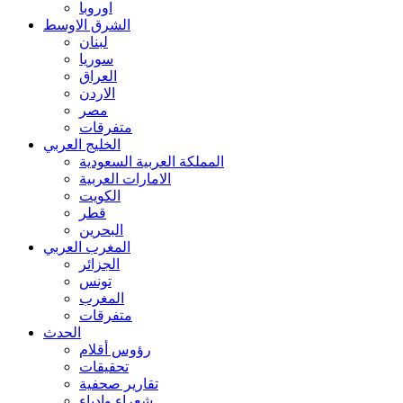
اوروبا
الشرق الاوسط
لبنان
سوريا
العراق
الاردن
مصر
متفرقات
الخليج العربي
المملكة العربية السعودية
الامارات العربية
الكويت
قطر
البحرين
المغرب العربي
الجزائر
تونس
المغرب
متفرقات
الحدث
رؤوس أقلام
تحقيقات
تقارير صحفية
شعراء وادباء