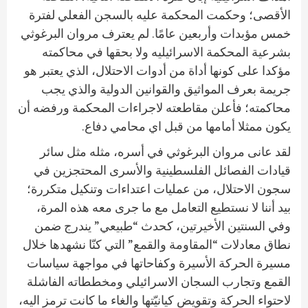
الأقصى؛ وحكمت المحكمة عليه بالسجن الفعلي لفترة
خمس مؤبدات وأربعين عامًا. لم يعترف مروان البرغوثي
بشرعية المحكمة الاسرائيليه ولا بحقها في محاكمته
مؤكدا على كونها أداة من أدوات الاحتلال، الذي يعتبر هو
جريمة بعرف المواثيق والقوانين الدولية والذي يجب
محاكمته؛ فأعلن مقاطعته لاجراءات المحكمة ورفضه أن
يكون ممثلا أمامها من قبل اي محامي دفاع.
لقد عانى مروان البرغوثي في أسره، مثله مثل سائر
قيادات الفصائل الفلسطينية والأسرى المحتجزين في
سجون الاحتلال، من عمليات اعتداءات وتنكيل متكررة؛
بيد أننا لا نستطيع التعامل مع ما جرى معه هذه المرة،
وفي السنتين الأخيرتين، كحدث “طبيعي” يندرج ضمن
نطاق معادلات “المقاومة والقمع” التي كنّا نشهدها خلال
مسيرة الحركة الأسيرة وكفاحاتها في مواجهة سياسات
القمع وتجارب السجان الاسرائيلي ومخططاته الفاشلة
لاحتواء الحركة وتقويض كيانيّتها والغاء ما كانت ترمز اليه،