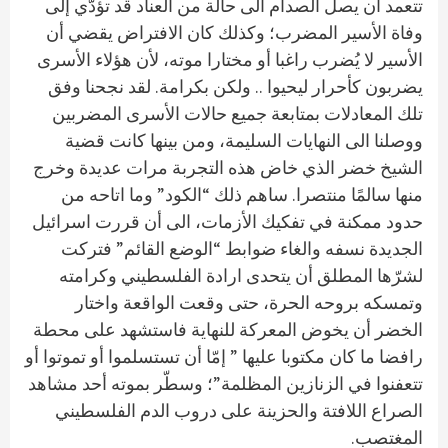
تتعمد أن يصل الصدام الى حالة من العناد قد تؤدّي إلى
وفاة الأسير المضرب؛ وكذلك كان الافتراض يقضي أن
الأسير لا يُضرب راغبا أو مختارا موته، لأن هؤلاء الأسرى
يضربون كأحرار ليحيوا .. ولكن بكرامة. لقد نجحنا وفق
تلك المعادلات بمتابعة جميع حالات الأسرى المضربين
ووصلنا الى النهايات السليمة، ومن بينها كانت قضية
الشيخ خضر الذي خاض هذه التجربة مرات عديدة وخرج
منها سالمًا منتصرا. ساهم ذلك “الكود” وما اتاحه من
حدود ممكنة في تفكيك الأزمات، الى أن قررت اسرائيل
الجديدة نسفه والغاء ضوابط “الوضع القائم” فتركت
لشرّها المطلق أن يتحدى ارادة الفلسطيني وكرامته
وتمسكه بروحه الحرة، حتى وقعت الواقعة واختار
الخضر أن يخوض المعركة للنهاية فاستشهد على محطة
رافضا ما كان مكتوبا عليها ” إمّا أن تستسلموا أو تموتوا أو
تتعفنوا في الزنازين المظلمة”؛ وسطّر بموته أحد مشاهد
الصراع اللافتة والحزينة على دروب الدم الفلسطيني
المغتصب.