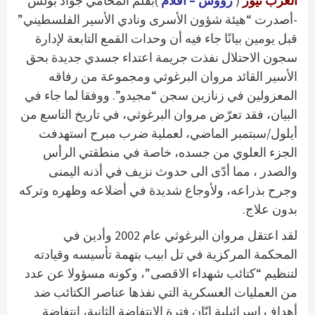
العرب نيوز
(
رؤوس – أقلام
)بقلم المحامي جواد بولس
-أصدرت “هيئة شؤون الأسرى ونادي الأسير الفلسطيني”
قبل يومين بيانًا جاء فيه أن وحدات القمع التابعة لإدارة
سجون الاحتلال نفذت جريمة اعتداء جسدي جديدة بحق
الأسير القائد مروان البرغوثي ومجموعة من رفاقه
المعزولين في زنازين سجن “مجيدو”. ووفقا لما جاء في
البيان، فقد تعرّض مروان البرغوثي، في تاريخ التاسع من
أيلول/سبتمبر الماضي، لعملية ضرب مبرح استهدفت
الجزء العلوي من جسده، خاصة في منطقتي الرأس
والصدر ، مما أدّى الى حدوث نزيف في أذنه اليمنى
وجرح بذراعه، ولأوجاع شديدة في أضلاعه وظهره وتركه
بدون علاج.
لقد اعتقل مروان البرغوثي عام 2002 وأدين في
المحكمة المركزية في تل ابيب بتهمة تأسيسه وقيادته
لتنظيم “كتائب شهداء الاقصى”، وكونه مسؤولا عن عدد
من العمليات العسكرية التي نفذها عناصر الكتائب ضد
أهداف اسرائيلية إبّان فترة الانتفاضة الثانية، انتفاضة