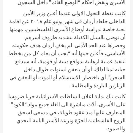
الأسرى ونقض أحكام “الوضع القائم” داخل السجون.
كانت نقطة التحول الاولى عندما أعلن وزير الأمن
الداخلي جلعاد أردان في شهر يونيو عام ٢٠١٨ عن اقامة
لجنة خاصة لدراسة أوضاع الأسرى الفلسطينيين، مهمتها
أن توصي بالسبل الكفيلة بتشديد ظروف أسرهم،
وحصرها عند الحد الأدنى. لم يخفِ أردان هدف حكومته
الأساسي، فأعلن حينها أنه “يجب أن يعلم كل من يخطط
لتنفيذ عملية ارهابية بدوافع دينية أو قومية، أنه سيدفع
حياته ثمنا لذلك، أو أن يتعفن لسنوات طوال داخل
السجن”. أي باختصار: الاستسلام أو الموت أو التعفن في
الزنازين الباردة والمظلمة.
كانت تلك بداية اعلان السلطات الاسرائيلية حربا ضروسا
على الأسرى، أدّت مباشرة الى الغاء جميع مواد “الكود”
المتعارف عليها منذ عقود طويلة، في مسعى لسحق
الروح الفلسطينية الحرّة ونزعة الأسير الثابتة للتحدي
والصمود.