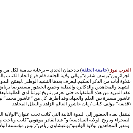
العرب نيوز
(
جامعة الجلفة
) د.دحمان الحدي – برعاية سامية لكل من وز
بتلاوة آيات من الذكر الحكيم،ليعزف بعدها النشيد الوطني،ليفتتح الند
الشهيد والمجاهدين والدكاترة والطلبة وجميع الحضور مستعرضا برنامج ا
عقد المزيد من هذه الملتقيات حتى نغرس تاريخ ثورتنا لدى الطلبة،ليع
عاشور مسيرة بين العلم والجهاد،وقد أطرها كل من “عاشور محمد”ابن
قذيفة” مؤلف كتاب’زيان عاشور العالم الزاهد والبطل المجاهد)
لينتقل بعده الحضور إلى الندوة الثانية التي كانت تحت عنوان”الولا
الصحراء وتاريخ الولاية السادسة) و”عبد القادر موهوبي”كاتب وباح
ومدير المجاهدين بولاية الوادينو”بوعيشاوي رياض”رئيس مؤسسة الولاية السادسة التاريخية.