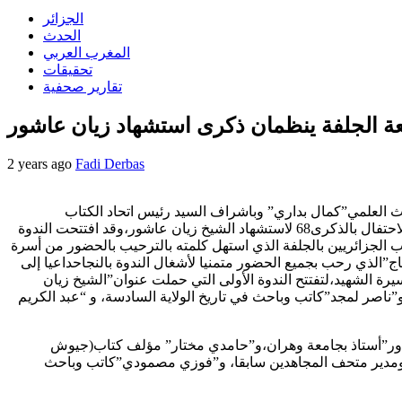
الجزائر
الحدث
المغرب العربي
تحقيقات
تقارير صحفية
عة الجلفة ينظمان ذكرى استشهاد زيان عاشور
2 years ago
Fadi Derbas
حث العلمي”كمال بداري” وباشراف السيد رئيس اتحاد الكتاب
الجزائريين”يوسف شقرة”ووالي ولاية الجلفة قام فرع اتحاد الكتاب بالجلفة بالتعاون مع جامعة الجلفة “زيان عاشور” بتنظيم الندوة الوطنية للاحتفال بالذكرى68 لاستشهاد الشيخ زيان عاشور،وقد افتتحت الندوة
اب الجزائريين بالجلفة الذي استهل كلمته بالترحيب بالحضور من أسرة
ج”الذي رحب بجميع الحضور متمنيا لأشغال الندوة بالنجاحداعيا إلى
يرة الشهيد،لتفتتح الندوة الأولى التي حملت عنوان”الشيخ زيان
اصر لمجد”كاتب وباحث في تاريخ الولاية السادسة، و “عبد الكريم
ني قدور”أستاذ بجامعة وهران،و”حامدي مختار” مؤلف كتاب(جيوش
يخ ومدير متحف المجاهدين سابقا، و”فوزي مصمودي”كاتب وباحث