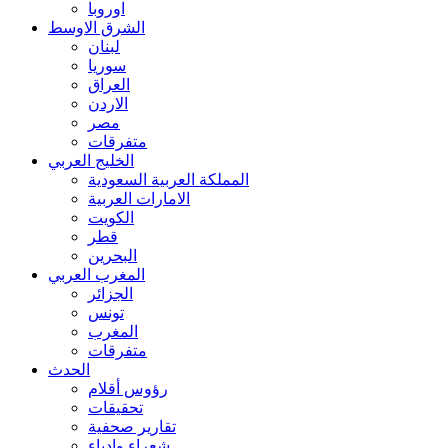
اوروبا
الشرق الاوسط
لبنان
سوريا
العراق
الاردن
مصر
متفرقات
الخليج العربي
المملكة العربية السعودية
الامارات العربية
الكويت
قطر
البحرين
المغرب العربي
الجزائر
تونس
المغرب
متفرقات
الحدث
رؤوس أقلام
تحقيقات
تقارير صحفية
شعراء وادباء