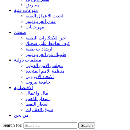
معارض
منوعات فنية
احدث الاعمال الفنية
فنان العرب نيوز
مهرجانات
صحتك
اخر اللابتكارات الطبية
كيف تحافظ على صحتك
ارشادات طبية
طبيبك من العرب نيوز
منظمات دولية
مجلس الامن الدولي
منظمة الامم المتحدة
الاتحاد الاوروبي
جامعة بيروت
الاقتصادية
مال واعمال
اسعار الذهب
اسعار النفط
سوق العقارات
من نحن
Search for: