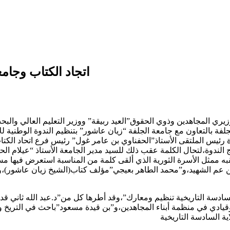
اتجاد الكتاب وجام
يري المجاهدين وذوي الحقوق”العيد ربيقة” ووزير التعليم العالي والب
وة رئيس الملتقى الأستاذ”الحفناوي بن عامر غول” رئيس فرع اتحاد الكت
لندوة،لتحال الكلمة عقب ذلك للسيد مدير الجامعة الأستاذ “عيلام الحا
قبه ممثل الأسرة الثورية الذي ألقى كلمة من المناسبة استعرض فيها مس
 عم الشهيد،و”محمد الطاهر بعيجي”مؤلف كتاب(الشيخ زيان عاشور)،و”ن
ية السادسة التاريخية تنظيم ومعارك”،وقد أطرها كل من”د.عبد الله ثا
ث وقيادي في منظمة أبناء المجاهدين،و”بن قيدة مسعود”باحث في التر