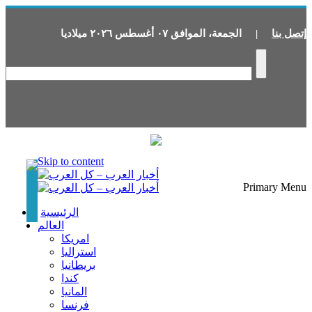
إتصل بنا
|
الجمعة
،
الموافق
٠٧
أغسطس
٢٠٢٦
ميلاديا
Skip to content
Primary Menu
الرئيسية
العالم
امريكا
استراليا
بريطانيا
كندا
المانيا
فرنسا