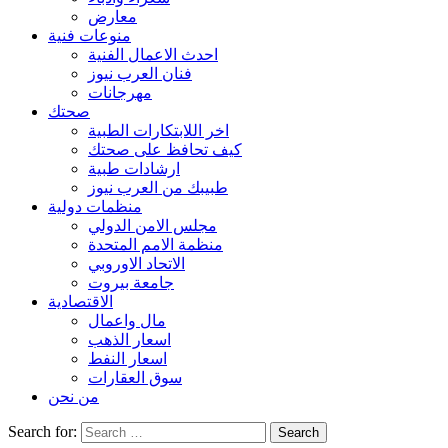
معارض
منوعات فنية
احدث الاعمال الفنية
فنان العرب نيوز
مهرجانات
صحتك
اخر اللابتكارات الطبية
كيف تحافظ على صحتك
ارشادات طبية
طبيبك من العرب نيوز
منظمات دولية
مجلس الامن الدولي
منظمة الامم المتحدة
الاتحاد الاوروبي
جامعة بيروت
الاقتصادية
مال واعمال
اسعار الذهب
اسعار النفط
سوق العقارات
من نحن
Search for: