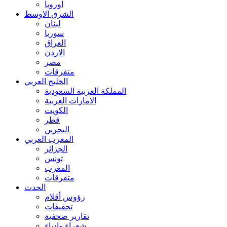
اوروبا
الشرق الاوسط
لبنان
سوريا
العراق
الاردن
مصر
متفرقات
الخليج العربي
المملكة العربية السعودية
الامارات العربية
الكويت
قطر
البحرين
المغرب العربي
الجزائر
تونس
المغرب
متفرقات
الحدث
رؤوس أقلام
تحقيقات
تقارير صحفية
شعراء وادباء