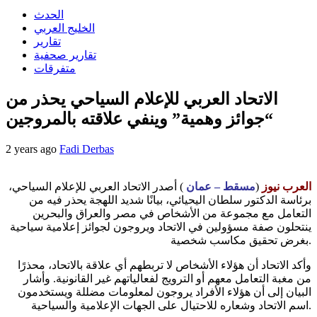
الحدث
الخليج العربي
تقارير
تقارير صحفية
متفرقات
الاتحاد العربي للإعلام السياحي يحذر من
“جوائز وهمية” وينفي علاقته بالمروجين
2 years ago
Fadi Derbas
العرب نيوز
(
مسقط – عمان
) أصدر الاتحاد العربي للإعلام السياحي،
برئاسة الدكتور سلطان اليحيائي، بيانًا شديد اللهجة يحذر فيه من
التعامل مع مجموعة من الأشخاص في مصر والعراق والبحرين
ينتحلون صفة مسؤولين في الاتحاد ويروجون لجوائز إعلامية سياحية
بغرض تحقيق مكاسب شخصية.
وأكد الاتحاد أن هؤلاء الأشخاص لا تربطهم أي علاقة بالاتحاد، محذرًا
من مغبة التعامل معهم أو الترويج لفعالياتهم غير القانونية. وأشار
البيان إلى أن هؤلاء الأفراد يروجون لمعلومات مضللة ويستخدمون
اسم الاتحاد وشعاره للاحتيال على الجهات الإعلامية والسياحية.