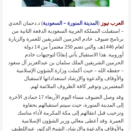
العرب نيوز
(
المدينة المنورة – السعودية
) د.دحمان الحدي
– استقبلت المملكة العربية السعودية الدفعة الثانية من
برنامج ضيوف خادم الحرمين الشريفين للعمرة والزيارة
لعام 1446هـ، والتي تضم 250 معتمراً من 14 دولة
أوروبية. هذا الاستقبال يأتي إنفاذًا لتوجيهات خادم
الحرمين الشريفين الملك سلمان بن عبدالعزيز آل سعود
– حفظه الله – حيث أكملت وزارة الشؤون الإسلامية
والأوقاف والدعوة والإرشاد استعداداتها لاستقبال
المعتمرين وتوفير كافة الظروف الملائمة لهم.
وقد وصل الضيوف مساء اليوم الأربعاء 17 جمادى الآخرة
إلى المدينة المنورة، حيث سيتم استقبالهم بحفاوة
وترحيب قبل انتقالهم إلى مكة المكرمة لأداء مناسك
العمرة. وقد أعطى معالي وزير الشؤون الإسلامية
والأوقاف والدعوة والإرشاد، الشيخ الدكتور عبداللطيف