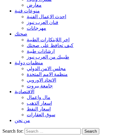
معارض
منوعات فنية
احدث الاعمال الفنية
فنان العرب نيوز
مهرجانات
صحتك
اخر اللابتكارات الطبية
كيف تحافظ على صحتك
ارشادات طبية
طبيبك من العرب نيوز
منظمات دولية
مجلس الامن الدولي
منظمة الامم المتحدة
الاتحاد الاوروبي
جامعة بيروت
الاقتصادية
مال واعمال
اسعار الذهب
اسعار النفط
سوق العقارات
من نحن
Search for: