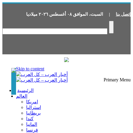
إتصل بنا
|
السبت
،
الموافق
٠٨
أغسطس
٢٠٢٦
ميلاديا
Skip to content
Primary Menu
الرئيسية
العالم
امريكا
استراليا
بريطانيا
كندا
المانيا
فرنسا