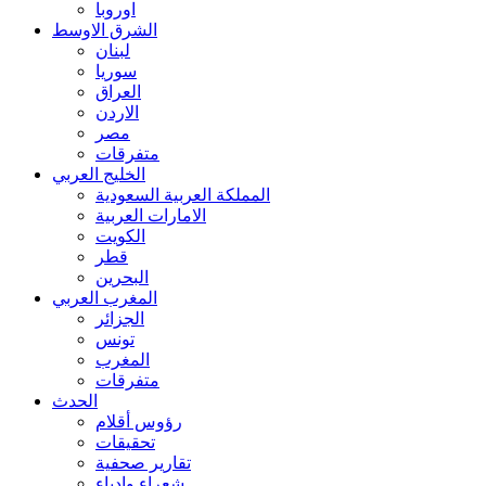
اوروبا
الشرق الاوسط
لبنان
سوريا
العراق
الاردن
مصر
متفرقات
الخليج العربي
المملكة العربية السعودية
الامارات العربية
الكويت
قطر
البحرين
المغرب العربي
الجزائر
تونس
المغرب
متفرقات
الحدث
رؤوس أقلام
تحقيقات
تقارير صحفية
شعراء وادباء