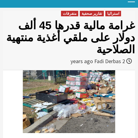
Menu
t
conten
استراليا
تقارير صحفية
متفرقات
غرامة مالية قدرها 45 ألف
دولار على ملقي أغذية منتهية
الصلاحية
Fadi Derbas
2 years ago