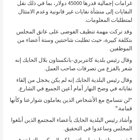
غرامات إجمالية قدرها 45000 دولار، بما في ذلك نقل
النفايات إلى منشأة نفايات غير قانونية وعدم الامتثال
لمتطلبات المعلومات.
وقد تركت مهمة تنظيف الفوضى على عاتق المجلس
بتكلفة كبيرة، حيث تطلبت شاحنتين وستة أعضاء من
الموظفين.
وقال رئيس بلدية كانتربري-بانكستاون بلال الحايك إنه
شعر بالفزع من تصرفات صاحب العمل.
وقال رئيس البلدية الحايك إنه لم يكن يخجل من إلقاء
نفاياته في وضح النهار أمام أعين الجميع في الشارع.
“لن نتسامح مع الأشخاص الذين يعاملون شوارعنا وكأنها
قمامة.”
وأشاد رئيس البلدية الحايك بأعضاء المجتمع الذين أبلغوا
المجلس وساعدوا في التحقيق.
“يقوم موظفونا بعمل رائع، ولكن لا يمكنهم التواجد في