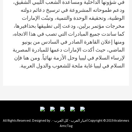
في شؤونها الداخلية ومساعدة الشعب الليبي الشقيق،
ودعم طموحاته المشروعة في ترسيخ دعائم دولته
الوطنية، وتحقيقه الوحدة والتنمية، وتبنّت الإمارات
مخرجات مؤتمر برلين، ودعت إلى تطبيقها بحذافيرها،
كما ساندت جميع المبادرات التي تصب في هذا الاتجاه،
ومنها إعلان القاهرة الصادر في السادس من يونيو
الماضي، حيث أكدت الإمارات دعمها للمبادرة المصرية
لإرساء السلام في ليبيا وحل الأزمة نهائياً. ومن هنا فإن
السلام في ليبيا غاية ملحة للشعوب والدول العربية.
Copyright © 2019 Arabnews اخبار العرب - كل العرب - . All Rights Reserved. Designed by
AmcTag