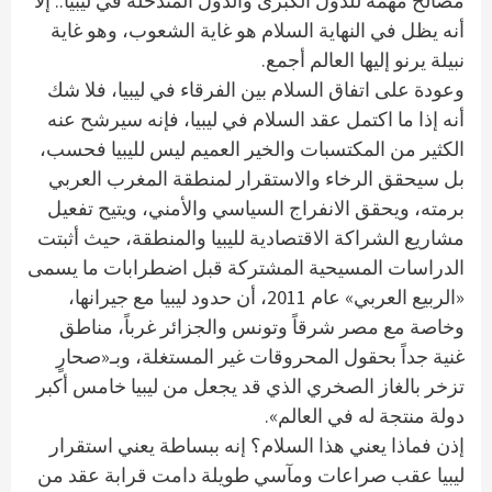
مصالح مهمة للدول الكبرى والدول المتدخلة في ليبيا.. إلاّ
أنه يظل في النهاية السلام هو غاية الشعوب، وهو غاية
نبيلة يرنو إليها العالم أجمع.
وعودة على اتفاق السلام بين الفرقاء في ليبيا، فلا شك
أنه إذا ما اكتمل عقد السلام في ليبيا، فإنه سيرشح عنه
الكثير من المكتسبات والخير العميم ليس لليبيا فحسب،
بل سيحقق الرخاء والاستقرار لمنطقة المغرب العربي
برمته، ويحقق الانفراج السياسي والأمني، ويتيح تفعيل
مشاريع الشراكة الاقتصادية لليبيا والمنطقة، حيث أثبتت
الدراسات المسيحية المشتركة قبل اضطرابات ما يسمى
«الربيع العربي» عام 2011، أن حدود ليبيا مع جيرانها،
وخاصة مع مصر شرقاً وتونس والجزائر غرباً، مناطق
غنية جداً بحقول المحروقات غير المستغلة، وبـ«صحارٍ
تزخر بالغاز الصخري الذي قد يجعل من ليبيا خامس أكبر
دولة منتجة له في العالم».
إذن فماذا يعني هذا السلام؟ إنه ببساطة يعني استقرار
ليبيا عقب صراعات ومآسي طويلة دامت قرابة عقد من