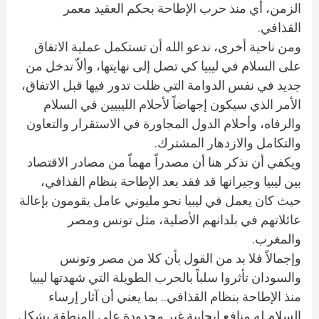
الزمن، أي منذ حرب الإطاحة بحكم العقيد معمر
القذافي.
ومن ناحية أخرى، ندعو الله أن تستكمل عملية الاتفاق
على السلام في ليبيا كي تصل إلى نهايتها، وألاّ تدخل من
جديد في نفس الدوامة التي ظلت تدور فيها قبل الاتفاق،
الأمر الذي سيكون إجهاضاً لأحلام الليبيين في السلام
والرفاه، وأحلام الدول المجاورة في الاستقرار والتعاون
والتكامل والازدهار المشترك.
ويكفي أن نذكر هنا أن مصدراً مهماً من مصادر الاقتصاد
بين ليبيا وجيرانها قد فقد بعد الإطاحة بنظام القذافي،
حيث كان يعمل في ليبيا نحو مليوني عامل يقومون بإعالة
عائلاتهم في بلدانهم الأصلية، مثل تونس ومصر
والمغرب.
وإجمالاً فلا بد من القول بأن كلا من مصر وتونس
والسودان تأثروا سلباً بالحرب الطويلة التي شهدتها ليبيا
منذ الإطاحة بنظام القذافي.. بما يعني أن آثار إرساء
السلام له منافع إيجابية غير محدودة على المنطقة بشكل