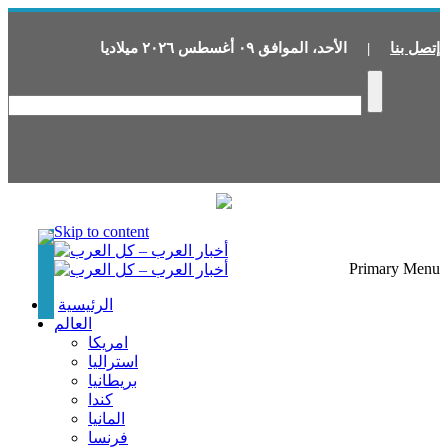
إتصل بنا
|
الأحد
،
الموافق
٠٩
أغسطس
٢٠٢٦
ميلاديا
Skip to content
Primary Menu
الرئيسية
العالم
امريكا
استراليا
بريطانيا
كندا
المانيا
فرنسا