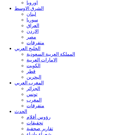
اوروبا
الشرق الاوسط
لبنان
سوريا
العراق
الاردن
مصر
متفرقات
الخليج العربي
المملكة العربية السعودية
الامارات العربية
الكويت
قطر
البحرين
المغرب العربي
الجزائر
تونس
المغرب
متفرقات
الحدث
رؤوس أقلام
تحقيقات
تقارير صحفية
شعراء وادباء