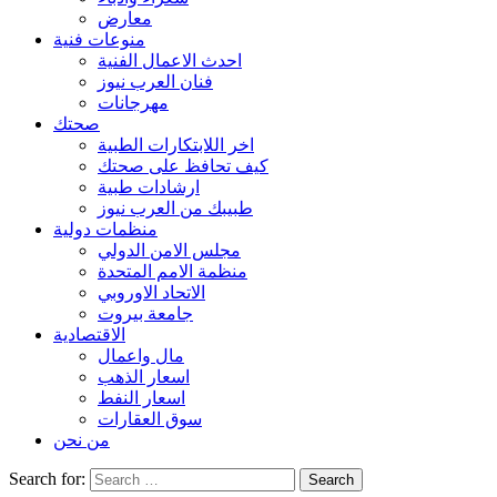
معارض
منوعات فنية
احدث الاعمال الفنية
فنان العرب نيوز
مهرجانات
صحتك
اخر اللابتكارات الطبية
كيف تحافظ على صحتك
ارشادات طبية
طبيبك من العرب نيوز
منظمات دولية
مجلس الامن الدولي
منظمة الامم المتحدة
الاتحاد الاوروبي
جامعة بيروت
الاقتصادية
مال واعمال
اسعار الذهب
اسعار النفط
سوق العقارات
من نحن
Search for: