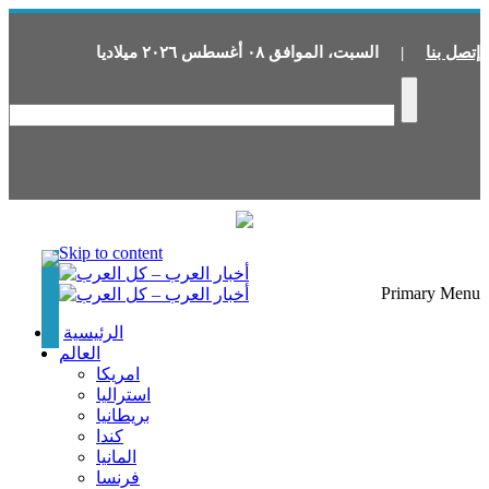
إتصل بنا
|
السبت
،
الموافق
٠٨
أغسطس
٢٠٢٦
ميلاديا
Skip to content
Primary Menu
الرئيسية
العالم
امريكا
استراليا
بريطانيا
كندا
المانيا
فرنسا