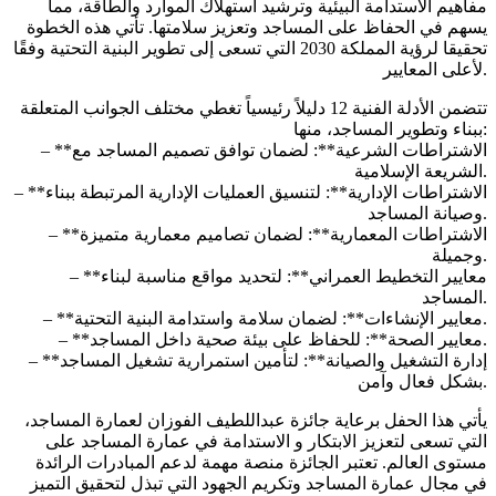
مفاهيم الاستدامة البيئية وترشيد استهلاك الموارد والطاقة، مما
يسهم في الحفاظ على المساجد وتعزيز سلامتها. تأتي هذه الخطوة
تحقيقا لرؤية المملكة 2030 التي تسعى إلى تطوير البنية التحتية وفقًا
لأعلى المعايير.
تتضمن الأدلة الفنية 12 دليلاً رئيسياً تغطي مختلف الجوانب المتعلقة
ببناء وتطوير المساجد، منها:
– **الاشتراطات الشرعية**: لضمان توافق تصميم المساجد مع
الشريعة الإسلامية.
– **الاشتراطات الإدارية**: لتنسيق العمليات الإدارية المرتبطة ببناء
وصيانة المساجد.
– **الاشتراطات المعمارية**: لضمان تصاميم معمارية متميزة
وجميلة.
– **معايير التخطيط العمراني**: لتحديد مواقع مناسبة لبناء
المساجد.
– **معايير الإنشاءات**: لضمان سلامة واستدامة البنية التحتية.
– **معايير الصحة**: للحفاظ على بيئة صحية داخل المساجد.
– **إدارة التشغيل والصيانة**: لتأمين استمرارية تشغيل المساجد
بشكل فعال وآمن.
يأتي هذا الحفل برعاية جائزة عبداللطيف الفوزان لعمارة المساجد،
التي تسعى لتعزيز الابتكار و الاستدامة في عمارة المساجد على
مستوى العالم. تعتبر الجائزة منصة مهمة لدعم المبادرات الرائدة
في مجال عمارة المساجد وتكريم الجهود التي تبذل لتحقيق التميز