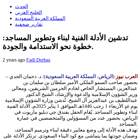
الحدث
الخليج العربي
المملكة العربية السعودية
تقارير صحفية
تدشين الأدلة الفنية لبناء وتطوير المساجد:
خطوة نحو الاستدامة والجودة.
2 years ago
Fadi Derbas
العرب نيوز
(
الرياض- المملكة العربية السعودية
): د. دحمان الحدي –
بحضور صاحب السمو الملكي الأمير سلطان بن سلمان بن
عبدالعزيز، المستشار الخاص لخادم الحرمين الشريفين، ومعالي
وزير الشؤون الإسلامية والدعوة والإرشاد، الشيخ الدكتور
عبداللطيف بن عبدالعزيز آل الشيخ، تُدشن وزارة الشؤون الإسلامية
يوم غدٍ الأربعاء 1 رجب 1446هـ الموافق 1 يناير 2025م، الأدلة الفنية
لبناء وتطوير المساجد. يُقام الحفل بفندق جي دبليو ماريوت في
الرياض، بحضور عدد من المسؤولين والمتخصصين في عمارة
المساجد.
تهدف هذه الأدلة إلى وضع معايير دقيقة لبناء وترميم المساجد،
وضمان جودتها بما يتماشى مع كود البناء السعودي. ترتكز الأدلة على