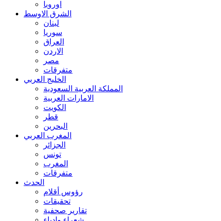
اوروبا
الشرق الاوسط
لبنان
سوريا
العراق
الاردن
مصر
متفرقات
الخليج العربي
المملكة العربية السعودية
الامارات العربية
الكويت
قطر
البحرين
المغرب العربي
الجزائر
تونس
المغرب
متفرقات
الحدث
رؤوس أقلام
تحقيقات
تقارير صحفية
شعراء وادباء