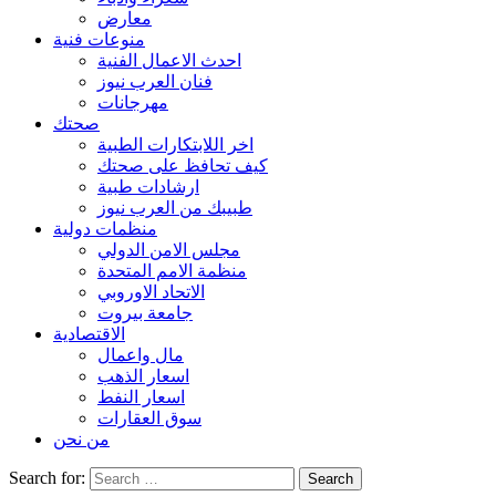
معارض
منوعات فنية
احدث الاعمال الفنية
فنان العرب نيوز
مهرجانات
صحتك
اخر اللابتكارات الطبية
كيف تحافظ على صحتك
ارشادات طبية
طبيبك من العرب نيوز
منظمات دولية
مجلس الامن الدولي
منظمة الامم المتحدة
الاتحاد الاوروبي
جامعة بيروت
الاقتصادية
مال واعمال
اسعار الذهب
اسعار النفط
سوق العقارات
من نحن
Search for: