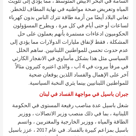
السامة في البحر الأبيض المتوسط ​​، مما يؤدي إلى تلويث
المياه وتعريض صحة مواطنيه في نهاية المطاف للخطر.
تعاني البلاد أيضًا من أزمة طاقة تترك الناس بدون كهرباء
لساعات أو حتى أيام في كل مرة ، ويطرح المسؤولون
الحكوميون ادعاءات مستمرة بأنهم يعملون على حل
المشكلة ، فقط لإنفاق مليارات الدولارات مما يؤدي إلى
عدم حدوث تحسن للمواطنين اللبنانيين. ساهم الخلل
السياسي مثل هذا بشكل مأساوي في الانفجار الكارثي
في ​​مرفأ بيروت في 4 آب ، والذي اعتبره كثيرون مثالاً
آخر على الإهمال والفساد اللذين يوقعان ضحية
للمواطنين اللبنانيين بينما يثري النخبة السياسية.
جبران باسيل في مواجهة الفساد في لبنان
شغل باسيل عدة مناصب رفيعة المستوى في الحكومة
اللبنانية ، بما في ذلك منصب وزير الاتصالات ، ووزير
الطاقة والمياه ، ووزير الخارجية والمغتربين ، واتسم
باسيل بمزاعم كبيرة بالفساد. في عام 2017 ، عزز باسيل