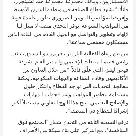
الاستشاريين، ومالك مجموعة مجموعة جيم تشينجرز،
قائلًا: “يشهد قطاع الضيافة في منطقة الشرق الأوسط
وإفريقيا نموًا سريعًا، ومن الضروري تطوير قاعدة قوية
من المواهب المتنوعة. يوفر التحدي منصة لا مثيل لها
لإلهام وتطوير والتواصل مع الجيل القادم من القادة الذين
سيشكلون مستقبل صناعتنا”.
من بين رعاة الفعالية البارزين، فريزر دونالدسون، نائب
رئيس قسم المبيعات الإقليمي والمدير العام لشركة
فيجن ليننز، الذي علّق قائلاً: “من خلال التعاون بين
الأكاديميين وقادة الصناعة والجهات الحكومية، يُمكننا
معالجة التحديات التي تواجه القطاع وابتكار حلول
مستدامة لتطوير المواهب وسد فجوات المهارات
والإصلاح التعليمي. يتيح هذا النهج التعاوني مستقبلاً أكثر
إشراقًا للقطاع في المنطقة”.
ترفع النسخة الثالثة من التحدي شعار “المجتمع فوق
المنافسة”، مع التركيز على بناء شبكة من الأطراف