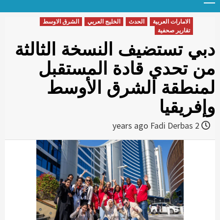
Menu
t
conten
الامارات العربية
الحدث
الخليج العربي
الشرق الاوسط
تقارير صحفية
دبي تستضيف النسخة الثالثة
من تحدي قادة المستقبل
لمنطقة الشرق الأوسط
وإفريقيا
Fadi Derbas
2 years ago