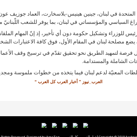
 المتحدة في لبنان، جينين هينيس-بلاسخارت، العماد جوزيف عون على 
غ السياسي والمؤسساتي في لبنان، بما يوفر للشعب اللّبنانيّ مؤ
للوزراء وتشكيل حكومة دون أي تأخير، إذ إنّ المهام الملقاة عل
ضع مصلحة لبنان في المقام الأول، فوق كافة الاعتبارات الشخص
ل فرصة لتمهيد الطريق نحو تحقيق تقدّم في ترسيخ وقف الأعمال 
حات الشاملة والمستدامة.
لطات المعنيّة لدعم لبنان فيما يتخذه من خطوات ملموسة ومجدي
العرب_نيوز ” أخبار العرب كل العرب “
Copyright © 2019  اخبار العرب - كل العرب - . All Rights Reserved. Designed by
AmcTag