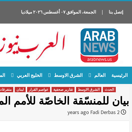
إتصل بنا
|
الجمعة
،
الموافق
٠٧
أغسطس
٢٠٢٦
ميلاديا
Ski
الرئيسية
العالم
الشرق الاوسط
الخليج العربي
الم
t
conten
الحدث
الشرق الاوسط
تقارير صحفية
عواصم القرار
لبنان
متفرقات
بيان للمنسّقة الخاصّة للأمم الم
Fadi Derbas
2 years ago