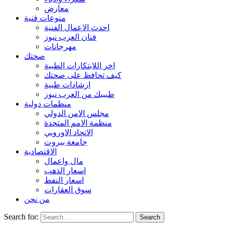
معارض
منوعات فنية
احدث الاعمال الفنية
فنان العرب نيوز
مهرجانات
صحتك
اخر اللابتكارات الطبية
كيف تحافظ على صحتك
ارشادات طبية
طبيبك من العرب نيوز
منظمات دولية
مجلس الامن الدولي
منظمة الامم المتحدة
الاتحاد الاوروبي
جامعة بيروت
الاقتصادية
مال واعمال
اسعار الذهب
اسعار النفط
سوق العقارات
من نحن
Search for: