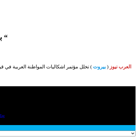
بروتوكول تعاون بين ” اتحاد قيادات المراة العربية والشبكة الدولية لدراسة المجتمعات العربية “
العرب نيوز
(
بيروت
) تخلل مؤتمر اشكاليات المواطنة العربية في قيك
Tag