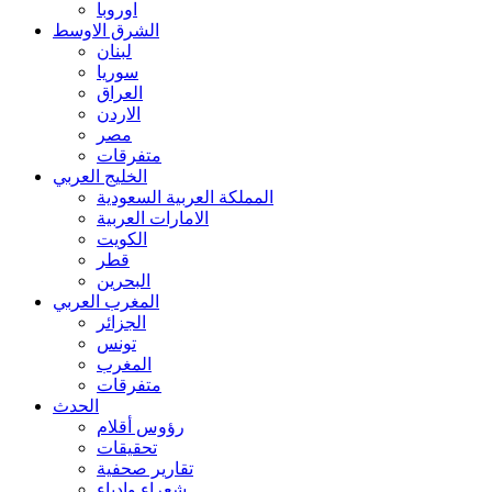
اوروبا
الشرق الاوسط
لبنان
سوريا
العراق
الاردن
مصر
متفرقات
الخليج العربي
المملكة العربية السعودية
الامارات العربية
الكويت
قطر
البحرين
المغرب العربي
الجزائر
تونس
المغرب
متفرقات
الحدث
رؤوس أقلام
تحقيقات
تقارير صحفية
شعراء وادباء