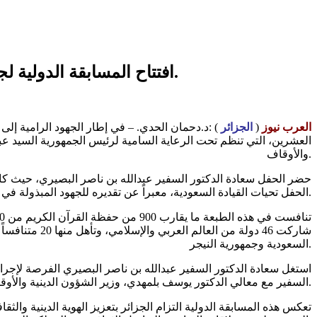
افتتاح المسابقة الدولية لجائزة الجزائر لحفظ القرآن الكريم وتجويده: مشاركة سعادة السفير عبدالله بن ناصر البصيري.
العرب نيوز
(
الجزائر
) :د.دحمان الحدي. – في إطار الجهود الرامية إلى 
العشرين، التي تنظم تحت الرعاية السامية لرئيس الجمهورية السيد عبد
والأوقاف.
حضر الحفل سعادة الدكتور السفير عبدالله بن ناصر البصيري، حيث كانت 
الحفل تحيات القيادة السعودية، معبراً عن تقديره للجهود المبذولة في تنظيم هذه المسابقة التي تعكس التزام الجزائر بتشجيع الشباب على حفظ وتجويد كتاب الله.
شاركت 46 دول
السعودية وجمهورية النيجر.
استغل سعادة الدكتور السفير عبدالله بن ناصر البصيري الفرصة لإجرا
السفير مع معالي الدكتور يوسف بلمهدي، وزير الشؤون الدينية والأوقاف، حيث تم استعراض أوجه التعاون بين البلدين في المجالات الدينية والثقافية.
تعكس هذه المسابقة الدولية التزام الجزائر بتعزيز الهوية الدينية وا