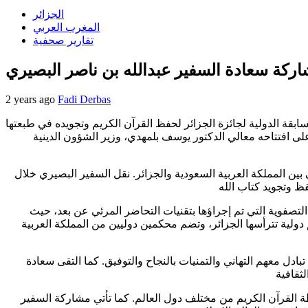
الجزائر
المغرب العربي
تقارير صحفية
2 years ago
Fadi Derbas
ابقة الدولية لجائزة الجزائر لحفظ القرآن الكريم وتجويده في طبعتها
لى افتتاحه معالي الدكتور يوسف بلمهدي، وزير الشؤون الدينية
بين المملكة العربية السعودية والجزائر. نقل السفير البصيري خلال
قة تنافساً كبيراً في المرحلة التصفوية التي تم إجراؤها بتقنيات التحاضر المرئي عن بعد، حيث
حضورياً بإشراف لجنة تحكيم دولية تترأسها الجزائر، وتضم محكمين دوليين من المملكة العربية
ل معهم التهاني والتمنيات بالنجاح والتوفيق. كما التقى سعادة
فظة القرآن الكريم من مختلف دول العالم. كما تأتي مشاركة السفير