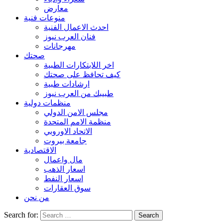
معارض
منوعات فنية
احدث الاعمال الفنية
فنان العرب نيوز
مهرجانات
صحتك
اخر اللابتكارات الطبية
كيف تحافظ على صحتك
ارشادات طبية
طبيبك من العرب نيوز
منظمات دولية
مجلس الامن الدولي
منظمة الامم المتحدة
الاتحاد الاوروبي
جامعة بيروت
الاقتصادية
مال واعمال
اسعار الذهب
اسعار النفط
سوق العقارات
من نحن
Search for: