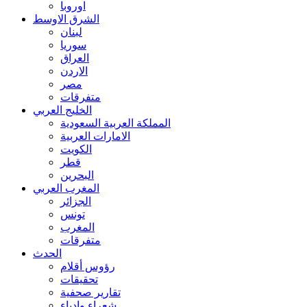
اوروبا
الشرق الاوسط
لبنان
سوريا
العراق
الاردن
مصر
متفرقات
الخليج العربي
المملكة العربية السعودية
الامارات العربية
الكويت
قطر
البحرين
المغرب العربي
الجزائر
تونس
المغرب
متفرقات
الحدث
رؤوس أقلام
تحقيقات
تقارير صحفية
شعراء وادباء