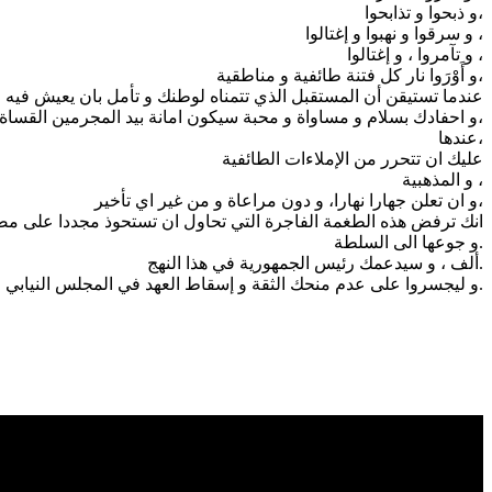
و ذبحوا و تذابحوا،
و سرقوا و نهبوا و إغتالوا ،
و تآمروا ، و إغتالوا ،
و أَوْرَوا نار كل فتنة طائفية و مناطقية،
عندما تستيقن أن المستقبل الذي تتمناه لوطنك و تأمل بان يعيش فيه ا
و احفادك بسلام و مساواة و محبة سيكون امانة بيد المجرمين القساة و المجردين من كل حس إنساني و من كل تأنيب ضمير،
عندها،
عليك ان تتحرر من الإملاءات الطائفية
و المذهبية ،
و ان تعلن جهارا نهارا، و دون مراعاة و من غير اي تأخير،
انك ترفض هذه الطغمة الفاجرة التي تحاول ان تستحوذ مجددا على مصير
و جوعها الى السلطة.
ألف ، و سيدعمك رئيس الجمهورية في هذا النهج.
و ليجسروا على عدم منحك الثقة و إسقاط العهد في المجلس النيابي.