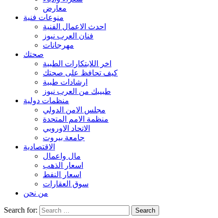
معارض
منوعات فنية
احدث الاعمال الفنية
فنان العرب نيوز
مهرجانات
صحتك
اخر اللابتكارات الطبية
كيف تحافظ على صحتك
ارشادات طبية
طبيبك من العرب نيوز
منظمات دولية
مجلس الامن الدولي
منظمة الامم المتحدة
الاتحاد الاوروبي
جامعة بيروت
الاقتصادية
مال واعمال
اسعار الذهب
اسعار النفط
سوق العقارات
من نحن
Search for: