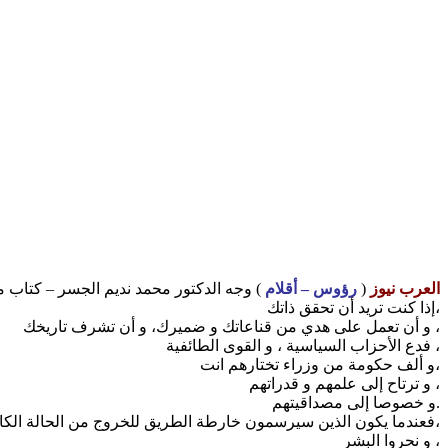
العرب نيوز
(
رؤوس – أقلام
) وجه الدكتور محمد نديم الجسر – كتاب 
إذا كنت تريد أن تحقق ذاتك،
و أن تعمل على هدي من قناعاتك و ضميرك، و أن تشرف تاريخك ،
فدع الأحزاب السياسية ، و القوى الطائفية ،
و ألف حكومة من وزراء تختارهم انت،
و ترتاح إلى علمهم و قدراتهم ،
و خصوصا إلى مصداقيتهم.
فعندما يكون الذين سيرسمون خارطة الطريق للخروج من الحالة الكارثية التي وصل إليها الوطن هم انفسهم الذين دمروا الحجر،
و نحروا البشر ،