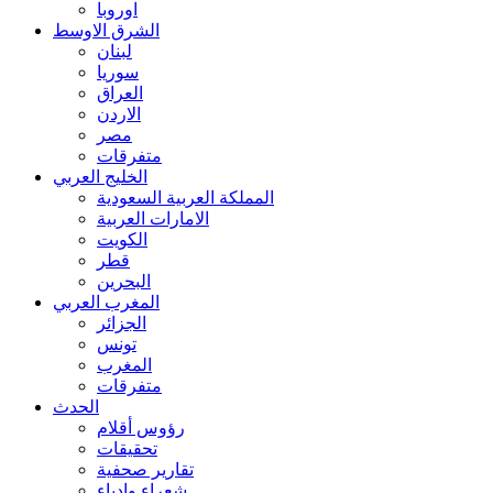
اوروبا
الشرق الاوسط
لبنان
سوريا
العراق
الاردن
مصر
متفرقات
الخليج العربي
المملكة العربية السعودية
الامارات العربية
الكويت
قطر
البحرين
المغرب العربي
الجزائر
تونس
المغرب
متفرقات
الحدث
رؤوس أقلام
تحقيقات
تقارير صحفية
شعراء وادباء