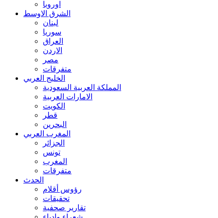
اوروبا
الشرق الاوسط
لبنان
سوريا
العراق
الاردن
مصر
متفرقات
الخليج العربي
المملكة العربية السعودية
الامارات العربية
الكويت
قطر
البحرين
المغرب العربي
الجزائر
تونس
المغرب
متفرقات
الحدث
رؤوس أقلام
تحقيقات
تقارير صحفية
شعراء وادباء