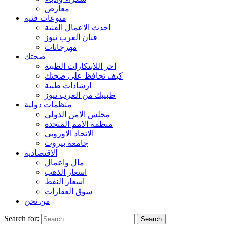
معارض
منوعات فنية
احدث الاعمال الفنية
فنان العرب نيوز
مهرجانات
صحتك
اخر اللابتكارات الطبية
كيف تحافظ على صحتك
ارشادات طبية
طبيبك من العرب نيوز
منظمات دولية
مجلس الامن الدولي
منظمة الامم المتحدة
الاتحاد الاوروبي
جامعة بيروت
الاقتصادية
مال واعمال
اسعار الذهب
اسعار النفط
سوق العقارات
من نحن
Search for: