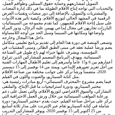
التمويل لمشاريعهم وحماية حقوق الممثلين وطواقم العمل،
والتحديات التي تواجه إنتاج الأفلام الطويلة بما في ذلك إدارة المعدات
والمشتريات والتمويل، بالإضافة إلى دور منصات وتقنيات العرض
الرقمية في المشهد الحالي لتوزيع الأفلام، وكيفية تأثير هذه الأدوات
على سبل إتاحة الأفلام للجمهور، كما تقدم مجموعة من السينمائيات
البارزات تجاربهن في مجال إبداعي يهيمن عليه الرجال، ودور المرأة
وأوضاعها ومكانتها في السينما وسبل الحد من أوجه اللامساواة
داخل هذا المجال وخارجه.
وتسعى المنصة في دورة هذا العام إلى تقديم برنامج تعليمي متكامل
يضم ورشاً عملية تعقد في مبنى الطبق الطائر، ومبنى المقتنيات في
المؤسسة، ويشرف عليها خبراء لهم باع طويل في الصناعة
السينمائية. ويهدف البرنامج المصمم للمشاركين الذين تتراوح
أعمارهم بين 6 و15 عاماً وأسرهم إلى تعليم الأطفال المهارات الفنية
من أجل تعزيز تعبيرهم الإبداعي، ويمتد من 14 نوفمبر إلى 15 ديسمبر
2020، متضمناً ورشاً تركز على جوانب مختلفة من صناعة الأفلام
مثل كتابة السيناريو، والصوت واللون في الفيلم.
فيما يضم مشروع «المحترف السينمائي» أربع مبادرات رئيسية هي:
مختبر السيناريو، ودورة استراتيجيات ما قبل الإنتاج، والملتقى
التشاركي، والسوق الافتراضي لتوزيع الأفلام، والتي تعمل على دعم
ورعاية المواهب السينمائية من خلال ورش العمل الاحترافية التي
تركز على مراحل صناعة الفيلم، حيث يقدم «مختبر السيناريو» دورة
شاملة في كتابة السيناريو تقام عبر الإنترنت على مدار ثلاثة أسابيع
من 25 أكتوبر إلى 15 نوفمبر 2020، ويوفر للمشاركين التدريب