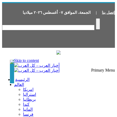
إتصل بنا
|
الجمعة
،
الموافق
٠٧
أغسطس
٢٠٢٦
ميلاديا
Skip to content
Primary Menu
الرئيسية
العالم
امريكا
استراليا
بريطانيا
كندا
المانيا
فرنسا