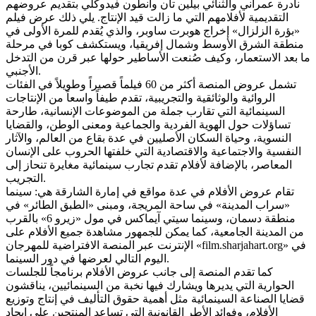
نادرة عمراني والثنائي بيلين تان وأنطون فيدوكلي بتقديم عروضهم
التقديمية لأفلامهم التي ما زالت قيد الإنتاج. يلي ذلك عرض فيلم
«بؤرة الزلزال» إخراج هوبرت ساوبر، والذي يُقدم للمرة الأولى في
منطقة الشرق الأوسط وشمال إفريقيا، ويستكشف كوبا في مرحلة
ما بعد الاستعمار، وكيف صُنعت الأساطير حولها عبر قرن من التدخل
الأجنبي.
تشمل عروض المنصة أكثر من 60 فيلماً قصيراً وطويلاً في الفئات
الروائية والوثائقية والتجريبية، تقدم طيفاً واسعاً من الإنتاجات
السينمائية التي تقارب جملة من الموضوعات الإنسانية، طارحة
تساؤلات حول الهوية الفردية والجماعية ومعنى الوطن، والقضايا
النسوية، وحياة السكان الأصليين في عدة بقاع من العالم، والآثار
النفسية والاجتماعية والاقتصادية التي خلفتها الحروب على الإنسان
المعاصر، بالإضافة لأفلام تقدم تجارب سينمائية مغايرة تنحاز إلى
التجريب.
تقام عروض الأفلام في عدة مواقع في إمارة الشارقة هي: سينما
«سراب المدينة» في ساحة المريجة، ومبنى «الطبق الطائر» في
منطقة دسمان، وسينما سيتي آيماكس في مول «زيرو 6» بالقرب
من المدينة الجامعية، كما يمكن للجمهور مشاهدة جميع الأفلام على
الإنترنت عبر المنصة الافتراضية للمهرجان «film.sharjahart.org» في
اليوم التالي لعرضها في دور السينما.
كما تقدم المنصة إلى جانب عروض الأفلام برنامجاً للجلسات
الحوارية التي يديرها ويشارك فيها نخبة من السينمائيين، يناقشون
قضايا الصناعة السينمائية مثل أهمية حقوق التأليف في إنتاج وتوزيع
الأفلام، وفوائد الأطر القانونية التي تساعد المنتجين على إيجاد