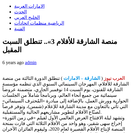
الامارات العربية
الحدث
الخليج العربي
الرياضية منظمات اتحادات
الفنية
منصة الشارقة للأفلام 3».. تنطلق السبت
المقبل
6 years ago
admin
العرب نيوز
(
الشارقة – الامارات
) تنطلق الدورة الثالثة من منصة
الشارقة للأفلام، المهرجان السينمائي السنوي الذي تنظمه مؤسسة
الشارقة للفنون، يوم السبت 14 نوفمبر الجاري، متضمنة عروضاً
سينمائية من جميع أنحاء العالم، وبرنامجاً شاملاً من الجلسات
الحوارية وورش العمل، بالإضافة إلى مبادرة «المُحترف السينمائي»
التي تأتي بالتعاون مع مدينة الشارقة للإعلام (شمس)، وتوفر فرصاً
لصنّاع الأفلام لتطوير مشاريعهم الحالية والمستقبلية.
وتشهد ليلة الافتتاح العرض العالمي الأول لفيلم «في زمن الثورة»
إخراج سهى شقير، وهو واحد من الأفلام الثلاثة التي فازت بمنحة
المنصة لإنتاج الأفلام القصيرة لعام 2020، وليقوم الفائزان الآخران