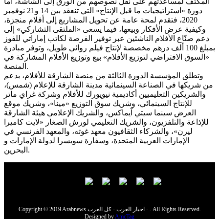
المكثف لمساعدتهم على نقل نصوصهم من الورق إلى الشاشة، أما
دورة «استراتيجيات ما قبل الإنتاج» التي تنعقد بين 14 و21 نوفمبر
2020، فتقدم لمحة عامة عن تحويل المشاريع إلى أفلام منجزة،
وكيفية عرض الأفكار وبيعها، فيما يسعى «الملتقى التشاركي» إلى
دعم صنّاع الأفلام الناشئين عبر توفير الفرصة لكاتب إماراتي للفوز
بمبلغ 100 ألف درهم مخصصة لإنتاج فيلم روائي طويل، وتوفر مبادرة
«السوق الافتراضي لتوزيع الأفلام» بيع وتوزيع الأفلام المشاركة في
المنصة.
وتطلق المؤسسة الدورة الثالثة من منصة الشارقة للأفلام، بدعم
من شريكها في الصناعة السينمائية مدينة الشارقة للإعلام (شمس)،
والشريكين التعليميين أكاديمية نيويورك للأفلام وشركة غراي ماتر
للإنتاج السينمائي، وشريك سوق التوزيع «مينا»، وشريك موقع
العرض سينما سيتي آيماكس، والشريك الإعلامي هيئة الشارقة
للإذاعة والتلفزيون، والشريك التعليمي لورش الصغار «لايت كاميرا
ليرن»، والشركاء الثقافيون معهد غوته، والمعهد الفرنسي في
الإمارات العربية المتحدة، وسفارة سويسرا لدولة الإمارات و
البحرين.
Copyright © 2019 Arabnews اخبار العرب - كل العرب - . All Rights Reserved.
Designed by
AmcTag