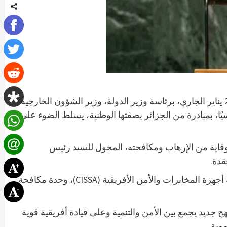
):د.دحمان الحدي.- تتويجًا للنقاش رفيع المستوى حول مكافحة الإرهاب في أفريقيا، الذي عُقد يوم 21 يناير الجاري، برئاسة وزير الدولة، وزير الشؤون الخارجية
سيًا، بمبادرة من الجزائر بصفتها الوطنية، يسلط الضوء على
للوقاية من الإرهاب ومكافحته، المخول للسيد رئيس
قدة.
كما تم، للمرة الأولى أيضًا، وبإلحاح من الجزائر، الاعتراف بالدور الأساسي الذي تضطلع به الآليات الأفريقية القائمة، مثل لجنة أجهزة المخابرات والأمن الأفريقية (CISSA)، وحدة مكافحة
ضرورة اتباع نهج جديد يجمع بين الأمن والتنمية وعلى قيادة أفريقية قوية
وية.