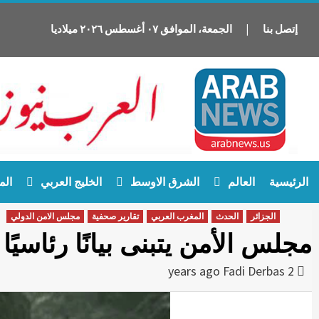
إتصل بنا
|
الجمعة
،
الموافق
٠٧
أغسطس
٢٠٢٦
ميلاديا
Ski
الرئيسية
العالم
الشرق الاوسط
الخليج العربي
الم
t
conten
الجزائر
الحدث
المغرب العربي
تقارير صحفية
مجلس الامن الدولي
مجلس الأمن يتبنى بيانًا رئاسيً
Fadi Derbas
2 years ago