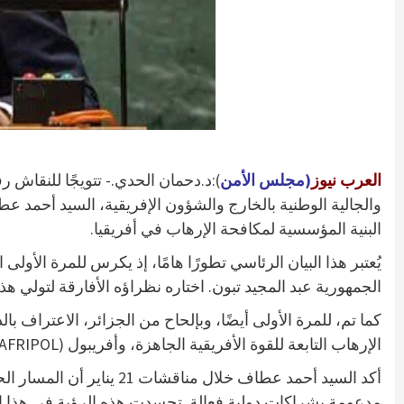
العرب نيوز
(مجلس الأمن
والجالية الوطنية بالخارج والشؤون الإفريقية، السيد أحمد عطا
البنية المؤسسية لمكافحة الإرهاب في أفريقيا.
يُعتبر هذا البيان الرئاسي تطورًا هامًا، إذ يكرس للمرة الأ
الجمهورية عبد المجيد تبون. اختاره نظراؤه الأفارقة لتولي هذه
الإرهاب التابعة للقوة الأفريقية الجاهزة، وأفريبول (AFRIPOL)، مما يظهر النضج المتزايد للبنية الأمنية القارية.
أكد السيد أحمد عطاف خلا
مدعومة بشراكات دولية فعالة. تجسدت هذه الرؤية في هذا البي