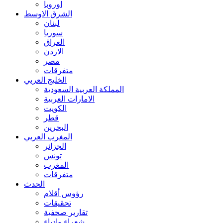
اوروبا
الشرق الاوسط
لبنان
سوريا
العراق
الاردن
مصر
متفرقات
الخليج العربي
المملكة العربية السعودية
الامارات العربية
الكويت
قطر
البحرين
المغرب العربي
الجزائر
تونس
المغرب
متفرقات
الحدث
رؤوس أقلام
تحقيقات
تقارير صحفية
شعراء وادباء