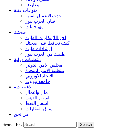
معارض
منوعات فنية
احدث الاعمال الفنية
فنان العرب نيوز
مهرجانات
صحتك
اخر اللابتكارات الطبية
كيف تحافظ على صحتك
ارشادات طبية
طبيبك من العرب نيوز
منظمات دولية
مجلس الامن الدولي
منظمة الامم المتحدة
الاتحاد الاوروبي
جامعة بيروت
الاقتصادية
مال واعمال
اسعار الذهب
اسعار النفط
سوق العقارات
من نحن
Search for: