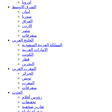
اوروبا
الشرق الاوسط
لبنان
سوريا
العراق
الاردن
مصر
متفرقات
الخليج العربي
المملكة العربية السعودية
الامارات العربية
الكويت
قطر
البحرين
المغرب العربي
الجزائر
تونس
المغرب
متفرقات
الحدث
رؤوس أقلام
تحقيقات
تقارير صحفية
شعراء وادباء