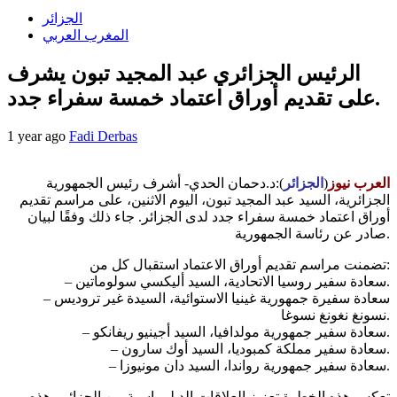
الجزائر
المغرب العربي
الرئيس الجزائري عبد المجيد تبون يشرف
على تقديم أوراق اعتماد خمسة سفراء جدد.
1 year ago
Fadi Derbas
العرب نيوز
(
الجزائر
):د.دحمان الحدي- أشرف رئيس الجمهورية
الجزائرية، السيد عبد المجيد تبون، اليوم الاثنين، على مراسم تقديم
أوراق اعتماد خمسة سفراء جدد لدى الجزائر. جاء ذلك وفقًا لبيان
صادر عن رئاسة الجمهورية.
تضمنت مراسم تقديم أوراق الاعتماد استقبال كل من:
– سعادة سفير روسيا الاتحادية، السيد أليكسي سولوماتين.
– سعادة سفيرة جمهورية غينيا الاستوائية، السيدة غير تروديس
نسونغ نغونغ نسوغا.
– سعادة سفير جمهورية مولدافيا، السيد أجينيو ريفانكو.
– سعادة سفير مملكة كمبوديا، السيد أوك سارون.
– سعادة سفير جمهورية رواندا، السيد دان مونيوزا.
تعكس هذه الخطوة تعزيز العلاقات الدبلوماسية بين الجزائر وهذه