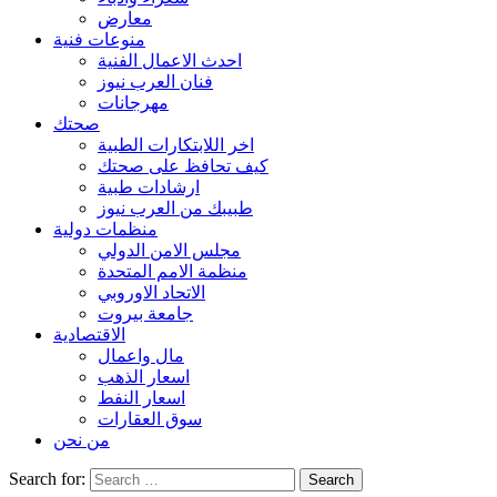
معارض
منوعات فنية
احدث الاعمال الفنية
فنان العرب نيوز
مهرجانات
صحتك
اخر اللابتكارات الطبية
كيف تحافظ على صحتك
ارشادات طبية
طبيبك من العرب نيوز
منظمات دولية
مجلس الامن الدولي
منظمة الامم المتحدة
الاتحاد الاوروبي
جامعة بيروت
الاقتصادية
مال واعمال
اسعار الذهب
اسعار النفط
سوق العقارات
من نحن
Search for: