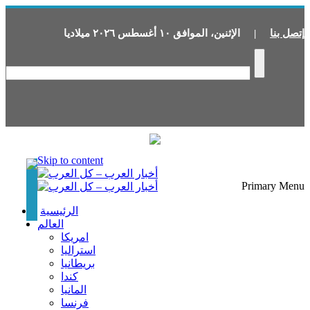
إتصل بنا
|
الإثنين
،
الموافق
١٠
أغسطس
٢٠٢٦
ميلاديا
Skip to content
Primary Menu
الرئيسية
العالم
امريكا
استراليا
بريطانيا
كندا
المانيا
فرنسا