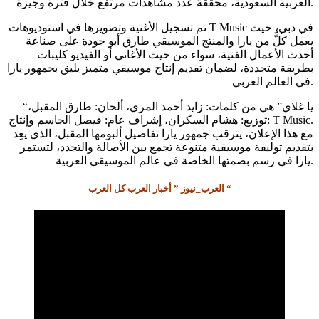
العربية السعودية، محققةً عدد مشاهدات مرتفع خلال فترة وجيزة.
تم تسجيل الأغنية وتصويرها في استوديوهات ‏ T Music في دبي، حيث
يعمل كلٌّ من يارا والمنتج الموسيقي طارق أبو جودة على صناعة
أحدث الأعمال الفنية، سواء من حيث الأغاني أو الفيديو كليبات
بطريقة متجددة، لضمان تقديم إنتاج موسيقي متميز يليق بجمهور يارا
في العالم العربي.
“يا غلاي” هي من كلمات: زايد أحمد المري، ألحان: طارق المقبل،
توزيع: هشام السكران، إشراف عام: فيصل الجاسم وإنتاج: T Music.
مع هذا الإعلان، يترقب جمهور يارا تفاصيل ألبومها المقبل، الذي يعِد
بتقديم توليفة موسيقية متنوعة تجمع بين الأصالة والتجدد، لتستمر
يارا في رسم بصمتها الخاصة في عالم الموسيقى العربية.
العرب_نيوز ” أخبار العرب كل العرب “