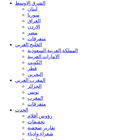
الشرق الاوسط
لبنان
سوريا
العراق
الاردن
مصر
متفرقات
الخليج العربي
المملكة العربية السعودية
الامارات العربية
الكويت
قطر
البحرين
المغرب العربي
الجزائر
تونس
المغرب
متفرقات
الحدث
رؤوس أقلام
تحقيقات
تقارير صحفية
شعراء وادباء
معارض