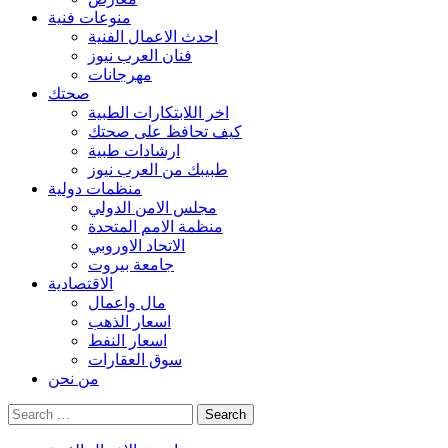
منوعات فنية
احدث الاعمال الفنية
فنان العرب نيوز
مهرجانات
صحتك
اخر اللابتكارات الطبية
كيف تحافظ على صحتك
ارشادات طبية
طبيبك من العرب نيوز
منظمات دولية
مجلس الامن الدولي
منظمة الامم المتحدة
الاتحاد الاوروبي
جامعة بيروت
الاقتصادية
مال واعمال
اسعار الذهب
اسعار النفط
سوق العقارات
من نحن
Search
for: