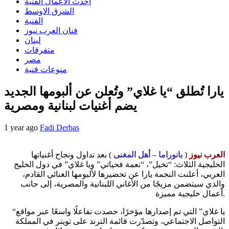
احدث الاعمال الفنية
الشرق الاوسط
الفنية
فنان العرب نيوز
لبنان
متفرقات
مصر
منوعات فنية
يارا تُطلق “يا غلاي” وتُعلن عن ألبومها الجديد
يضم أغنيات لبنانية ومصرية
1 year ago
Fadi Derbas
العرب نيوز
(
بانوراما – أهل المغنى
) بعد تداول ونجاح أغنياتها
الخليجية الثلاث: “تخيل”، “نعمة فحياتي” ويا غلاي” في دول الخليج
العربي، أعلنت النجمة يارا عن تحضيرها لألبومها الغنائي القادم،
والذي سيتضمن مزيجًا من الأغاني اللبنانية والمصرية، إلى جانب
أعمال خليجية مميزة.
“يا غلاي” التي تم إصدارها مؤخرًا، حصدت تفاعلًا واسعًا عبر مواقع
التواصل الاجتماعي، وتصدّرت قائمة الترند على تويتر في المملكة