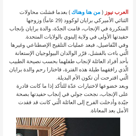
العرب نيوز
(
من هنا وهناك
) بعدما فشلت محاولات
الثنائي الأميركي برايان لوكوود (29 عاماً) وزوجها
المتكررة في الإنجاب، قامت الجدّة، والدة برايان بإنجاب
حفيدتها الأولى في ولاية إلينوي بالولايات المتحدة.
وفي التّفاصيل، فبعد عمليات التلقيح الإصطناعي وغيرها
الّتي باءت بالفشل، قرّر الوالدان البيولوجيان الإستعانة
بأحد أفراد العائلة لإنجاب طفلهما بحسب نصيحة الطبيب
الّذي رافقهما طيلة هذه الفترة، فاختارا رحم والدة برايان
الّتي اقترحت أن تكون الأم البديلة.
وبعد خضوعها لاختبارات عدّة للتأكد إذا ما كانت قادرة
على الإنجاب، نجحت جولي في إنجاب حفيدتها بصحة
جيّدة وأدخلت الفرح إلى العائلة الّتي كانت قد فقدت
الأمل بعد المعاناة.