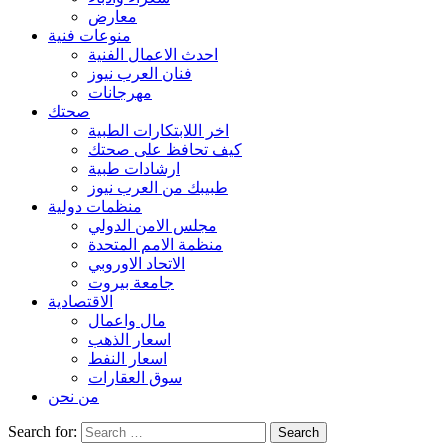
معارض
منوعات فنية
احدث الاعمال الفنية
فنان العرب نيوز
مهرجانات
صحتك
اخر اللابتكارات الطبية
كيف تحافظ على صحتك
ارشادات طبية
طبيبك من العرب نيوز
منظمات دولية
مجلس الامن الدولي
منظمة الامم المتحدة
الاتحاد الاوروبي
جامعة بيروت
الاقتصادية
مال واعمال
اسعار الذهب
اسعار النفط
سوق العقارات
من نحن
Search for: