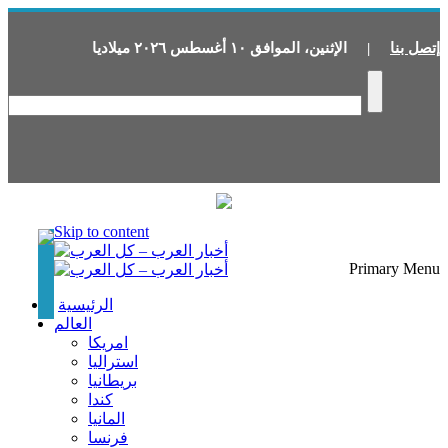
إتصل بنا
|
الإثنين
،
الموافق
١٠
أغسطس
٢٠٢٦
ميلاديا
Skip to content
Primary Menu
الرئيسية
العالم
امريكا
استراليا
بريطانيا
كندا
المانيا
فرنسا