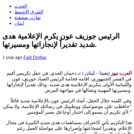
الحدث
الشرق الاوسط
تقارير صحفية
لبنان
الرئيس جوزيف عون يكرم الإعلامية هدى
شديد تقديراً لإنجازاتها ومسيرتها.
1 year ago
Fadi Derbas
العرب نيوز
(
بعبدا – لبنان
) :د.دحمان الحدي. في حفل تكريمي أقيم
في القصر الجمهوري، اقامه فخامة الرئيس العماد جوزيف عون
واللبنانية الأولى بتكريم الإعلامية هدى شديد، وذلك تقديراً لإنجازاتها
ومسيرتها المهنية ونضالها في مواجهة المرض.
وفي كلمته خلال الحفل، أشاد الرئيس عون بالإعلامية شديد قائلاً:
“حافظتِ على موضوعيتكِ ووطنيتكِ في رسالتكِ الإعلامية، ولا يمكن
لأي تكريم أن يسمو إلى اختبار أوجاعكِ بصبر المؤمنين.”
هذا التكريم يأتي كاعتراف بمساهمات هدى شديد الكبيرة في مجال
الإعلام، وتقديراً لشجاعتها وإصرارها على مواصلة العمل رغم
التحديات الصحية التي واجهتها.