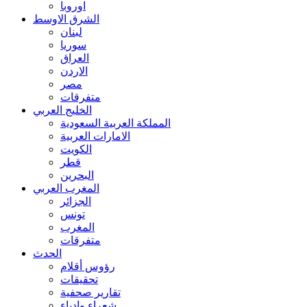
اوروبا
الشرق الاوسط
لبنان
سوريا
العراق
الاردن
مصر
متفرقات
الخليج العربي
المملكة العربية السعودية
الامارات العربية
الكويت
قطر
البحرين
المغرب العربي
الجزائر
تونس
المغرب
متفرقات
الحدث
رؤوس أقلام
تحقيقات
تقارير صحفية
شعراء وادباء