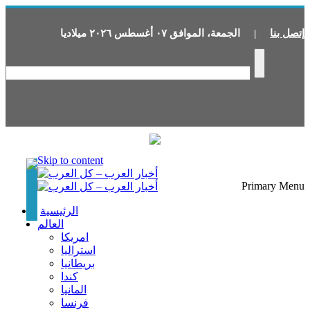
إتصل بنا
|
الجمعة
،
الموافق
٠٧
أغسطس
٢٠٢٦
ميلاديا
Skip to content
Primary Menu
الرئيسية
العالم
امريكا
استراليا
بريطانيا
كندا
المانيا
فرنسا