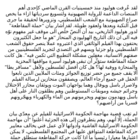
لقد عُرفت هوليود منذ خمسينيات القرن الماضي كإحدى أهم
المنصات الداعمة للرواية الصهيونية ولتسويغ سردياتها ازاء ما يخص
صراع الصهيونية مع الشعب الفلسطيني، وتزويرها لحقيقة ما جرى
قبل النكبة وبعدها ولعقود طويلة. لقد أشار بيان “حملة المقاطعة”
لدور هوليود التاريخي، بيد أن النصّ خلُص الى موقف غير مفهوم نوّه
فيه الى ان ذلك التاريخ الهوليودي المنحاز “هو ما جعل الكثيرون
يحتفون بهذا الفيلم الوثائقي الذي اعتبروه عملًا ينصر حقوق الشعب
الفلسطيني ولو جزئيا ويسهم في التصدي لتجريد الفلسطينيين من
صفتهم الانسانية، مغفِلين مشكلة التطبيع التي تكمن فيه”. هل كانت
حملة المقاطعة ستؤثّر أن تبقى هوليود أسيرة مواقفها المخزية
والمنحازة ووفية لها؟ هل كان أفضل لفلسطين ولأهل “مسافر يطا”
ألا يقف جميع من حضر توزيع الجوائز ومئات الملايين الذين تابعوا
الحفل في جميع أرجاء العالم، ويصفقون منحازين لرسالة الفيلم
ولاصرار باسل ويوفال وهما يواجهان الموت ويوثقان مجازر الاحتلال
وجرائم جيشه وموبقات المستوطنين وهم يطلقون النار على أهل
باسل ويهدمون بيوتهم ويحرمونهم من الماء والكهرباء ويهجّرونهم
قسريا من أراضيهم؟
لم تغِب قضية مهاجمة الحكومة الاسرائيلية للفيلم عن معدّي بيان
الحملة، إلّا أنهم، وهم يتطرقون إلى هذه الجزئية أعلنوا “أن مهاجمة
الحكومة الاسرائيلية الفاشية وأدواتها لأي عمل فني يخالف معايير
حركة المقاطعة المتوافق عليها في المجتمع الفلسطيني، لا يمكن
اعتبارها معيارا رئيسيا ما اذا كانت حركة المقاطعة ستطلق حملة