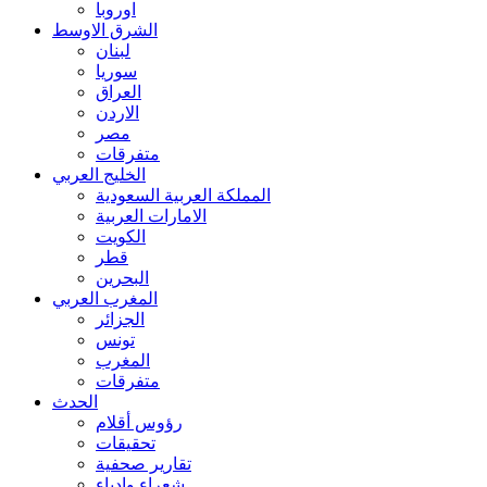
اوروبا
الشرق الاوسط
لبنان
سوريا
العراق
الاردن
مصر
متفرقات
الخليج العربي
المملكة العربية السعودية
الامارات العربية
الكويت
قطر
البحرين
المغرب العربي
الجزائر
تونس
المغرب
متفرقات
الحدث
رؤوس أقلام
تحقيقات
تقارير صحفية
شعراء وادباء