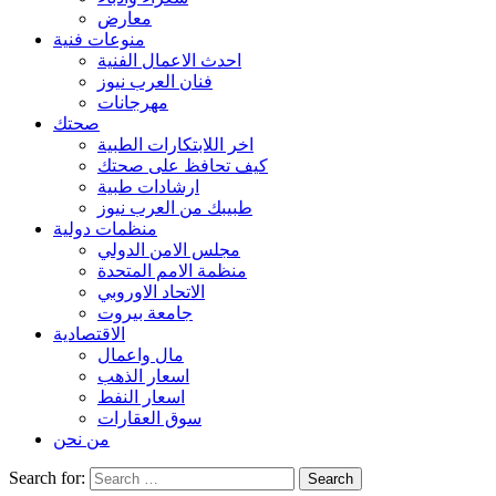
معارض
منوعات فنية
احدث الاعمال الفنية
فنان العرب نيوز
مهرجانات
صحتك
اخر اللابتكارات الطبية
كيف تحافظ على صحتك
ارشادات طبية
طبيبك من العرب نيوز
منظمات دولية
مجلس الامن الدولي
منظمة الامم المتحدة
الاتحاد الاوروبي
جامعة بيروت
الاقتصادية
مال واعمال
اسعار الذهب
اسعار النفط
سوق العقارات
من نحن
Search for: