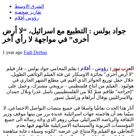
الشرق الاوسط
تقارير صحفية
رؤوس أقلام
جواد بولس : التطبيع مع اسرائيل، “لا أرض
أخرى” في مواجهة لا رأي آخر
1 year ago
Fadi Derbas
العرب نيوز
(
رؤوس – أقلام
) بقلم المحامي جواد بولس – فاز فيلم
“لا أرض أخرى” بجائزة الاوسكار عن فئة الفيلم الوثائقي الطويل،
خلال حفل توزيع الجوائز الذي أقيم في مطلع الشهر الجاري في
هوليود . الفيلم من انتاج فلسطيني – نرويجي مشترك، وعمل على
“إخراجه” طاقم ضمّ كلا من الفلسطينيين باسل عدرا وبلال حمدان
والاسرائليين يوفال أبراهام وراشيل تسور.
أثار هذا الحدث نقاشًا واسعًا في جميع منصات التواصل الاجتماعي، لا
سيّما بعد أن هاجمته جهات اسرائيلية عديدة برز من بينها موقف وزير
الثقافة والرياضة الاسرائيلي ميكي زوهر الذي وجّه رسالة الى جميع
المؤسسات التربوية والسينمائية الاسرائيلية طالبهم فيها بعدم
التعاطي مع الفيلم والامتناع عن عرضه “لكونه وسيلة دعاية مناهضة