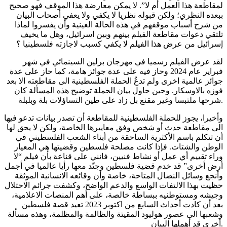
لمقاطعة هذا العمل أم لا”. لا يمكن معارضة هذا الموقف فهو صحيح
ببعده النظري؛ ولكن قبوله نظريا لا يكفي ولا يعفي أصحاب البيان
من شرح أسباب موقفهم في هذه الحالة العينية وأن يفسروا لماذا
تلتقي دعوات مقاطعة الفيلم بينهم وبين اسرائيل، وهل ما يخيف
إسرائيل من عرض هذا الفيلم لا يكفي كسبب لاجازته فلسطينيا ؟
لقد عرض الفيلم رسميا في مهرجان برلين السينمائي في شهر
فبراير عام 2024 وحاز فيه على عدة جوائز هامة، كما حاز على عدة
جوائز عالمية اخرى ولم تدعُ الحملة الفلسطينية الى مقاطعته الا بعد
فوزه بالاوسكار. وحين حاول بيان الحملة توضيح هذه المسألة كان
شرحها ملتبسا وغير مقنع بل زاد على طين التساؤلات بلة وبلبلة.
وأخيرا، يجوز للحملة الفلسطينية للمقاطعة أن تصدر بيانات تدعو فيها
الى مقاطعة حدث أو شخص وفق معاييرها الخاصة، ولكن لا يحق لها
أن تتكلم باسم الأكثرية الساحقة من أبناء الشعب الفلسطيني في
الوطن والشتات. فإذا كانت مصلحة فلسطين وقضيتها هي المعيار
وراء تقييم أي عمل أو نشاط فنيين، فانني على قناعة بأن فيلم “لا
أرض أخرى” قد خدم قضية فلسطين وجنّد معها رأيا عالميا في أجمل
وأنجع وسائل النضال المتاحة، خاصة وأن وقائعه الانسانية الموثقة
حظيت بهذا الالتفات الواسع والدعم الواضح، وكشفت جرائم الاحتلال
وجيشه ومستوطنيه ببساطة خالصة، على أهم المنصات الاعلامية،
بعد أن كادت أحداث السابع من اكتوبر 2023 تعيد قصة فلسطين
وشعبها الى عصور هوليود المقيتة والظالمة والمظلمة، وهذه مسألة
أخرى قد أهملها البيان.