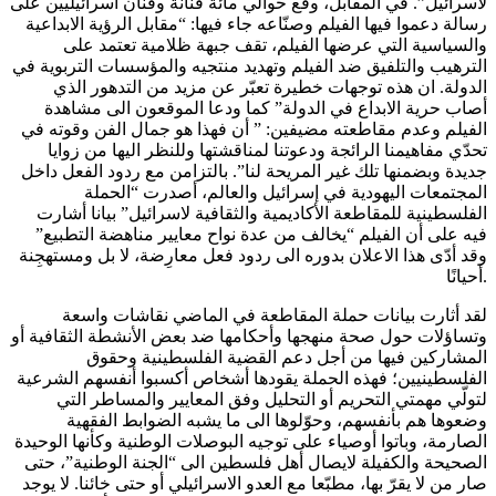
لاسرائيل”. في المقابل، وقّع حوالي مائة فنانة وفنان اسرائيليين على
رسالة دعموا فيها الفيلم وصنّاعه جاء فيها: “مقابل الرؤية الابداعية
والسياسية التي عرضها الفيلم، تقف جبهة ظلامية تعتمد على
الترهيب والتلفيق ضد الفيلم وتهديد منتجيه والمؤسسات التربوية في
الدولة. ان هذه توجهات خطيرة تعبّر عن مزيد من التدهور الذي
أصاب حرية الابداع في الدولة” كما ودعا الموقعون الى مشاهدة
الفيلم وعدم مقاطعته مضيفين: ” أن فهذا هو جمال الفن وقوته في
تحدّي مفاهيمنا الرائجة ودعوتنا لمناقشتها وللنظر اليها من زوايا
جديدة وبضمنها تلك غير المريحة لنا”. بالتزامن مع ردود الفعل داخل
المجتمعات اليهودية في إسرائيل والعالم، أصدرت “الحملة
الفلسطينية للمقاطعة الأكاديمية والثقافية لاسرائيل” بيانا أشارت
فيه على أن الفيلم “يخالف من عدة نواح معايير مناهضة التطبيع”
وقد أدّى هذا الاعلان بدوره الى ردود فعل معارِضة، لا بل ومستهجِنة
أحيانًا.
لقد أثارت بيانات حملة المقاطعة في الماضي نقاشات واسعة
وتساؤلات حول صحة منهجها وأحكامها ضد بعض الأنشطة الثقافية أو
المشاركين فيها من أجل دعم القضية الفلسطينية وحقوق
الفلسطينيين؛ فهذه الحملة يقودها أشخاص أكسبوا أنفسهم الشرعية
لتولّي مهمتي التحريم أو التحليل وفق المعايير والمساطر التي
وضعوها هم بأنفسهم، وحوّلوها الى ما يشبه الضوابط الفقهية
الصارمة، وباتوا أوصياء على توجيه البوصلات الوطنية وكأنها الوحيدة
الصحيحة والكفيلة لايصال أهل فلسطين الى “الجنة الوطنية”، حتى
صار من لا يقرّ بها، مطبّعا مع العدو الاسرائيلي أو حتى خائنا. لا يوجد