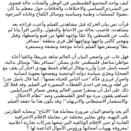
كيف يواجه المجتمع الفلسطيني في الوطن والشتات حالة قصوى
من التشرذم السياسي والاختلافات والخلافات حول معظم ما كان
مقبولا كمسلّمات وطنية وسياسية ووسائل الكفاح وغاياته المرجوة.
قرأت نص بيان الحركة قبل مشاهدتي للفيلم وأعدت قراءته بعد
مشاهدته، فاصبت بحالة من الاحباط والذهول، وكأنني اقرأ بيانا لم
يكتب عن فلسطين ولا عمّا يواجهه أهلها من قمع واضطهاد وقتل
وتهجير كالتي واجهها ويواجهها أهل قرى منطقة “مسافر
يطا”ويستعرضها الفيلم بأمانة موجعة ومقنعة ومستفزة.
فهل غاب عن واضعي البيان أن العالم شاهد شريطا وثائقيا أعدّه
مواطن/مناضل فلسطيني عادي يسكن “مسافر يطا” بوسائل بدائية،
اسمه باسل عدرا وآزره يوفال ابراهام ناشط يهودي اختار أن يقف مع
الضحايا ويعرّي سياسة دولته الوحشية ويفضحها بعفوية انسانية
واصرار غريزي غذّاه “حب الناس للحياة نفسها”، كما قال باسل عدرا
عن أهله وربعه في احدى اللقطات المصورة في الفيلم. وقد فَعلا كل
ذلك على أمل أن يستفزا ضمير العالم وبعض ضمائر الاسرائيليين
عساهم يقفون مرة مع الحق الفلسطيني وضد “نظام الاحتلال
والاستعمار الاستيطاني والابرتهايد”؛ وقد يكون هذا ما حققه الفيلم.
ألم يجد واضعو البيان ضرورة بمعاملة هذا “الانتاج” ومعدّيه الطارئين
على المهنة، وفق معايير مختلفة عن معاملة الافلام الاحترافية
العادية أو حتى الافلام الوثائقية التي تنتجها شركات تجارية اعلامية
معروفة بهويات أصحابها ورؤوس الأموال الداعمة لها ؟!