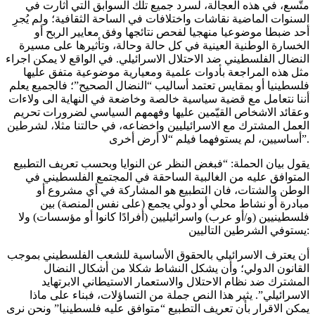
متّسع، في هذه العجالة، لسرد جميع تلك السوابق التي أثارت في
السنوات الماضية نقاشات واختلافات في الساحة الثقافية؛ ولم يُجرِ
أحد ضبطا موضوعيا منهجيا لفحص نتائجها وفق معايير الربح أو
الخسارة الوطنية العينية في كل حالة وحالة، وتأثيرها على مسيرة
النضال الفلسطيني ضد الاحتلال الاسرائيلي. في الواقع لا يمكن اجراء
مثل هذه المراجعة بأدوات علمية ومعيارية موضوعية متفق عليها
فلسطينيا أو بمقايس تعتمد أساليب “النضال الصحيح”؛ فالجميع يعلم
أننا نتعامل مع قضية سياسية خالصة وخاضعة في النهاية الى ولاءات
وعقائد الاشخاص القيّمين عليها وفهمهم السياسي لضرورات تحريم
العمل المشترك مع الاسرائيليين واخضاعه، في حالتنا مثلا، لشرطين
أساسيين، لم يستوفهما فيلم “لا أرض أخرى”.
يقول بيان الحملة: “فبغض النظر عن النوايا وبحسب تعريف التطبيع
المتوافق عليه من الغالبية الساحقة في المجتمع الفلسطيني في
الوطن والشتات، فان التطبيع هو المشاركة في أي مشروع أو
مبادرة أو نشاط محلي أو دولي يجمع (على نفس المنصة) بين
فلسطينيين (و/أو عرب) واسرائيليين (أفرادًا كانوا أو مؤسسات) ولا
يستوفي الشرطين التاليين:
أن يعترف الاسرائيلي بالحقوق الأساسية للشعب الفلسطيني بموجب
القانون الدولي؛ وأن يشكل النشاط شكلا من أشكال النضال
المشترك ضد نظام الاحتلال والاستعمار الاستيطاني الابرتهايد
الاسرائيلي”. يثير هذا النص جملة من التساؤلات، فبناء على ماذا
يمكن الاقرار بأن تعريف التطبيع “متوافق عليه فلسطينيا” ونحن نرى