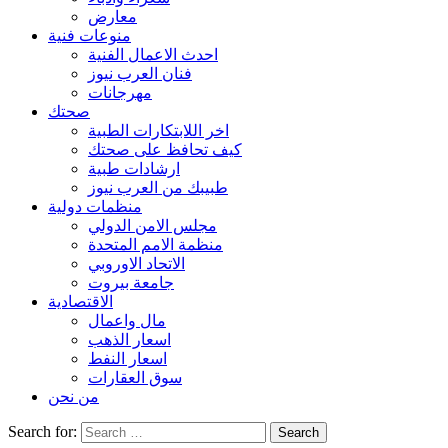
معارض
منوعات فنية
احدث الاعمال الفنية
فنان العرب نيوز
مهرجانات
صحتك
اخر اللابتكارات الطبية
كيف تحافظ على صحتك
ارشادات طبية
طبيبك من العرب نيوز
منظمات دولية
مجلس الامن الدولي
منظمة الامم المتحدة
الاتحاد الاوروبي
جامعة بيروت
الاقتصادية
مال واعمال
اسعار الذهب
اسعار النفط
سوق العقارات
من نحن
Search for: