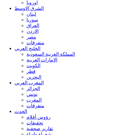
اوروبا
الشرق الاوسط
لبنان
سوريا
العراق
الاردن
مصر
متفرقات
الخليج العربي
المملكة العربية السعودية
الامارات العربية
الكويت
قطر
البحرين
المغرب العربي
الجزائر
تونس
المغرب
متفرقات
الحدث
رؤوس أقلام
تحقيقات
تقارير صحفية
شعراء وادباء