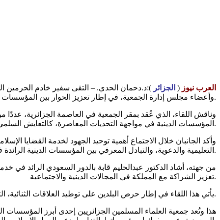
العرب نيوز
(
الجزائر
):د.دحمان الحدي. – التقى سفير خادم الحرمين الشر
وأعضاء مجلس إدارة الجمعية، في إطار تعزيز الحوار بين المؤسسات الإسلامية في البلدين الشقيقين.
وناقش اللقاء، الذي عُقد بمقر الجمعية في العاصمة الجزائرية، عددًا من
المؤسسات الدينية في مواجهة التحديات المعاصرة، كالتعايش السلمي ونشر قيم الاعتدال.
وأكد الجانبان خلال الاجتماع أهمية توحيد الجهود لخدمة القضايا الإسل
التعليمية والدعوية، والتبادل المعرفي بين المؤسسات الدينية الرائدة في العالمين العربي والإسلامي.
من جهته، أشاد الدكتور عبدالحليم قابة بالدور السعودي الرائد في خدم
تعزيز الشراكة مع المملكة في المجالات الدينية والاجتماعية.
يأتي هذا اللقاء في إطار حرص البلدين على توطيد العلاقات الثنائية، التي تشهد تطورًا متواصلًا على جميع الأصعدة، انطلاقًا من الروابط الأخوية العميقة التي تجمعهما منذ عقود.