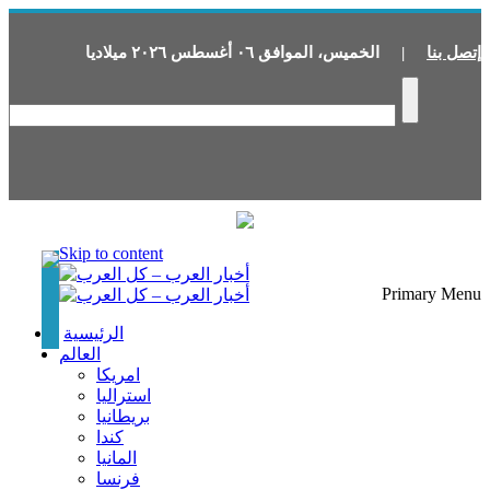
إتصل بنا
|
الخميس
،
الموافق
٠٦
أغسطس
٢٠٢٦
ميلاديا
Skip to content
Primary Menu
الرئيسية
العالم
امريكا
استراليا
بريطانيا
كندا
المانيا
فرنسا