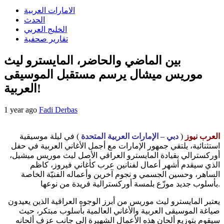
الامارات العربية
الحدث
الخليج العربي
تقارير صحفية
بين الماضي والحاضر، المايسترو ليث
موريس ميشال يرسم مستقبل الموسيقى
العربية!
1 year ago
Fadi Derbas
العرب نيوز
(
دبي – الإمارات العربية المتحدة
) في ليلة موسيقية
استثنائية، يلتقي جمهور الإمارات مع أجمل الأغاني العربية في حفل
أوركسترالي بقيادة المايسترو العراقي الأصل ليث موريس ميشيل،
الذي سيقدم أشهر أعمال لفنانين عرب كأغاني فيروز، كاظم
الساهر، وحسين الجسمي و نجوم آخرين وأعماله الفنيّة الخاصة
بأسلوب جديد موزّع بلمسة أوركسترالية فريدة من نوعها.
يعتبر المايسترو ليث موريس من أبرز الوجوه العراقية الذين يعيدون
صياغة الموسيقى العربية والأغاني العالمية بأسلوب مبتكر، حيث
سيقوم بتوزيع ألحان هذه الأعمال الشهيرة إلى جانب عزف ألحانه