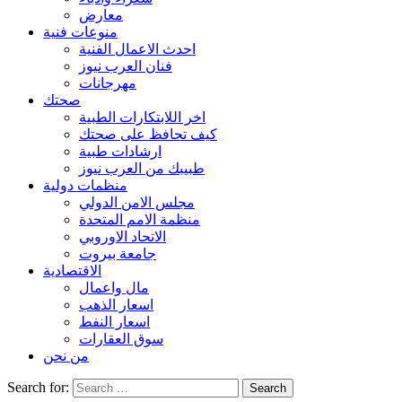
معارض
منوعات فنية
احدث الاعمال الفنية
فنان العرب نيوز
مهرجانات
صحتك
اخر اللابتكارات الطبية
كيف تحافظ على صحتك
ارشادات طبية
طبيبك من العرب نيوز
منظمات دولية
مجلس الامن الدولي
منظمة الامم المتحدة
الاتحاد الاوروبي
جامعة بيروت
الاقتصادية
مال واعمال
اسعار الذهب
اسعار النفط
سوق العقارات
من نحن
Search for: