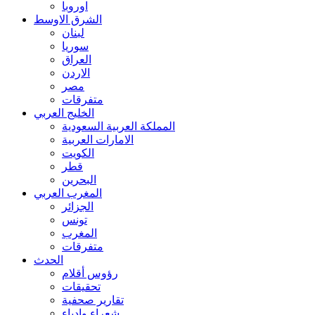
اوروبا
الشرق الاوسط
لبنان
سوريا
العراق
الاردن
مصر
متفرقات
الخليج العربي
المملكة العربية السعودية
الامارات العربية
الكويت
قطر
البحرين
المغرب العربي
الجزائر
تونس
المغرب
متفرقات
الحدث
رؤوس أقلام
تحقيقات
تقارير صحفية
شعراء وادباء