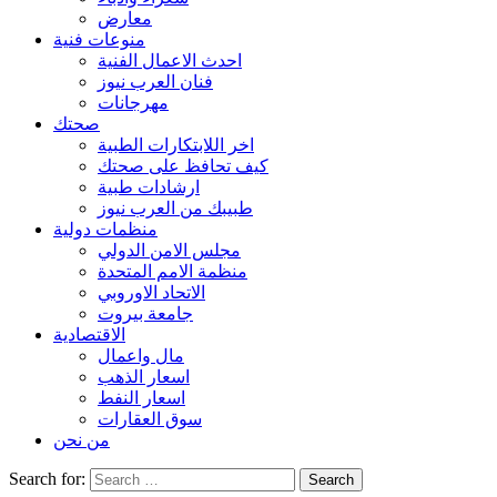
معارض
منوعات فنية
احدث الاعمال الفنية
فنان العرب نيوز
مهرجانات
صحتك
اخر اللابتكارات الطبية
كيف تحافظ على صحتك
ارشادات طبية
طبيبك من العرب نيوز
منظمات دولية
مجلس الامن الدولي
منظمة الامم المتحدة
الاتحاد الاوروبي
جامعة بيروت
الاقتصادية
مال واعمال
اسعار الذهب
اسعار النفط
سوق العقارات
من نحن
Search for: