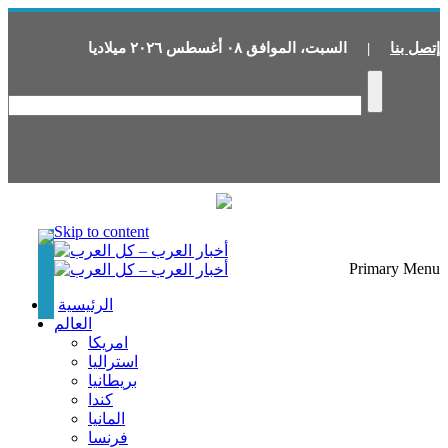
إتصل بنا
|
السبت
،
الموافق
٠٨
أغسطس
٢٠٢٦
ميلاديا
Skip to content
Primary Menu
الرئيسية
العالم
امريكا
استراليا
بريطانيا
كندا
المانيا
فرنسا