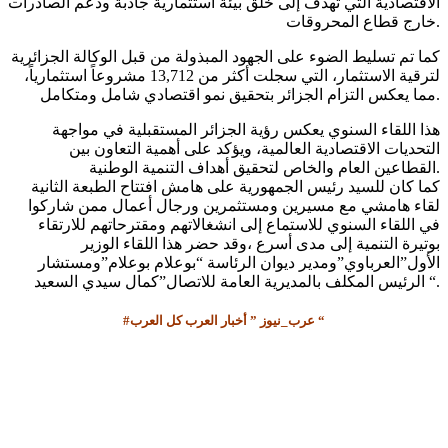
الاقتصادية التي تهدف إلى خلق بيئة استثمارية جاذبة ودعم الصادرات
خارج قطاع المحروقات.
كما تم تسليط الضوء على الجهود المبذولة من قبل الوكالة الجزائرية
لترقية الاستثمار، التي سجلت أكثر من 13,712 مشروعاً استثمارياً،
مما يعكس التزام الجزائر بتحقيق نمو اقتصادي شامل ومتكامل.
هذا اللقاء السنوي يعكس رؤية الجزائر المستقبلية في مواجهة
التحديات الاقتصادية العالمية، ويؤكد على أهمية التعاون بين
القطاعين العام والخاص لتحقيق أهداف التنمية الوطنية.
كما كان للسيد رئيس الجمهورية على هامش افتتاح الطبعة الثانية
لقاء هامشي مع مسيرين ومستثمرين ورجال أعمال ممن شاركوا
في اللقاء السنوي للاستماع إلى انشغالاتهم ومقترحاتهم للارتقاء
بوتيرة التنمية إلى مدى أسرع ،وقد حضر هذا اللقاء الوزير
الأول”العرباوي”ومدير ديوان الرئاسة “بوعلام بوعلام”ومستشار
الرئيس المكلف بالمديرية العامة للاتصال”كمال سيدي السعيد “.
#عرب_نيوز ” أخبار العرب كل العرب “