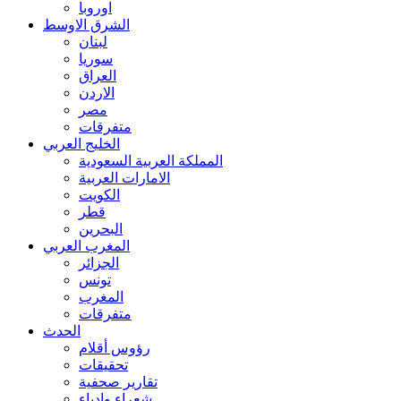
اوروبا
الشرق الاوسط
لبنان
سوريا
العراق
الاردن
مصر
متفرقات
الخليج العربي
المملكة العربية السعودية
الامارات العربية
الكويت
قطر
البحرين
المغرب العربي
الجزائر
تونس
المغرب
متفرقات
الحدث
رؤوس أقلام
تحقيقات
تقارير صحفية
شعراء وادباء