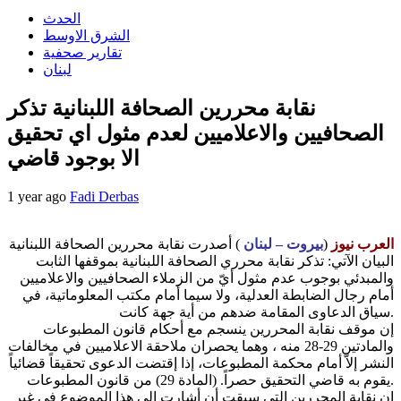
الحدث
الشرق الاوسط
تقارير صحفية
لبنان
نقابة محررين الصحافة اللبنانية تذكر
الصحافيين والاعلاميين لعدم مثول اي تحقيق
الا بوجود قاضي
1 year ago
Fadi Derbas
العرب نيوز
(
بيروت – لبنان
) أصدرت نقابة محررين الصحافة اللبنانية
البيان الآتي: تذكر نقابة محرري الصحافة اللبنانية بموقفها الثابت
والمبدئي بوجوب عدم مثول أيّ من الزملاء الصحافيين والاعلاميين
أمام رجال الضابطة العدلية، ولا سيما أمام مكتب المعلوماتية، في
سياق الدعاوى المقامة ضدهم من أية جهة كانت.
إن موقف نقابة المحررين ينسجم مع أحكام قانون المطبوعات
والمادتين 29-28 منه ، وهما يحصران ملاحقة الاعلاميين في مخالفات
النشر إلاّ أمام محكمة المطبوعات، إذا إقتضت الدعوى تحقيقاً قضائياً
يقوم به قاضي التحقيق حصراً. (المادة 29) من قانون المطبوعات.
إن نقابة المحررين التي سبقت أن أشارت الى هذا الموضوع في غير