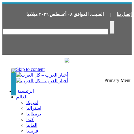
إتصل بنا
|
السبت
،
الموافق
٠٨
أغسطس
٢٠٢٦
ميلاديا
Skip to content
Primary Menu
الرئيسية
العالم
امريكا
استراليا
بريطانيا
كندا
المانيا
فرنسا