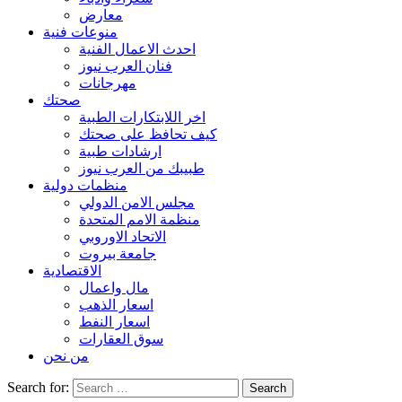
معارض
منوعات فنية
احدث الاعمال الفنية
فنان العرب نيوز
مهرجانات
صحتك
اخر اللابتكارات الطبية
كيف تحافظ على صحتك
ارشادات طبية
طبيبك من العرب نيوز
منظمات دولية
مجلس الامن الدولي
منظمة الامم المتحدة
الاتحاد الاوروبي
جامعة بيروت
الاقتصادية
مال واعمال
اسعار الذهب
اسعار النفط
سوق العقارات
من نحن
Search for: