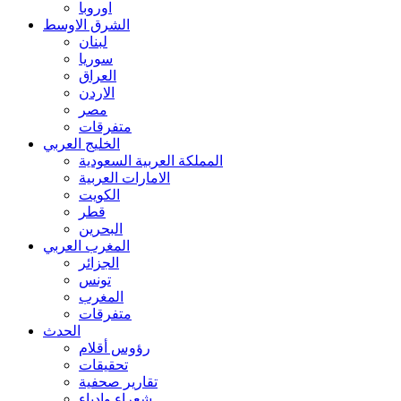
اوروبا
الشرق الاوسط
لبنان
سوريا
العراق
الاردن
مصر
متفرقات
الخليج العربي
المملكة العربية السعودية
الامارات العربية
الكويت
قطر
البحرين
المغرب العربي
الجزائر
تونس
المغرب
متفرقات
الحدث
رؤوس أقلام
تحقيقات
تقارير صحفية
شعراء وادباء