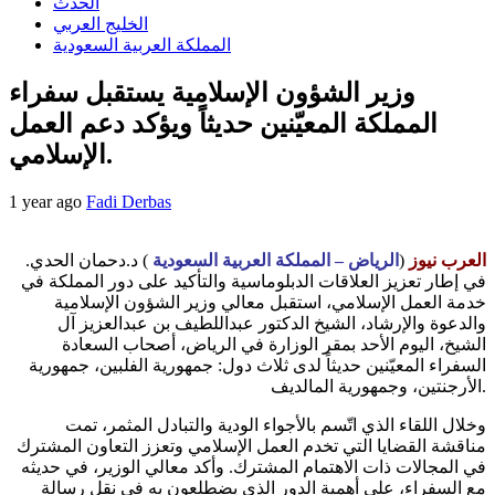
الحدث
الخليج العربي
المملكة العربية السعودية
وزير الشؤون الإسلامية يستقبل سفراء
المملكة المعيّنين حديثاً ويؤكد دعم العمل
الإسلامي.
1 year ago
Fadi Derbas
العرب نيوز
(
الرياض – المملكة العربية السعودية
) د.دحمان الحدي.
في إطار تعزيز العلاقات الدبلوماسية والتأكيد على دور المملكة في
خدمة العمل الإسلامي، استقبل معالي وزير الشؤون الإسلامية
والدعوة والإرشاد، الشيخ الدكتور عبداللطيف بن عبدالعزيز آل
الشيخ، اليوم الأحد بمقر الوزارة في الرياض، أصحاب السعادة
السفراء المعيّنين حديثاً لدى ثلاث دول: جمهورية الفلبين، جمهورية
الأرجنتين، وجمهورية المالديف.
وخلال اللقاء الذي اتّسم بالأجواء الودية والتبادل المثمر، تمت
مناقشة القضايا التي تخدم العمل الإسلامي وتعزز التعاون المشترك
في المجالات ذات الاهتمام المشترك. وأكد معالي الوزير، في حديثه
مع السفراء، على أهمية الدور الذي يضطلعون به في نقل رسالة