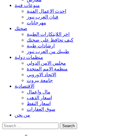
منوعات فنية
احدث الاعمال الفنية
فنان العرب نيوز
مهرجانات
صحتك
اخر اللابتكارات الطبية
كيف تحافظ على صحتك
ارشادات طبية
طبيبك من العرب نيوز
منظمات دولية
مجلس الامن الدولي
منظمة الامم المتحدة
الاتحاد الاوروبي
جامعة بيروت
الاقتصادية
مال واعمال
اسعار الذهب
اسعار النفط
سوق العقارات
من نحن
Search
for: