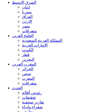
الشرق الاوسط
لبنان
سوريا
العراق
الاردن
مصر
متفرقات
الخليج العربي
المملكة العربية السعودية
الامارات العربية
الكويت
قطر
البحرين
المغرب العربي
الجزائر
تونس
المغرب
متفرقات
الحدث
رؤوس أقلام
تحقيقات
تقارير صحفية
شعراء وادباء
معارض