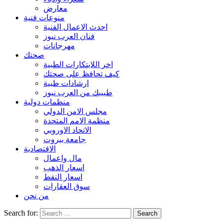
معارض
منوعات فنية
احدث الاعمال الفنية
فنان العرب نيوز
مهرجانات
صحتك
اخر اللابتكارات الطبية
كيف تحافظ على صحتك
ارشادات طبية
طبيبك من العرب نيوز
منظمات دولية
مجلس الامن الدولي
منظمة الامم المتحدة
الاتحاد الاوروبي
جامعة بيروت
الاقتصادية
مال واعمال
اسعار الذهب
اسعار النفط
سوق العقارات
من نحن
Search for: