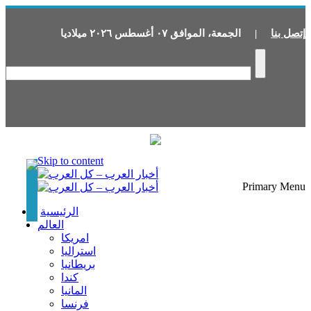
إتصل بنا
|
الجمعة
،
الموافق
٠٧
أغسطس
٢٠٢٦
ميلاديا
Skip to content
Primary Menu
الرئيسية
العالم
امريكا
استراليا
بريطانيا
كندا
المانيا
فرنسا