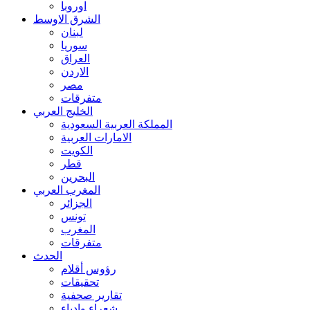
اوروبا
الشرق الاوسط
لبنان
سوريا
العراق
الاردن
مصر
متفرقات
الخليج العربي
المملكة العربية السعودية
الامارات العربية
الكويت
قطر
البحرين
المغرب العربي
الجزائر
تونس
المغرب
متفرقات
الحدث
رؤوس أقلام
تحقيقات
تقارير صحفية
شعراء وادباء