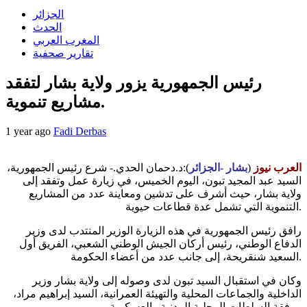
الجزائر
الحدث
المغرب العربي
تقارير صحفية
رئيس الجمهورية يزور ولاية بشار لتفقد
مشاريع تنموية.
1 year ago
Fadi Derbas
العرب نيوز
(
بشار -الجزائر
):د.دحمان الحدي.- شرع رئيس الجمهورية،
السيد عبد المجيد تبون، اليوم الخميس، في زيارة عمل وتفقد إلى
ولاية بشار، حيث أشرف على تدشين ومعاينة عدد من المشاريع
التنموية التي تشمل عدة قطاعات حيوية.
رافق رئيس الجمهورية في هذه الزيارة الوزير المنتدب لدى وزير
الدفاع الوطني، رئيس أركان الجيش الوطني الشعبي، الفريق أول
السعيد شنقريحة، إلى جانب عدد من أعضاء الحكومة.
وكان في استقبال السيد تبون لدى وصوله إلى ولاية بشار وزير
الداخلية والجماعات المحلية والتهيئة العمرانية، السيد إبراهيم مراد،
برفقة السلطات المحلية المدنية والعسكرية.