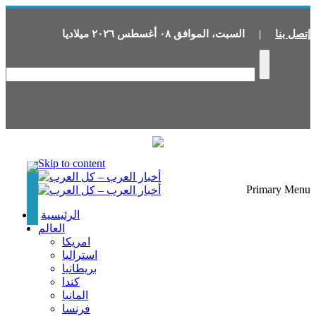
إتصل بنا
|
السبت
،
الموافق
٠٨
أغسطس
٢٠٢٦
ميلاديا
Skip to content
Primary Menu
الرئيسية
العالم
امريكا
استراليا
بريطانيا
كندا
المانيا
فرنسا