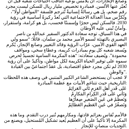
وصانع الإنجازات، أن يلامس بوعيه الثاقب احتياجات شعبه قبل أن
تُعبّر عنها الألسن. فمبادرة تخصيص مليار ريال للسكن ليست مجرد
رقمٍ ضخم، بل هي رسالةٌ إنسانيةٌ تُترجم فلسفة “المواطن أولًا”،
وتُكرّس مبدأ العدالة الاجتماعية التي تُعدّ ركيزةً أساسية في رؤية
2030. فالسكن ليس حجرًا وإسمنتًا فحسب، بل هو كرامة، واستقرار،
وأمانٌ تُبنى عليه الأوطان.
في هذا السياق، توجه سعادة الدكتور السفير عبدالله بن ناصر
البصيري بالتهنئة لسمو الأمير محمد بن سلمان، قائلًا: “سمو ولي
العهد القوي الأمين، عرّاب الرؤية وقائد التغيير وصانع الإنجاز، يُكرم
ويُسعد شعبه كل يومٍ بمبادرات كريمة، وعطاءٍ سخي، ومواقف
محمودة”. ويُضيف سعادته: “هذه المكرمة السامية تجسيدٌ لحرص
سموه على توفير الحياة الكريمة لكل مواطن، وتأكيدٌ على أن رؤية
2030 لم تكن مجرد خطةٍ اقتصادية، بل عقدٌ اجتماعيٌ بين القيادة
والوطن”.
لا عجب أن يستحضر الشاعر الكبير المتنبي في وصف هذه اللحظات
التاريخية، حيث تتناغم الأبيات مع عظمة المبادرة:
عَلى قَدرِ أَهلِ العَزمِ تَأتي العَزائِمُ
وَتَأتي عَلى قَدرِ الكِرامِ المَكارِمُ
وَتَعظُمُ في عَينِ الصَغيرِ صِغارُها
وَتَصغُرُ في عَينِ العَظيمِ العَظائِمُ
فالأمم تُقاس بعزائم قادتها، ومكارمهم تُنير درب التقدم. وما هذه
المكرمة إلا تأكيدٌ على أن العظيم يُعيد تشكيل المُستحيل، ويصنع من
التحديات منصاتٍ للإنجاز.