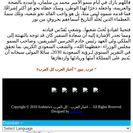
فاللّهم بارك في أيام سمو الأمير محمد بن سلمان، وأمدده بالصحة
والعزيمة، واجعله ذخرًا لهذا الوطن، وسدّد خطاه نحو غدٍ أكثر إشراقًا.
فما قدمه سموه ليس منةً، بل هو واجب القائد نحو شعبه، وتلك سمةُ
العظماء الذين يُخلّد التاريخ أسماءهم بحروفٍ من نور.
فتحيةً لقيادةٍ تُحبّ شعبها.. وشعبٍ يُقدّس قيادته
‏ومما تجدر الإشارة إليه أن سعادة السفير كان قد توجه بالتهنئة إلى
مجلس الوزراء -حفظهما الله-، والشعب السعودي الكريم، بما تحقق
في التقرير السنوي لـرؤية السعودية 2030، سائلا المولى سبحانه أن
يُديم على المملكة أمنَها وريادتَها وازدهارَها.
#عرب_نيوز ” أخبار العرب كل العرب “
Copyright © 2019 Arabnews اخبار العرب - كل العرب - . All Rights Reserved.
Designed by
AmcTag
Translate »