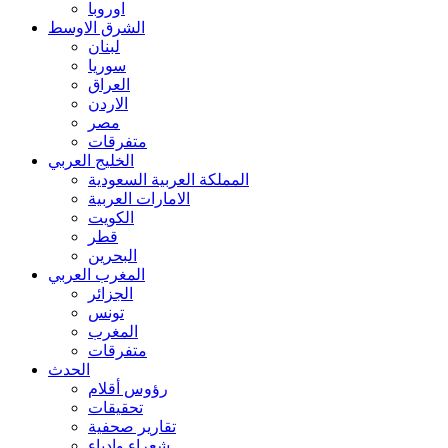
اوروبا
الشرق الاوسط
لبنان
سوريا
العراق
الاردن
مصر
متفرقات
الخليج العربي
المملكة العربية السعودية
الامارات العربية
الكويت
قطر
البحرين
المغرب العربي
الجزائر
تونس
المغرب
متفرقات
الحدث
رؤوس أقلام
تحقيقات
تقارير صحفية
شعراء وادباء