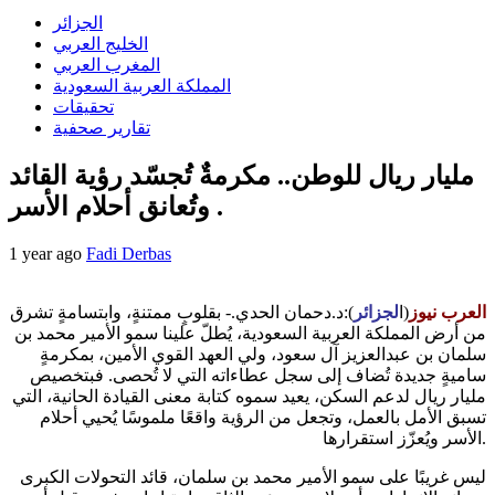
الجزائر
الخليج العربي
المغرب العربي
المملكة العربية السعودية
تحقيقات
تقارير صحفية
مليار ريال للوطن.. مكرمةٌ تُجسّد رؤية القائد
وتُعانق أحلام الأسر .
1 year ago
Fadi Derbas
العرب نيوز
(ا
لجزائر
):د.دحمان الحدي.- بقلوبٍ ممتنةٍ، وابتسامةٍ تشرق
من أرض المملكة العربية السعودية، يُطلّ علينا سمو الأمير محمد بن
سلمان بن عبدالعزيز آل سعود، ولي العهد القوي الأمين، بمكرمةٍ
ساميةٍ جديدة تُضاف إلى سجل عطاءاته التي لا تُحصى. فبتخصيص
مليار ريال لدعم السكن، يعيد سموه كتابة معنى القيادة الحانية، التي
تسبق الأمل بالعمل، وتجعل من الرؤية واقعًا ملموسًا يُحيي أحلام
الأسر ويُعزّز استقرارها.
ليس غريبًا على سمو الأمير محمد بن سلمان، قائد التحولات الكبرى