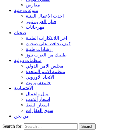
معارض
منوعات فنية
احدث الاعمال الفنية
فنان العرب نيوز
مهرجانات
صحتك
اخر اللابتكارات الطبية
كيف تحافظ على صحتك
ارشادات طبية
طبيبك من العرب نيوز
منظمات دولية
مجلس الامن الدولي
منظمة الامم المتحدة
الاتحاد الاوروبي
جامعة بيروت
الاقتصادية
مال واعمال
اسعار الذهب
اسعار النفط
سوق العقارات
من نحن
Search for: