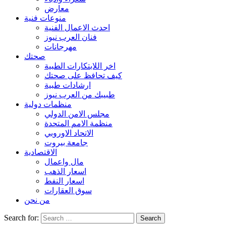
معارض
منوعات فنية
احدث الاعمال الفنية
فنان العرب نيوز
مهرجانات
صحتك
اخر اللابتكارات الطبية
كيف تحافظ على صحتك
ارشادات طبية
طبيبك من العرب نيوز
منظمات دولية
مجلس الامن الدولي
منظمة الامم المتحدة
الاتحاد الاوروبي
جامعة بيروت
الاقتصادية
مال واعمال
اسعار الذهب
اسعار النفط
سوق العقارات
من نحن
Search for: