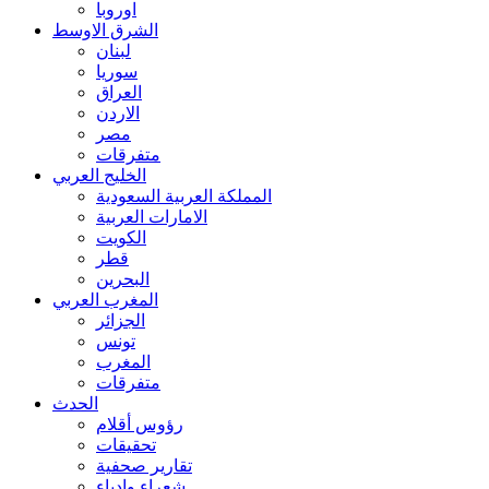
اوروبا
الشرق الاوسط
لبنان
سوريا
العراق
الاردن
مصر
متفرقات
الخليج العربي
المملكة العربية السعودية
الامارات العربية
الكويت
قطر
البحرين
المغرب العربي
الجزائر
تونس
المغرب
متفرقات
الحدث
رؤوس أقلام
تحقيقات
تقارير صحفية
شعراء وادباء