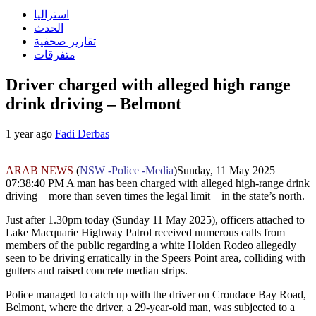
استراليا
الحدث
تقارير صحفية
متفرقات
Driver charged with alleged high range
drink driving – Belmont
1 year ago
Fadi Derbas
ARAB NEWS
(
NSW -Police -Media
)Sunday, 11 May 2025
07:38:40 PM A man has been charged with alleged high-range drink
driving – more than seven times the legal limit – in the state’s north.
Just after 1.30pm today (Sunday 11 May 2025), officers attached to
Lake Macquarie Highway Patrol received numerous calls from
members of the public regarding a white Holden Rodeo allegedly
seen to be driving erratically in the Speers Point area, colliding with
gutters and raised concrete median strips.
Police managed to catch up with the driver on Croudace Bay Road,
Belmont, where the driver, a 29-year-old man, was subjected to a