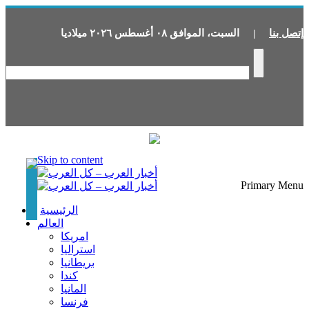
ميلاديا
٢٠٢٦
أغسطس
٠٨
الموافق
،
السبت
|
إتصل بنا
Skip to content
Primary Menu
الرئيسية
العالم
امريكا
استراليا
بريطانيا
كندا
المانيا
فرنسا