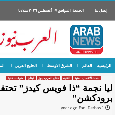
إتصل بنا
|
الجمعة
،
الموافق
٠٧
أغسطس
٢٠٢٦
ميلاديا
Ski
الرئيسية
العالم
الشرق الاوسط
الخليج العربي
الم
t
conten
احدث الاعمال الفنية
الفنية
فنان العرب نيوز
لبنان
منوعات فنية
ليا نجمة “ذا فويس كيدز” تحتف
برودكشن”
Fadi Derbas
1 year ago