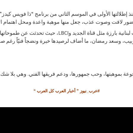
نذ إطلالتها الأولى في الموسم الثاني من برنامج “ذا فويس كيد
حضور لافت وصوت عذب، جعل منها موهبة واعدة ومحل اهتمام الإ
وقد شاركت ليا في عدد من المقابلات التلفزيونية على قنو
بيب، وسعد رمضان، ما أضاف لرصيدها خبرة ونضجاً فنيّاً رغم صغ
عة بموهبتها، وحب جمهورها، ودعم فريقها الفني. وهي بلا شك من
#عرب_نيوز ” أخبار العرب كل العرب “