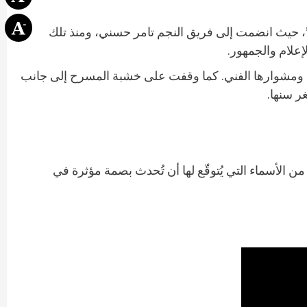
ز”، حيث انضمت إلى فريق النجم تامر حسني، ومنذ تلك
علام والجمهور.
ات لبنانية بارزة مثل قناة الجديد وLBCI، حيث تحدثت عن طموحاتها ومشوارها الفني. كما وقفت على خشبة المسرح إلى جانب
ر سنها.
 الأسماء التي يُتوقّع لها أن تُحدث بصمة مؤثرة في