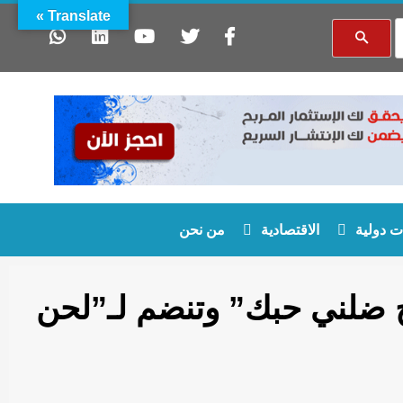
Translate »
 دولية
الاقتصادية
من نحن
رح ضلني حبك” وتنضم لـ”لحن