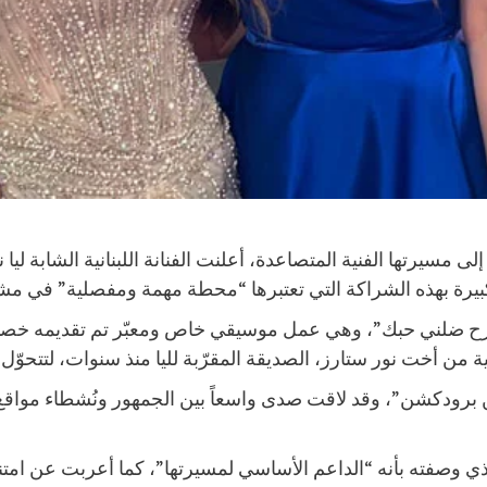
 مسيرتها الفنية المتصاعدة، أعلنت الفنانة اللبنانية الشابة لي
رة بهذه الشراكة التي تعتبرها “محطة مهمة ومفصلية” في مشو
“رح ضلني حبك”، وهي عمل موسيقي خاص ومعبّر تم تقديمه خصيصاً
ية من أخت نور ستارز، الصديقة المقرّبة لليا منذ سنوات، لتتحوّ
ن برودكشن”، وقد لاقت صدى واسعاً بين الجمهور ونُشطاء مواقع
ي وصفته بأنه “الداعم الأساسي لمسيرتها”، كما أعربت عن امتنان