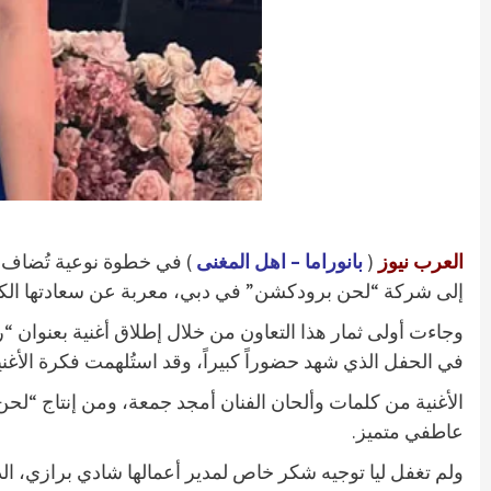
العرب نيوز
(
بانوراما – اهل المغنى
) في خطوة نوعية تُضاف إلى
إلى شركة “لحن برودكشن” في دبي، معربة عن سعادتها الكبي
وجاءت أولى ثمار هذا التعاون من خلال إطلاق أغنية بعنوان 
في الحفل الذي شهد حضوراً كبيراً، وقد استُلهمت فكرة الأغن
الأغنية من كلمات وألحان الفنان أمجد جمعة، ومن إنتاج “لح
عاطفي متميز.
ولم تغفل ليا توجيه شكر خاص لمدير أعمالها شادي برازي، الذ