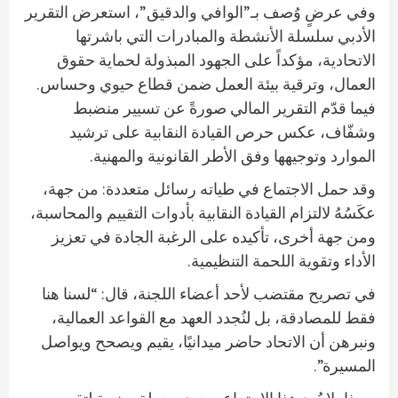
وفي عرضٍ وُصف بـ”الوافي والدقيق”، استعرض التقرير
الأدبي سلسلة الأنشطة والمبادرات التي باشرتها
الاتحادية، مؤكداً على الجهود المبذولة لحماية حقوق
العمال، وترقية بيئة العمل ضمن قطاع حيوي وحساس.
فيما قدّم التقرير المالي صورةً عن تسيير منضبط
وشفّاف، عكس حرص القيادة النقابية على ترشيد
الموارد وتوجيهها وفق الأطر القانونية والمهنية.
وقد حمل الاجتماع في طياته رسائل متعددة: من جهة،
عكَسُهُ لالتزام القيادة النقابية بأدوات التقييم والمحاسبة،
ومن جهة أخرى، تأكيده على الرغبة الجادة في تعزيز
الأداء وتقوية اللحمة التنظيمية.
في تصريح مقتضب لأحد أعضاء اللجنة، قال: “لسنا هنا
فقط للمصادقة، بل لنُجدد العهد مع القواعد العمالية،
ونبرهن أن الاتحاد حاضر ميدانيًا، يقيم ويصحح ويواصل
المسيرة”.