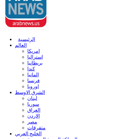
الرئيسية
العالم
امريكا
استراليا
بريطانيا
كندا
المانيا
فرنسا
اوروبا
الشرق الاوسط
لبنان
سوريا
العراق
الاردن
مصر
متفرقات
الخليج العربي