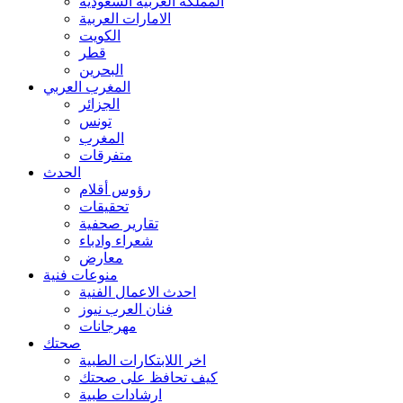
المملكة العربية السعودية
الامارات العربية
الكويت
قطر
البحرين
المغرب العربي
الجزائر
تونس
المغرب
متفرقات
الحدث
رؤوس أقلام
تحقيقات
تقارير صحفية
شعراء وادباء
معارض
منوعات فنية
احدث الاعمال الفنية
فنان العرب نيوز
مهرجانات
صحتك
اخر اللابتكارات الطبية
كيف تحافظ على صحتك
ارشادات طبية