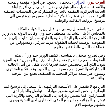
العرب نيوز
(
الجزائر
):د.دحمان الحدي.- في أجواء مفعمة بالمحبة
والانتماء، استقبل مطار هواري بومدين الدولي أولى أفواج أبناء
الجالية الجزائرية المقيمة بالخارج، للمشاركة في المخيمات الصيفية
التي تنظمها الدولة عبر 13 ولاية ساحلية ضمن مبادرة ترمي إلى
ترسيخ الروابط الثقافية والوطنية.
حظي الفوج باستقبال رسمي من قبل وزير الشباب المكلف
بالمجلس الأعلى للشباب، مصطفى حيداوي، وكاتب الدولة لدى وزير
الخارجية المكلف بالجالية الوطنية بالخارج، سفيان شايب، إلى جانب
المفوضة الوطنية لحماية الطفولة مريم شرفي، ومسؤولين من
قطاعات النقل والطاقة والمناجم.
وفي تصريح صحفي بالمناسبة، كشف الوزير حيداوي أن هذه
المخيمات الصيفية تندرج ضمن تعليمات رئيس الجمهورية عبد المجيد
تبون، الذي أمر بتخصيص حصة قدرها 2000 طفل من أبناء الجالية
للمشاركة، بالتنسيق مع مسجد باريس الكبير. وقد أُعدّ برنامج ثري
ومتنوع عبر تسعة مراكز للمخيمات الصيفية، يجمع بين الترفيه
والتنشئة.
البرنامج لا يقتصر على الأنشطة الترفيهية، بل يسعى إلى ترسيخ قيم
الوطنية والحس المدني، وتعزيز مهارات التواصل والحوار لدى
المشاركين. كما يتضمن زيارات إلى المعالم التاريخية والأثرية التي
تزخر بها الجزائر، مما يرسّخ الوعي الحضاري لدى النشء ويقوي
صلتهم بوطنهم الأم.