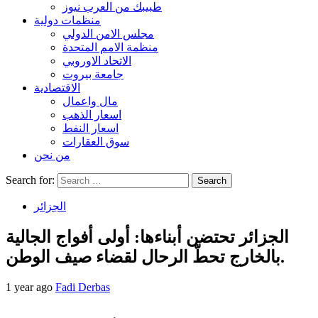
طبيبك من العرب نيوز
منظمات دولية
مجلس الامن الدولي
منظمة الامم المتحدة
الاتحاد الاوروبي
جامعة بيروت
الاقتصادية
مال واعمال
اسعار الذهب
اسعار النفط
سوق العقارات
من نحن
Search for:
الجزائر
الجزائر تحتضن أبناءها: أولى أفواج الجالية
بالخارج تحطّ الرحال لقضاء صيف الوطن.
1 year ago
Fadi Derbas