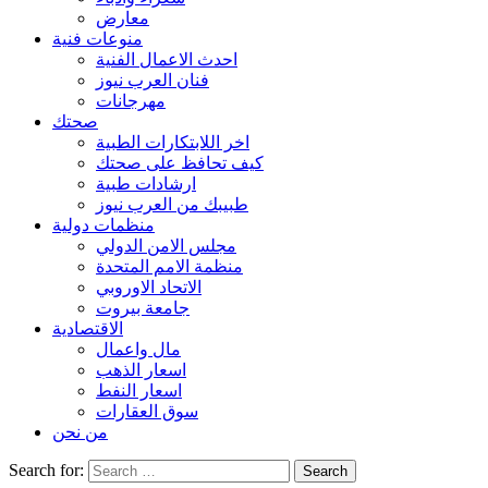
معارض
منوعات فنية
احدث الاعمال الفنية
فنان العرب نيوز
مهرجانات
صحتك
اخر اللابتكارات الطبية
كيف تحافظ على صحتك
ارشادات طبية
طبيبك من العرب نيوز
منظمات دولية
مجلس الامن الدولي
منظمة الامم المتحدة
الاتحاد الاوروبي
جامعة بيروت
الاقتصادية
مال واعمال
اسعار الذهب
اسعار النفط
سوق العقارات
من نحن
Search for: