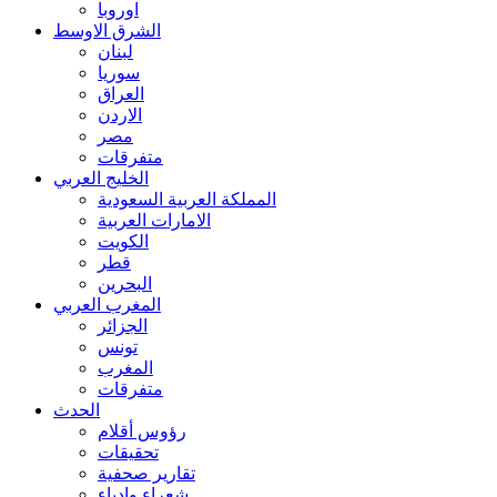
اوروبا
الشرق الاوسط
لبنان
سوريا
العراق
الاردن
مصر
متفرقات
الخليج العربي
المملكة العربية السعودية
الامارات العربية
الكويت
قطر
البحرين
المغرب العربي
الجزائر
تونس
المغرب
متفرقات
الحدث
رؤوس أقلام
تحقيقات
تقارير صحفية
شعراء وادباء