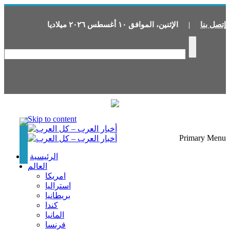
إتصل بنا
|
الإثنين
،
الموافق
١٠
أغسطس
٢٠٢٦
ميلاديا
Skip to content
Primary Menu
الرئيسية
العالم
امريكا
استراليا
بريطانيا
كندا
المانيا
فرنسا