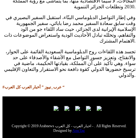
المجالات، لا سيما الاقتصادية منها، بما يتماشى مع رؤية المملكة
2030 وتطلعات الجزائر التنموية.
وفي إطار التواصل الدبلوماسي البنّاء، استقبل السفير البصيري في
وقت سابق سعادة السفير محمد رضا بابائي، سفير الجمهورية
الإسلامية الإيرانية لدى الجزائر، حيث ساد اللقاء جو من الود
والتفاهم، وتخلله تبادل الأحاديث الودية واستعراض الموضوعات ذات
الاهتمام المشترك.
تجسد هذه اللقاءات روح الدبلوماسية السعودية القائمة على الحوار،
والانفتاح، وتعزيز جسور التواصل مع الأشقاء والأصدقاء على حد
سواء. وهي تأكيد على أن المملكة، بقيادتها الحكيمة، ماضية في
ترسيخ حضورها الدولي كقوة دافعة نحو الاستقرار والتعاون الإقليمي
والدولي.
#عرب_نيوز ” أخبار العرب كل العرب “
Copyright © 2019 Arabnews اخبار العرب - كل العرب - . All Rights Reserved.
Designed by
AmcTag