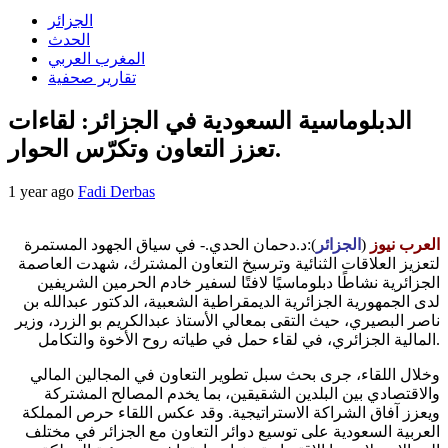
الجزائر
الحدث
المغرب العربي
تقارير صحفية
الدبلوماسية السعودية في الجزائر: لقاءات
تعزز التعاون وتكرّس الحوار.
1 year ago
Fadi Derbas
العرب نيوز
(
الجزائر
):د.دحمان الحدي.- في سياق الجهود المستمرة
لتعزيز العلاقات الثنائية وترسيخ التعاون المشترك، شهدت العاصمة
الجزائرية نشاطًا دبلوماسيًا لافتًا لسفير خادم الحرمين الشريفين
لدى الجمهورية الجزائرية الديمقراطية الشعبية، الدكتور عبدالله بن
ناصر البصيري، حيث التقى بمعالي الأستاذ عبدالكريم بو الزرد، وزير
المالية الجزائري، في لقاء حمل في طياته روح الأخوة والتكامل.
وخلال اللقاء، جرى بحث سبل تطوير التعاون في المجالين المالي
والاقتصادي بين البلدين الشقيقين، بما يخدم المصالح المشتركة
ويعزز آفاق الشراكة الاستراتيجية. وقد عكس اللقاء حرص المملكة
العربية السعودية على توسيع دوائر التعاون مع الجزائر في مختلف