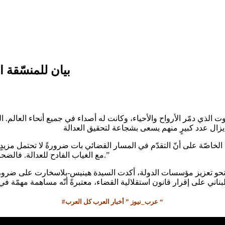
بيان للمنسّقة 
لذي دمّر الأرواح والأحياء، وكانت له أصداء في جميع أنحاء العالم. ال
الخاصّة على أنّ التقدّم في المسار القضائي بات ضرورةً لا تحتمل مزيد
مع الغياب الفادح للعدالة. فالضحايا، والناجون، وعائلاتهم، يستحقون المحاسبة الكاملة. ويستحقونها الآن.”
ة نحو تعزيز مؤسسات الدولة، أكدت السيدة هينيس-بلاسخارت على ضرورة
#عرب_نيوز ” أخبار العرب كل العرب “