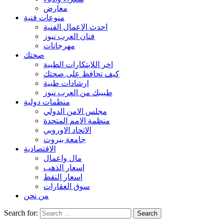
معارض
منوعات فنية
احدث الاعمال الفنية
فنان العرب نيوز
مهرجانات
صحتك
اخر اللابتكارات الطبية
كيف تحافظ على صحتك
ارشادات طبية
طبيبك من العرب نيوز
منظمات دولية
مجلس الامن الدولي
منظمة الامم المتحدة
الاتحاد الاوروبي
جامعة بيروت
الاقتصادية
مال واعمال
اسعار الذهب
اسعار النفط
سوق العقارات
من نحن
Search for: