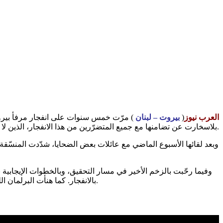
العرب نيوز
(
بيروت – لبنان
) مرّت خمس سنوات على انفجار مرفأ بيروت ا
بلاسخارت عن تضامنها مع جميع المتضرّرين من هذا الانفجار، الذين لا يزال عدد كبيرٍ منهم يسعى بشجاعة لتحقيق العدالة.
وبعد لقائها الأسبوع الماضي مع عائلات بعض الضحايا، شدّدت المنسّقة 
وفيما رحّبت بالزخم الأخير في مسار التحقيق، وبالخطوات الإيجابي
بالانفجار. كما هنأت البرلمان اللبناني على إقرار قانون استقلالية القضاء، معتبرةً أنّه مساهمة مهمّة في إعادة بناء الثقة بين الشعب اللبناني والمؤسسات التي أقيمت لخدمته.