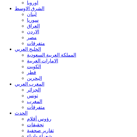
اوروبا
الشرق الاوسط
لبنان
سوريا
العراق
الاردن
مصر
متفرقات
الخليج العربي
المملكة العربية السعودية
الامارات العربية
الكويت
قطر
البحرين
المغرب العربي
الجزائر
تونس
المغرب
متفرقات
الحدث
رؤوس أقلام
تحقيقات
تقارير صحفية
شعراء وادباء