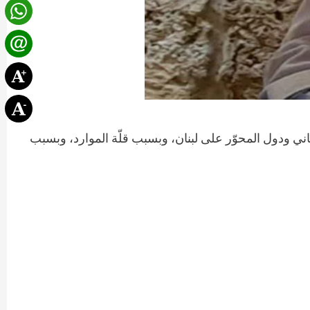
-١٩١٨، وبسبب الحصار الإقتصادي العثماني ودول المحوّر على لبنان، وبسبب قلّة الموارد، وبسبب