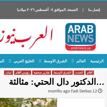
إتصل بنا
|
الجمعة
،
الموافق
٠٧
أغسطس
٢٠٢٦
ميلاديا
Ski
الرئيسية
العالم
الشرق الاوسط
الخليج العربي
الم
t
conten
أقلام
الحدث
الشرق الاوسط
تقارير صحفية
رؤوس أقلام
لبنان
…الدكتور دال الحتي: مثالثة
Fadi Derbas
12 months ago