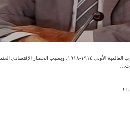
) كتب د.دال الحتي – … بعد الحرب العالمية الأولى ١٩١٤
ئات…
!!!