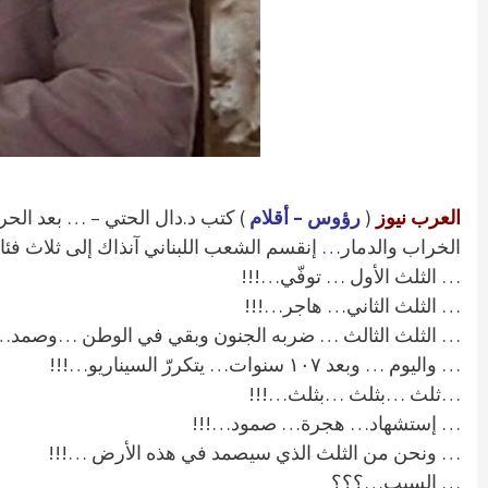
العرب نيوز
(
رؤوس – أقلام
الخراب والدمار… إنقسم الشعب اللبناني آنذاك إلى ثلاث ف
… الثلث الأول … توفّي…!!!
… الثلث الثاني… هاجر…!!!
… الثلث الثالث … ضربه الجنون وبقي في الوطن …وصمد…
… واليوم … وبعد ١٠٧ سنوات… يتكررّ السيناريو…!!!
…ثلث …بثلث …بثلث…!!!
… إستشهاد… هجرة… صمود…!!!
… ونحن من الثلث الذي سيصمد في هذه الأرض …!!!
… السبب…؟؟؟